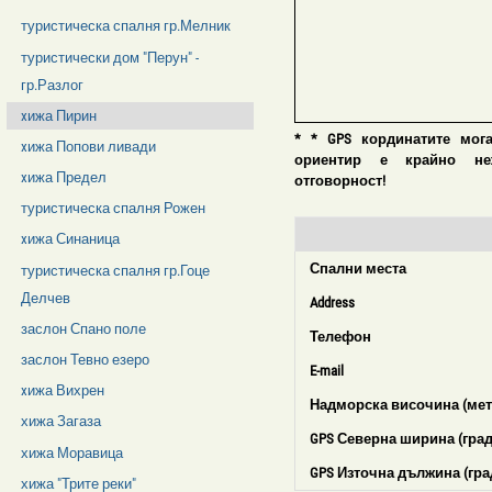
туристическа спалня гр.Мелник
туристически дом "Перун" -
гр.Разлог
xижа Пирин
* * GPS кординатите мог
xижа Попови ливади
ориентир е крайно нежел
xижа Предел
отговорност!
туристическа спалня Рожен
xижа Синаница
Спални места
туристическа спалня гр.Гоце
Делчев
Address
заслон Спано поле
Телефон
заслон Тевно езеро
E-mail
xижа Вихрен
Надморска височина (мет
хижа Загаза
GPS Северна ширина (град
хижа Моравица
GPS Източна дължина (гра
хижа "Трите реки"