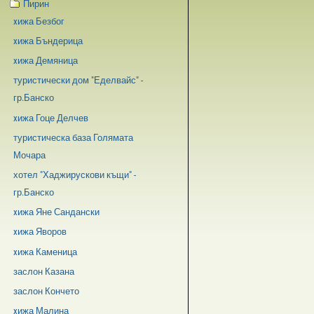
Пирин
xижа Безбог
xижа Бъндерица
xижа Демяница
туристически дом "Еделвайс" -
гр.Банско
xижа Гоце Делчев
туристическа база Голямата
Мочара
хотел "Хаджирускови къщи" -
гр.Банско
xижа Яне Сандански
xижа Яворов
xижа Каменица
заслон Казана
заслон Кончето
xижа Малина