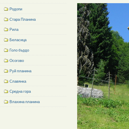
Родопи
Стара Планина
Рила
Беласица
Голо бърдо
Осогово
Руй планина
Славянка
Средна гора
Влахина планина
Facebook
Like
Box