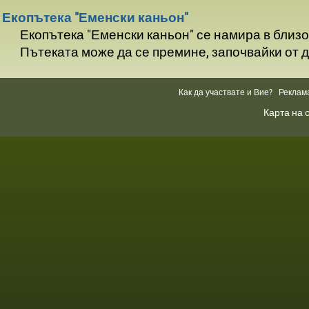
Екопътека "Еменски каньон"
Екопътека "Еменски каньон" се намира в близос
Пътеката може да се премине, започвайки от две
Как да участвате и Вие?
Реклам
Карта на 