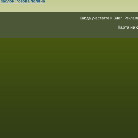
заслон Розова поляна
Как да участвате и Вие?
Реклам
Карта на 