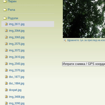
Пирин
Рила
Родопи
img_2611.jpg
img_3364.jpg
img_3365.jpg
Щракнете тук за преглед на из
img_2575.jpg
img_3372.jpg
img_2610.jpg
img_2543.jpg
img_2370.jpg
dsc_1877.jpg
dsc_1884.jpg
dospat.jpg
img_3408.jpg
img_3390.jpg