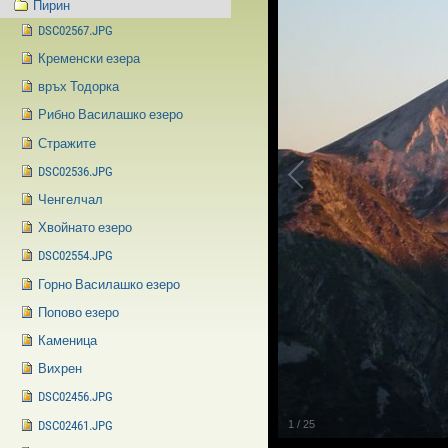
Пирин
DSC02567.JPG
Кременски езера
връх Тодорка
Рибно Василашко езеро
Стражите
DSC02536.JPG
Ченгелчал
Хвойнато езеро
DSC02554.JPG
Горно Василашко езеро
Попово езеро
Каменица
Вихрен
DSC02456.JPG
DSC02461.JPG
1
/
25