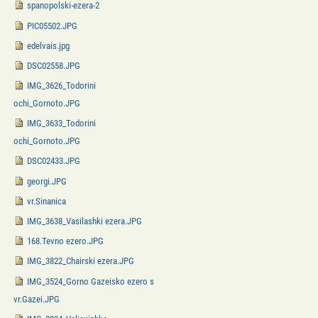
spanopolski-ezera-2
PIC05502.JPG
edelvais.jpg
DSC02558.JPG
IMG_3626_Todorini
ochi_Gornoto.JPG
IMG_3633_Todorini
ochi_Gornoto.JPG
DSC02433.JPG
georgi.JPG
vr.Sinanica
IMG_3638_Vasilashki ezera.JPG
168.Tevno ezero.JPG
IMG_3822_Chairski ezera.JPG
IMG_3524_Gorno Gazeisko ezero s
vr.Gazei.JPG