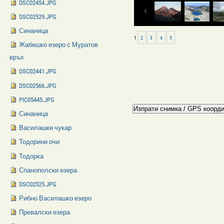
DSC02454.JPG
DSC02529.JPG
Синаница
1
2
3
4
5
Жабешко езеро с Муратов
връх
DSC02441.JPG
DSC02566.JPG
PIC05445.JPG
Синаница
Василашки чукар
Тодорини очи
Тодорка
Спанополски езера
DSC02525.JPG
Рибно Василашко езеро
Превалски езера