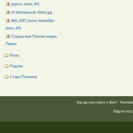
popovo ezero.JPG
Ot Demianica do Vhihre.jpg
IMG_3597_Gorno Vasilashko
ezero.JPG
Гледка към Попово езеро,
Пирин
Рила
Родопи
Стара Планина
Facebook
Like
Box
Как да участвате и Вие?
Реклам
Карта на 