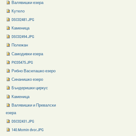
Валявишки езера
Кутело
DSC02481.JPG
Каменица
DSC02494.JPG
Полежан
Самодивки езера
PIC05475.JPG
Рибно Василашко езеро
Синанишко езеро
Бъндеришки циркус
Каменица
Валявишки и Превалски
езера
DSC02431.JPG
140.Momin dvor.JPG