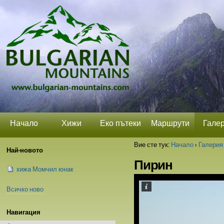
Прескачане
Лични
Секции
на
средства
съдържание.
|
Прескачане
до
навигация
Начало
Хижи
Еко пътеки
Маршрути
Гале
Вие сте тук:
Начало
›
Галерия
Най-новото
Пирин
xижа Момчил юнак
Всичко ново
Навигация