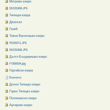
Митрово езеро
DSC02498.JPG
Типицки езера
Дженгал
Газей
Тевно Василашко езеро
PIC05512.JPG
DSC02468.JPG
Дълго Бъндеришко езеро
F1000034.jpg
Гергийски езера
Кончето
Долно Типицко езеро
Горно Типицко езеро
Полежанско езеро
Аргирово езеро