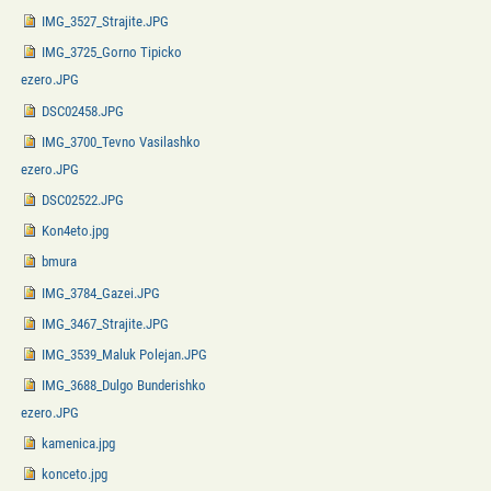
IMG_3527_Strajite.JPG
IMG_3725_Gorno Tipicko
ezero.JPG
DSC02458.JPG
IMG_3700_Tevno Vasilashko
ezero.JPG
DSC02522.JPG
Kon4eto.jpg
bmura
IMG_3784_Gazei.JPG
IMG_3467_Strajite.JPG
IMG_3539_Maluk Polejan.JPG
IMG_3688_Dulgo Bunderishko
ezero.JPG
kamenica.jpg
konceto.jpg