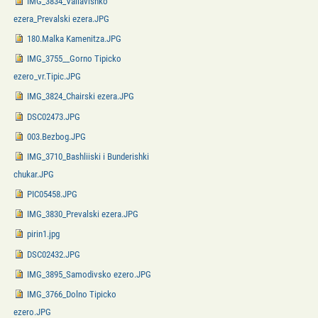
IMG_3834_Valiavishko
ezera_Prevalski ezera.JPG
180.Malka Kamenitza.JPG
IMG_3755__Gorno Tipicko
ezero_vr.Tipic.JPG
IMG_3824_Chairski ezera.JPG
DSC02473.JPG
003.Bezbog.JPG
IMG_3710_Bashliiski i Bunderishki
chukar.JPG
PIC05458.JPG
IMG_3830_Prevalski ezera.JPG
pirin1.jpg
DSC02432.JPG
IMG_3895_Samodivsko ezero.JPG
IMG_3766_Dolno Tipicko
ezero.JPG