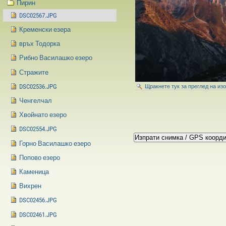
Пирин
DSC02567.JPG
Кременски езера
връх Тодорка
Рибно Василашко езеро
Стражите
DSC02536.JPG
Щракнете тук за преглед на из
Ченгелчал
Хвойнато езеро
DSC02554.JPG
Горно Василашко езеро
Попово езеро
Каменица
Вихрен
DSC02456.JPG
DSC02461.JPG