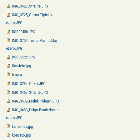
IMG_3527_Strajite.JPG
IMG_3725_Gorno Tipicko
ezero.JPG
DSC02458.JPG
IMG_3700_Tevno Vasilashko
ezero.JPG
DSC02522.JPG
Kon4eto.jpg
bmura
IMG_3784_Gazei.JPG
IMG_3467_Strajite.JPG
IMG_3539_Maluk Polejan.JPG
IMG_3688_Dulgo Bunderishko
ezero.JPG
kamenica.jpg
konceto.jpg