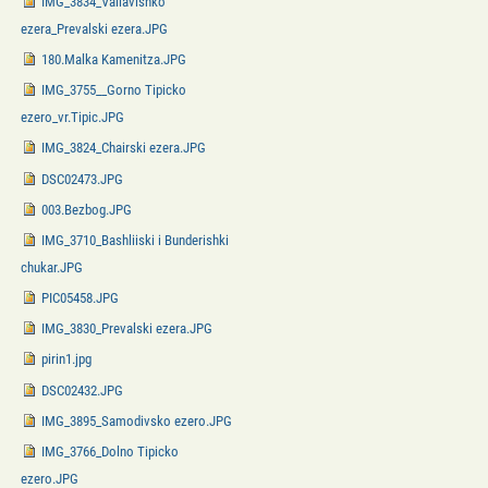
IMG_3834_Valiavishko
ezera_Prevalski ezera.JPG
180.Malka Kamenitza.JPG
IMG_3755__Gorno Tipicko
ezero_vr.Tipic.JPG
IMG_3824_Chairski ezera.JPG
DSC02473.JPG
003.Bezbog.JPG
IMG_3710_Bashliiski i Bunderishki
chukar.JPG
PIC05458.JPG
IMG_3830_Prevalski ezera.JPG
pirin1.jpg
DSC02432.JPG
IMG_3895_Samodivsko ezero.JPG
IMG_3766_Dolno Tipicko
ezero.JPG