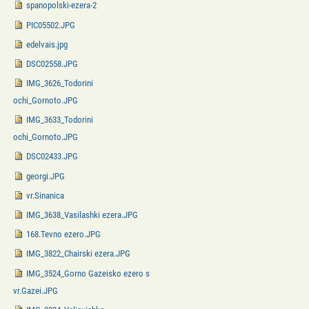
spanopolski-ezera-2
PIC05502.JPG
edelvais.jpg
DSC02558.JPG
IMG_3626_Todorini
ochi_Gornoto.JPG
IMG_3633_Todorini
ochi_Gornoto.JPG
DSC02433.JPG
georgi.JPG
vr.Sinanica
IMG_3638_Vasilashki ezera.JPG
168.Tevno ezero.JPG
IMG_3822_Chairski ezera.JPG
IMG_3524_Gorno Gazeisko ezero s
vr.Gazei.JPG