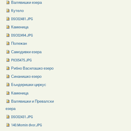
Валявишки езера
Кутело
DSC02481.JPG
Каменица
DSC02494.JPG
Полежан
Самодивки езера
PIC05475.JPG
Рибно Василашко езеро
Синанишко езеро
Бъндеришки циркус
Каменица
Валявишки и Превалски
езера
DSC02431.JPG
140.Momin dvor.JPG