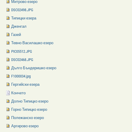
Митрово езеро
DSC02498.JPG
Типицки езера
Дженгал
Газей
Тевно Василашко езеро
PIC05512.JPG
DSC02468.JPG
Дълго Бъндеришко езеро
F1000034.jpg
Гергийски езера
Кончето
Долно Типицко езеро
Горно Типицко езеро
Полежанско езеро
Аргирово езеро