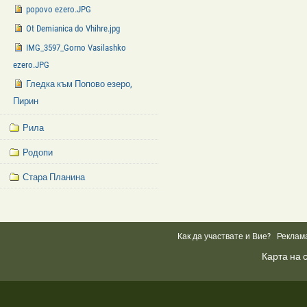
popovo ezero.JPG
Ot Demianica do Vhihre.jpg
IMG_3597_Gorno Vasilashko
ezero.JPG
Гледка към Попово езеро,
Пирин
Рила
Родопи
Стара Планина
Facebook
Like
Box
Как да участвате и Вие?
Реклам
Карта на 