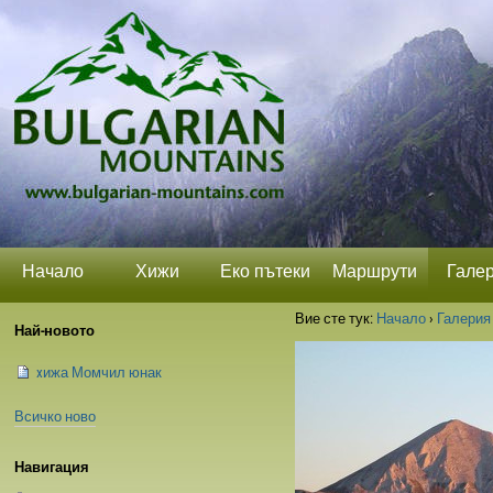
Прескачане
Лични
Секции
на
средства
съдържание.
|
Прескачане
до
навигация
Начало
Хижи
Еко пътеки
Маршрути
Гале
Вие сте тук:
Начало
›
Галерия
Най-новото
xижа Момчил юнак
Всичко ново
Навигация