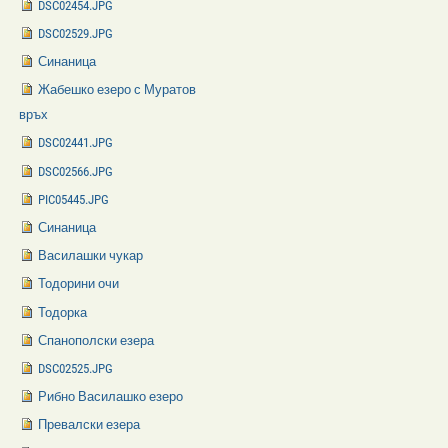
DSC02454.JPG
DSC02529.JPG
Синаница
Жабешко езеро с Муратов
връх
DSC02441.JPG
DSC02566.JPG
PIC05445.JPG
Синаница
Василашки чукар
Тодорини очи
Тодорка
Спанополски езера
DSC02525.JPG
Рибно Василашко езеро
Превалски езера