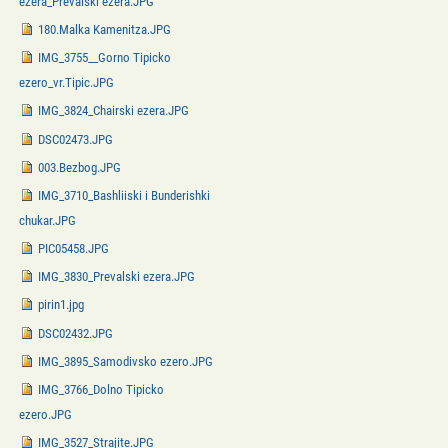
ezera_Prevalski ezera.JPG
180.Malka Kamenitza.JPG
IMG_3755__Gorno Tipicko
ezero_vr.Tipic.JPG
IMG_3824_Chairski ezera.JPG
DSC02473.JPG
003.Bezbog.JPG
IMG_3710_Bashliiski i Bunderishki
chukar.JPG
PIC05458.JPG
IMG_3830_Prevalski ezera.JPG
pirin1.jpg
DSC02432.JPG
IMG_3895_Samodivsko ezero.JPG
IMG_3766_Dolno Tipicko
ezero.JPG
IMG_3527_Strajite.JPG