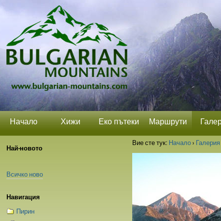
Прескачане
Лични
Секции
на
средства
съдържание.
|
Прескачане
до
навигация
Начало
Хижи
Еко пътеки
Маршрути
Гале
Вие сте тук:
Начало
›
Галерия
Най-новото
Всичко ново
Навигация
Пирин