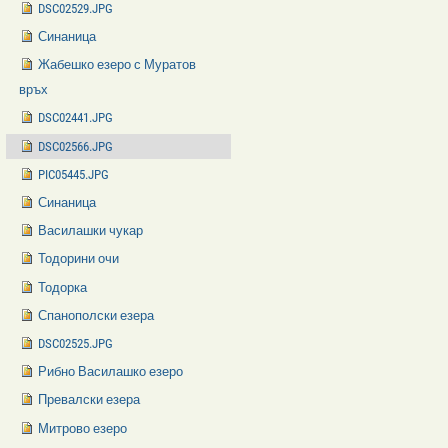
DSC02529.JPG
Синаница
Жабешко езеро с Муратов
връх
DSC02441.JPG
DSC02566.JPG
PIC05445.JPG
Синаница
Василашки чукар
Тодорини очи
Тодорка
Спанополски езера
DSC02525.JPG
Рибно Василашко езеро
Превалски езера
Митрово езеро