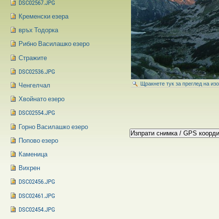
DSC02567.JPG
Кременски езера
връх Тодорка
Рибно Василашко езеро
Стражите
DSC02536.JPG
Щракнете тук за преглед на из
Ченгелчал
Хвойнато езеро
DSC02554.JPG
Горно Василашко езеро
Попово езеро
Каменица
Вихрен
DSC02456.JPG
DSC02461.JPG
DSC02454.JPG