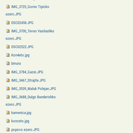
IMG_3725_Gorno Tipicko
ezero.JPG
DSC02458.JPG
IMG_3700_Tevno Vasilashko
ezero.JPG
DSC02522.JPG
Kon4eto.jpg
bmura
IMG_3784_Gazei.JPG
IMG_3467_Strajite.JPG
IMG_3539_Maluk Polejan.JPG
IMG_3688_Dulgo Bunderishko
ezero.JPG
kamenica.jpg
konceto.jpg
popovo ezero.JPG