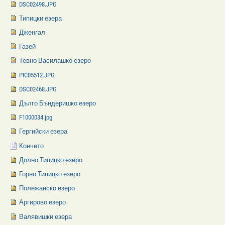
DSC02498.JPG
Типицки езера
Дженгал
Газей
Тевно Василашко езеро
PIC05512.JPG
DSC02468.JPG
Дълго Бъндеришко езеро
F1000034.jpg
Гергийски езера
Кончето
Долно Типицко езеро
Горно Типицко езеро
Полежанско езеро
Аргирово езеро
Валявишки езера