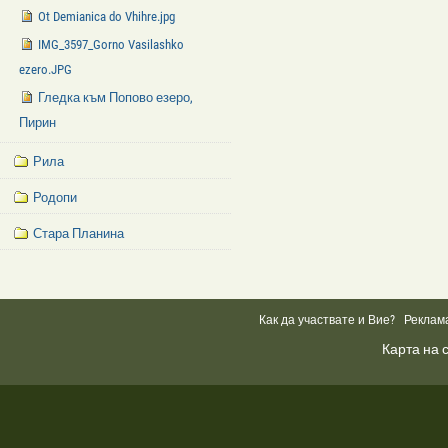
Ot Demianica do Vhihre.jpg
IMG_3597_Gorno Vasilashko
ezero.JPG
Гледка към Попово езеро,
Пирин
Рила
Родопи
Стара Планина
Facebook
Like
Box
Как да участвате и Вие?
Реклам
Карта на 