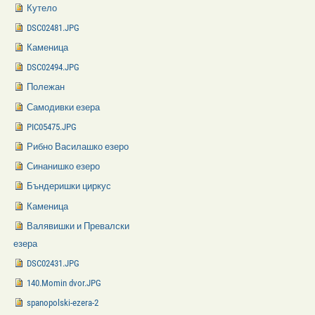
Кутело
DSC02481.JPG
Каменица
DSC02494.JPG
Полежан
Самодивки езера
PIC05475.JPG
Рибно Василашко езеро
Синанишко езеро
Бъндеришки циркус
Каменица
Валявишки и Превалски
езера
DSC02431.JPG
140.Momin dvor.JPG
spanopolski-ezera-2