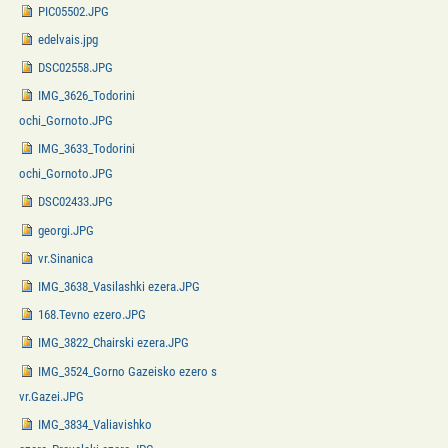
PIC05502.JPG
edelvais.jpg
DSC02558.JPG
IMG_3626_Todorini
ochi_Gornoto.JPG
IMG_3633_Todorini
ochi_Gornoto.JPG
DSC02433.JPG
georgi.JPG
vr.Sinanica
IMG_3638_Vasilashki ezera.JPG
168.Tevno ezero.JPG
IMG_3822_Chairski ezera.JPG
IMG_3524_Gorno Gazeisko ezero s
vr.Gazei.JPG
IMG_3834_Valiavishko