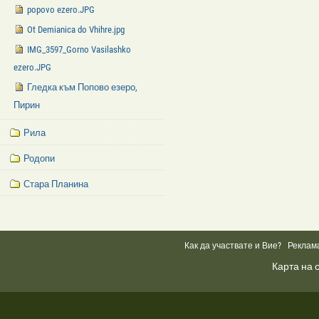
popovo ezero.JPG
Ot Demianica do Vhihre.jpg
IMG_3597_Gorno Vasilashko
ezero.JPG
Гледка към Попово езеро,
Пирин
Рила
Родопи
Стара Планина
Facebook
Like
Box
Как да участвате и Вие?
Реклам
Карта на 