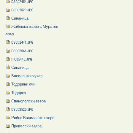
DSC02454.JPG
DSC02529.JPG
Синаница
Жабешко езеро с Муратов
връх
DSC02441.JPG
DSC02566.JPG
PIC05445.JPG
Синаница
Василашки чукар
Тодорини очи
Тодорка
Спанополски езера
DSC02525.JPG
Рибно Василашко езеро
Превалски езера