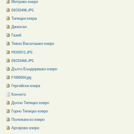
Митрово езеро
DSC02498.JPG
Типицки езера
Дженгал
Газей
Тевно Василашко езеро
PIC05512.JPG
DSC02468.JPG
Дълго Бъндеришко езеро
F1000034.jpg
Гергийски езера
Кончето
Долно Типицко езеро
Горно Типицко езеро
Полежанско езеро
Аргирово езеро