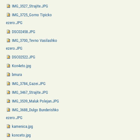
IMG_3527_Strajite.JPG
IMG_3725_Gorno Tipicko
ezero.JPG
DSC02458.JPG
IMG_3700_Tevno Vasilashko
ezero.JPG
DSC02522.JPG
Kon4eto.jpg
bmura
IMG_3784_Gazei.JPG
IMG_3467_Strajite.JPG
IMG_3539_Maluk Polejan.JPG
IMG_3688_Dulgo Bunderishko
ezero.JPG
kamenica.jpg
konceto.jpg