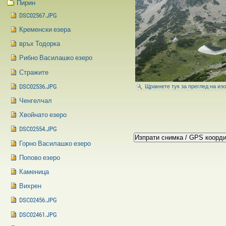
Пирин
DSC02567.JPG
Кременски езера
връх Тодорка
Рибно Василашко езеро
Стражите
DSC02536.JPG
Щракнете тук за преглед на из
Ченгелчал
Хвойнато езеро
DSC02554.JPG
Горно Василашко езеро
Попово езеро
Каменица
Вихрен
DSC02456.JPG
DSC02461.JPG