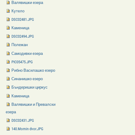
Валявишки езера
Кутело
DSC02481.JPG
Каменица
DSC02494.JPG
Полежан
Самодивки езера
PIC05475.JPG
Рибно Василашко езеро
Синанишко езеро
Бъндеришки циркус
Каменица
Валявишки и Превалски
езера
DSC02431.JPG
140.Momin dvor.JPG