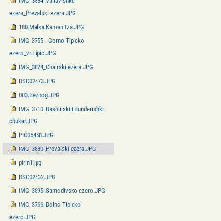
IMG_3834_Valiavishko
ezera_Prevalski ezera.JPG
180.Malka Kamenitza.JPG
IMG_3755__Gorno Tipicko
ezero_vr.Tipic.JPG
IMG_3824_Chairski ezera.JPG
DSC02473.JPG
003.Bezbog.JPG
IMG_3710_Bashliiski i Bunderishki
chukar.JPG
PIC05458.JPG
IMG_3830_Prevalski ezera.JPG
pirin1.jpg
DSC02432.JPG
IMG_3895_Samodivsko ezero.JPG
IMG_3766_Dolno Tipicko
ezero.JPG