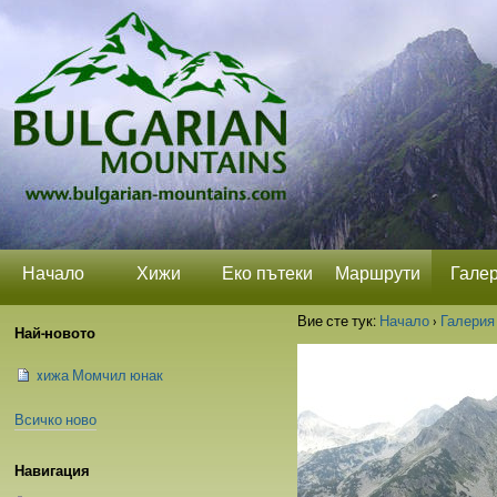
Прескачане
Лични
Секции
на
средства
съдържание.
|
Прескачане
до
навигация
Начало
Хижи
Еко пътеки
Маршрути
Гале
Вие сте тук:
Начало
›
Галерия
Най-новото
xижа Момчил юнак
Всичко ново
Навигация