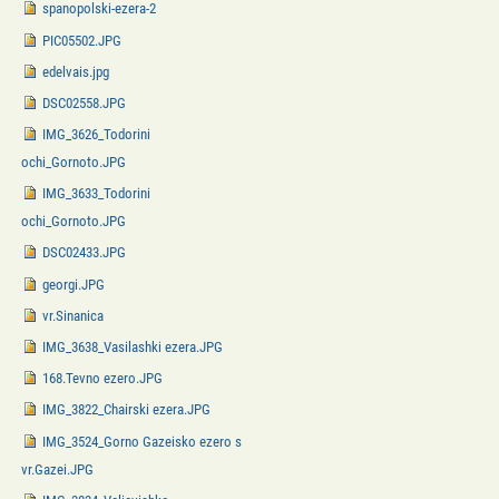
spanopolski-ezera-2
PIC05502.JPG
edelvais.jpg
DSC02558.JPG
IMG_3626_Todorini
ochi_Gornoto.JPG
IMG_3633_Todorini
ochi_Gornoto.JPG
DSC02433.JPG
georgi.JPG
vr.Sinanica
IMG_3638_Vasilashki ezera.JPG
168.Tevno ezero.JPG
IMG_3822_Chairski ezera.JPG
IMG_3524_Gorno Gazeisko ezero s
vr.Gazei.JPG