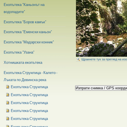
Екопътека "Каньонът на
водопадите"
Екопътека "Боров камък"
Екопътека "Еменски каньон"
Екопътека "Мадарски конник"
Екопътека "Узана"
Щракнете тук за преглед на из
Хотнишката екопътека
Екопътека Струилица - Калето -
Лъката по Девинска река
Екопътека Струилица
Екопътека Струилица
Екопътека Струилица
Екопътека Струилица
Екопътека Струилица
Екопътека Струилица