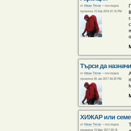
П
от
Иван Тягов
—
последна
промяна 15 Sep 2016 01:16 PM
B
г
с
m
о
Търси да назнач
А
от
Иван Тягов
—
последна
промяна 09 Jan 2017 04:29 PM
п
h
ХИЖАР или семей
от
Иван Тягов
—
последна
промяна 19 May 2017 05:18
д