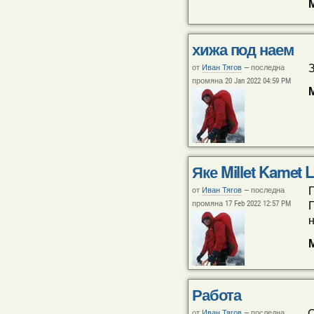
хижа под наем
З
от
Иван Тягов
—
последна
промяна 20 Jan 2022 04:59 PM
Яке Millet Kamet 
П
от
Иван Тягов
—
последна
промяна 17 Feb 2022 12:57 PM
П
н
Работа
С
от
Иван Тягов
—
последна