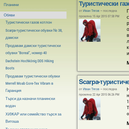
Туристически газ
Планини
П
от
Иван Тягов
—
последна
Обяви
промяна 15 Apr 2015 07:58 PM
с
Туристически газов котлон
р
о
Scarpa-туристически обувки № 38,
в
дамски
л
Продавам дамски туристически
к
и
обувки "Boreal", номер 40
Dachstein Hochkönig DDS Hiking
Boots
Продавам туристически обувки
Scarpa-туристиче
Merrell Moab Gore-Tex Vibram в
Н
от
Иван Тягов
—
последна
Гаранция
промяна 22 Apr 2015 06:26 PM
н
Търси да назначи планински
1
водач
T
o
ХИЖАР или семейство търся за
Витоша