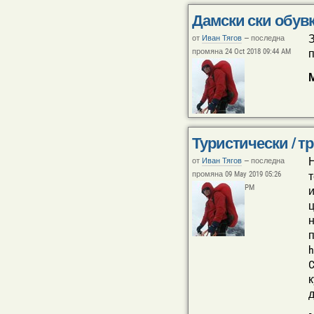
Дамски ски обувк
З
от
Иван Тягов
—
последна
промяна 24 Oct 2018 09:44 AM
п
Туристически / т
Н
от
Иван Тягов
—
последна
промяна 09 May 2019 05:26
т
PM
ц
н
п
h
C
к