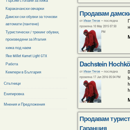
Търсим стопани за хижа
Каракачански овчарки
Продавам дамски 
Дамски ски обувки за точкови
П
от
Иван Тягов
—
последна
автомати (пантене)
промяна 10 May 2015 07:50
н
PM
Туристически / трекинг обувки,
произведени за Италия
хижа под наем
Яке Millet Kamet Light GTX
Dachstein Hochkö
Работа
D
от
Иван Тягов
—
последна
Кемпери в България
промяна 17 Jun 2016 05:04 PM
b
h
Спътници
h
Екипировка
Мнения и Предложения
Продавам туристи
Facebook
Like
Box
Гаранция