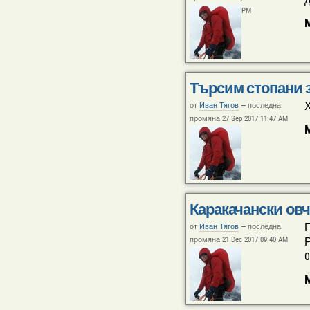
PM
Търсим стопани 
Х
от
Иван Тягов
—
последна
промяна 27 Sep 2017 11:47 AM
Каракачански ов
П
от
Иван Тягов
—
последна
промяна 21 Dec 2017 09:40 AM
Р
0