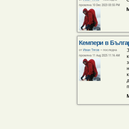
промяна 10 Dec 2023 03:55 PM
Кемпери в Бълга
З
от
Иван Тягов
—
последна
промяна 11 Aug 2025 11:16 AM
к
з
н
к
д