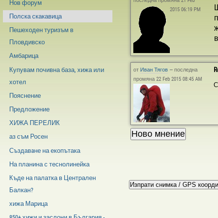
последна промяна 21 Feb
Нов форум
Щ
2015 06:19 PM
Полска скакавица
п
ж
Пешеходен туризъм в
в
Пловдивско
Амбарица
R
Купувам почивна база, хижа или
от
Иван Тягов
—
последна
промяна 22 Feb 2015 08:45 AM
хотел
С
Пояснение
Предложение
ХИЖА ПЕРЕЛИК
аз съм Росен
Създавaне на екопътака
На планина с теснолинейка
Къде на палатка в Централен
Балкан?
хижа Марица
850+ хижи и заслони в България -