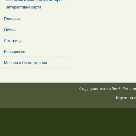
интерактивна карта
Планини
Обяви
Спътници
Екипировка
Мнения и Предложения
Facebook
Like
Box
Как да участвате и Вие?
Реклам
Карта на 