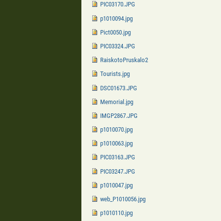
PIC03170.JPG
p1010094.jpg
Pict0050.jpg
PIC03324.JPG
RaiskotoPruskalo2
Tourists.jpg
DSC01673.JPG
Memorial.jpg
IMGP2867.JPG
p1010070.jpg
p1010063.jpg
PIC03163.JPG
PIC03247.JPG
p1010047.jpg
web_P1010056.jpg
p1010110.jpg