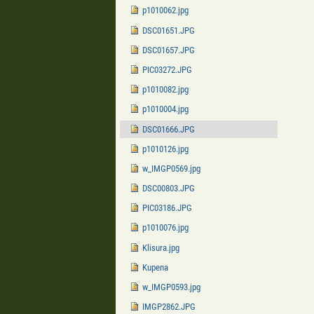
p1010062.jpg
DSC01651.JPG
DSC01657.JPG
PIC03272.JPG
p1010082.jpg
p1010004.jpg
DSC01666.JPG
p1010126.jpg
w_IMGP0569.jpg
DSC00803.JPG
PIC03186.JPG
p1010076.jpg
Klisura.jpg
Kupena
w_IMGP0593.jpg
IMGP2862.JPG