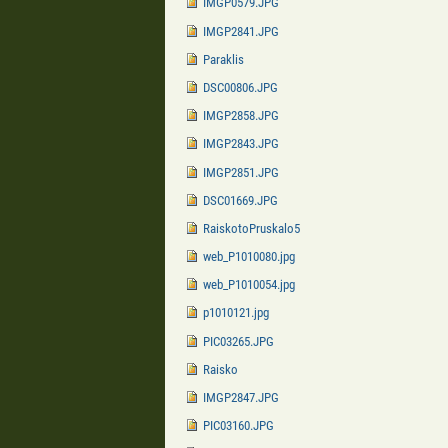
IMGP0579.JPG
IMGP2841.JPG
Paraklis
DSC00806.JPG
IMGP2858.JPG
IMGP2843.JPG
IMGP2851.JPG
DSC01669.JPG
RaiskotoPruskalo5
web_P1010080.jpg
web_P1010054.jpg
p1010121.jpg
PIC03265.JPG
Raisko
IMGP2847.JPG
PIC03160.JPG