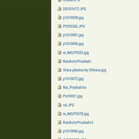
DSC01672.JPG
p1010038.jpg
PIC03342.JPG
p1010081.jpg
p1010006.jpg
w_IMGP0553.jpg
RaiskotoPruskalo
Stara planina by Stiliana.jpg
p1010072.jpg
Rai_Pryskaloto
Pict0051.jpg
rai.JPG
w_IMGP0578.jpg
RaiskotoPruskalo3
p1010086.jpg