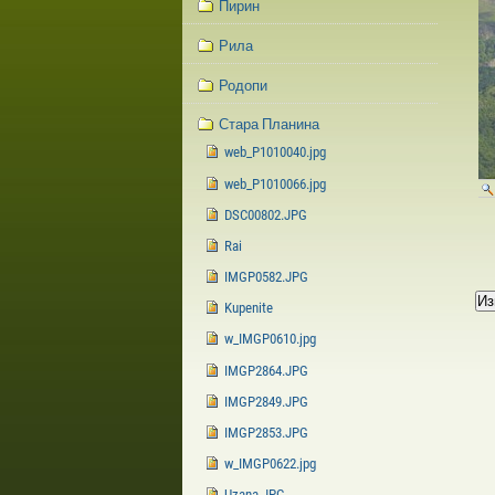
Пирин
Рила
Родопи
Стара Планина
web_P1010040.jpg
web_P1010066.jpg
DSC00802.JPG
Rai
IMGP0582.JPG
Kupenite
w_IMGP0610.jpg
IMGP2864.JPG
IMGP2849.JPG
IMGP2853.JPG
w_IMGP0622.jpg
Uzana.JPG