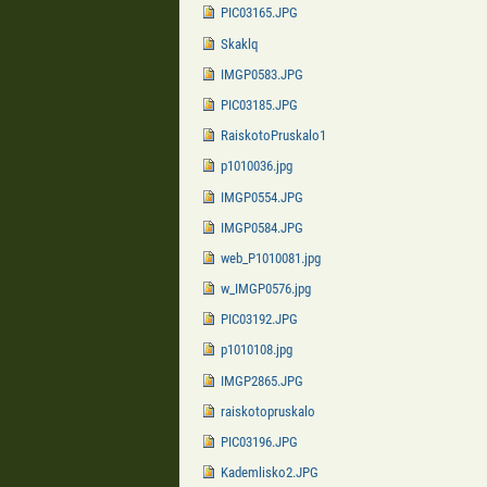
PIC03165.JPG
Skaklq
IMGP0583.JPG
PIC03185.JPG
RaiskotoPruskalo1
p1010036.jpg
IMGP0554.JPG
IMGP0584.JPG
web_P1010081.jpg
w_IMGP0576.jpg
PIC03192.JPG
p1010108.jpg
IMGP2865.JPG
raiskotopruskalo
PIC03196.JPG
Kademlisko2.JPG