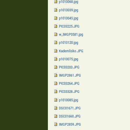
p1010068.jpg
p1010039.jpg
p1010045.jpg
PIC03225.JPG
w_IMGP0581.jpg
p1010120.jpg
Kademlisko.JPG
p1010075.jpg
PIC03203.JPG
IMGP2861.JPG
PIC03264.JPG
PIC03328.JPG
p1010085.jpg
DSC01671.JPG
DSC01660.JPG
IMGP2859.JPG