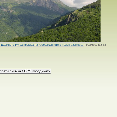
Щракнете тук за преглед на изображението в пълен размер...
—
Размер
:
60.5 kB