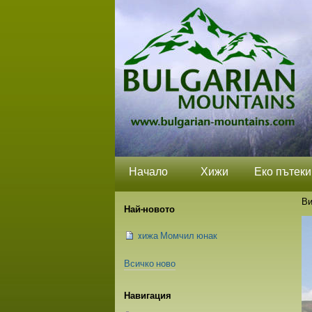
Прескачане
Лични
Секции
на
средства
съдържание.
|
Прескачане
до
навигация
Начало
Хижи
Еко пътеки
Ви
Най-новото
xижа Момчил юнак
Всичко ново
Навигация