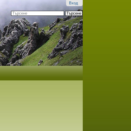
Вход
Търсене
Разширено
търсене...