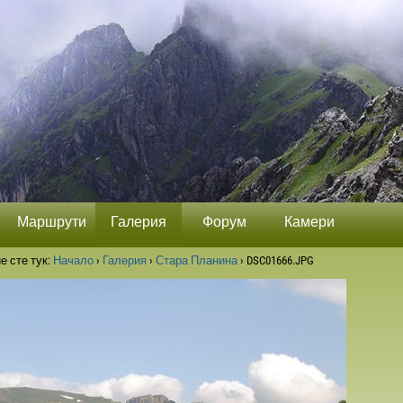
Маршрути
Галерия
Форум
Камери
е сте тук:
Начало
›
Галерия
›
Стара Планина
›
DSC01666.JPG