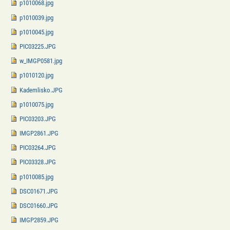
p1010068.jpg
p1010039.jpg
p1010045.jpg
PIC03225.JPG
w_IMGP0581.jpg
p1010120.jpg
Kademlisko.JPG
p1010075.jpg
PIC03203.JPG
IMGP2861.JPG
PIC03264.JPG
PIC03328.JPG
p1010085.jpg
DSC01671.JPG
DSC01660.JPG
IMGP2859.JPG