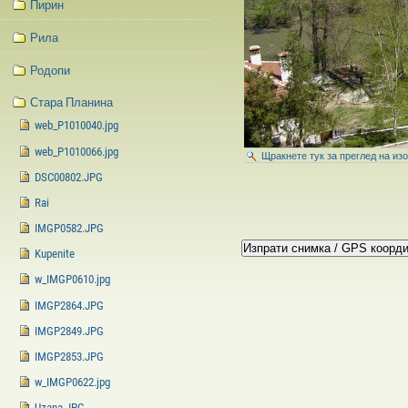
Пирин
Рила
Родопи
Стара Планина
web_P1010040.jpg
web_P1010066.jpg
Щракнете тук за преглед на из
DSC00802.JPG
Rai
IMGP0582.JPG
Kupenite
w_IMGP0610.jpg
IMGP2864.JPG
IMGP2849.JPG
IMGP2853.JPG
w_IMGP0622.jpg
Uzana.JPG