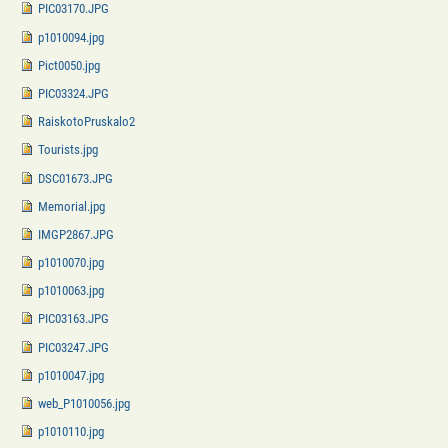
PIC03170.JPG
p1010094.jpg
Pict0050.jpg
PIC03324.JPG
RaiskotoPruskalo2
Tourists.jpg
DSC01673.JPG
Memorial.jpg
IMGP2867.JPG
p1010070.jpg
p1010063.jpg
PIC03163.JPG
PIC03247.JPG
p1010047.jpg
web_P1010056.jpg
p1010110.jpg