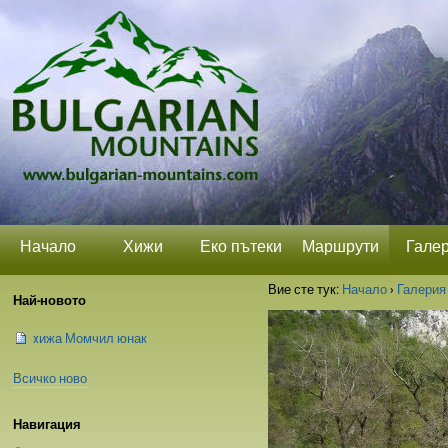
Прескачане
Лични
Секции
на
средства
съдържание.
|
Прескачане
до
навигация
Начало
Хижи
Еко пътеки
Маршрути
Гале
Вие сте тук:
Начало
›
Галерия
Най-новото
xижа Момчил юнак
Всичко ново
Навигация