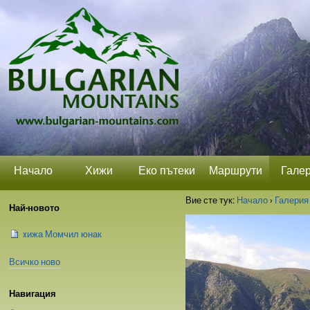
Прескачане
Лични
Секции
на
средства
съдържание.
|
Прескачане
до
навигация
Начало
Хижи
Еко пътеки
Маршрути
Гале
Вие сте тук:
Начало
›
Галерия
Най-новото
xижа Момчил юнак
Всичко ново
Навигация