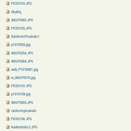
PIC03165.JPG
Skaklq
IMGP0583.JPG
PIC03185.JPG
RaiskotoPruskalo1
p1010036.jpg
IMGP0554.JPG
IMGP0584.JPG
web_P1010081.jpg
w_IMGP0576.jpg
PIC03192.JPG
p1010108.jpg
IMGP2865.JPG
raiskotopruskalo
PIC03196.JPG
Kademlisko2.JPG