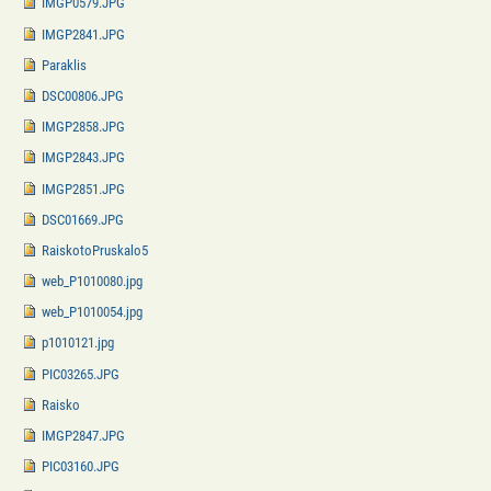
IMGP0579.JPG
IMGP2841.JPG
Paraklis
DSC00806.JPG
IMGP2858.JPG
IMGP2843.JPG
IMGP2851.JPG
DSC01669.JPG
RaiskotoPruskalo5
web_P1010080.jpg
web_P1010054.jpg
p1010121.jpg
PIC03265.JPG
Raisko
IMGP2847.JPG
PIC03160.JPG