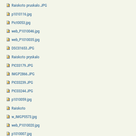
Raiskoto pruskalo.JPG
p1010116.jpg
Pict0053.jpg
web_P1010046.jpg
web_P1010035.jpg
DSC01653.JPG
Raiskoto pryskalo
PIC03179.JPG
IMGP2866.JPG
PIC03239.JPG
PIC03244.JPG
p1010059.jpg
Raiskoto
w_IMGP0573.jpg
web_P1010020.jpg
p1010007.jpg