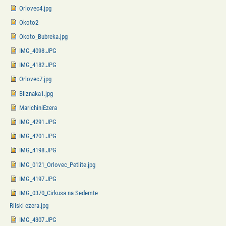
Orlovec4.jpg
Okoto2
Okoto_Bubreka.jpg
IMG_4098.JPG
IMG_4182.JPG
Orlovec7.jpg
Bliznaka1.jpg
MarichiniEzera
IMG_4291.JPG
IMG_4201.JPG
IMG_4198.JPG
IMG_0121_Orlovec_Petlite.jpg
IMG_4197.JPG
IMG_0370_Cirkusa na Sedemte
Rilski ezera.jpg
IMG_4307.JPG