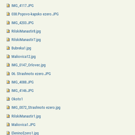
IMG_4117.JPG
038.Popovo-kapsko ezero.JPG
IMG_4203.JPG
RilskiManastir8.jpg
RilskiManastir7.jpg
Bubreka1.jpg
Maliovica12.jpg
IMG_0147_Orlovec.jpg
06. Strashnoto ezero.JPG
IMG_4088.JPG
IMG_4146.JPG
Okoto1
IMG_0072_Strashnoto ezero.jpg
RilskiManastir1.jpg
Maliovica1.JPG
EleninoEzero1.jpg