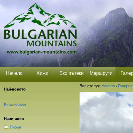
Прескачане
Лични
Секции
на
средства
съдържание.
|
Прескачане
до
навигация
Начало
Хижи
Еко пътеки
Маршрути
Гале
Вие сте тук:
Начало
›
Галерия
Най-новото
Всичко ново
Навигация
Пирин