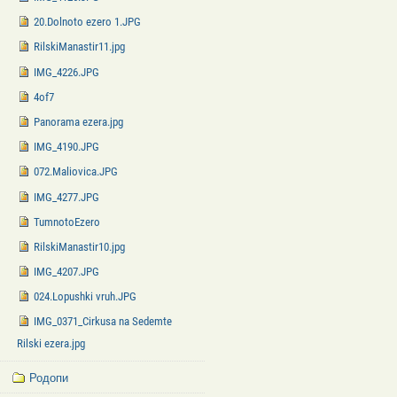
20.Dolnoto ezero 1.JPG
RilskiManastir11.jpg
IMG_4226.JPG
4of7
Panorama ezera.jpg
IMG_4190.JPG
072.Maliovica.JPG
IMG_4277.JPG
TumnotoEzero
RilskiManastir10.jpg
IMG_4207.JPG
024.Lopushki vruh.JPG
IMG_0371_Cirkusa na Sedemte
Rilski ezera.jpg
Родопи