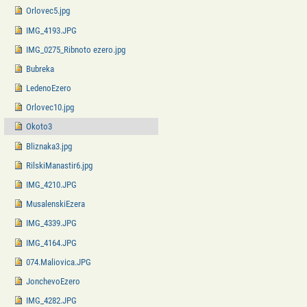
Orlovec5.jpg
IMG_4193.JPG
IMG_0275_Ribnoto ezero.jpg
Bubreka
LedenoEzero
Orlovec10.jpg
Okoto3
Bliznaka3.jpg
RilskiManastir6.jpg
IMG_4210.JPG
MusalenskiEzera
IMG_4339.JPG
IMG_4164.JPG
074.Maliovica.JPG
JonchevoEzero
IMG_4282.JPG