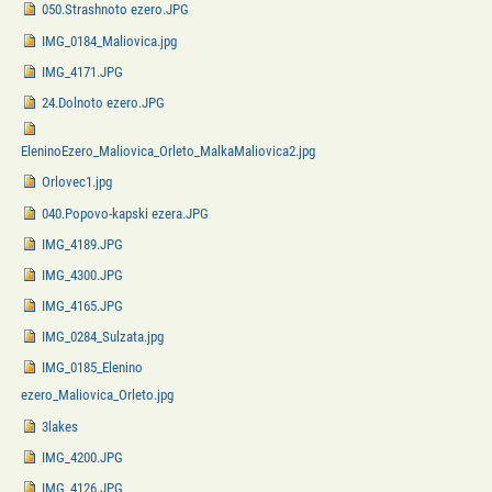
050.Strashnoto ezero.JPG
IMG_0184_Maliovica.jpg
IMG_4171.JPG
24.Dolnoto ezero.JPG
EleninoEzero_Maliovica_Orleto_MalkaMaliovica2.jpg
Orlovec1.jpg
040.Popovo-kapski ezera.JPG
IMG_4189.JPG
IMG_4300.JPG
IMG_4165.JPG
IMG_0284_Sulzata.jpg
IMG_0185_Elenino
ezero_Maliovica_Orleto.jpg
3lakes
IMG_4200.JPG
IMG_4126.JPG