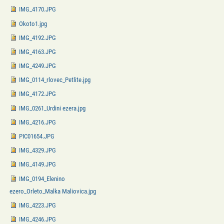
IMG_4170.JPG
Okoto1.jpg
IMG_4192.JPG
IMG_4163.JPG
IMG_4249.JPG
IMG_0114_rlovec_Petlite.jpg
IMG_4172.JPG
IMG_0261_Urdini ezera.jpg
IMG_4216.JPG
PIC01654.JPG
IMG_4329.JPG
IMG_4149.JPG
IMG_0194_Elenino
ezero_Orleto_Malka Maliovica.jpg
IMG_4223.JPG
IMG_4246.JPG