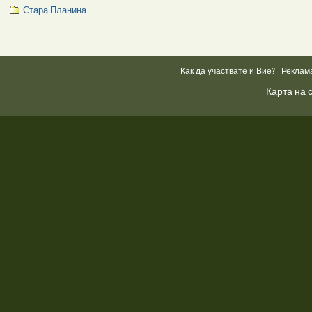
Стара Планина
Facebook
Like
Box
Как да участвате и Вие?
Реклам
Карта на 