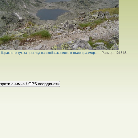
Щракнете тук за преглед на изображението в пълен размер...
—
Размер
:
176.3 kB