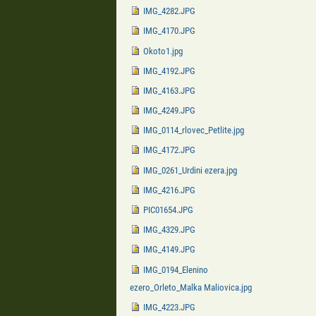
IMG_4282.JPG
IMG_4170.JPG
Okoto1.jpg
IMG_4192.JPG
IMG_4163.JPG
IMG_4249.JPG
IMG_0114_rlovec_Petlite.jpg
IMG_4172.JPG
IMG_0261_Urdini ezera.jpg
IMG_4216.JPG
PIC01654.JPG
IMG_4329.JPG
IMG_4149.JPG
IMG_0194_Elenino
ezero_Orleto_Malka Maliovica.jpg
IMG_4223.JPG