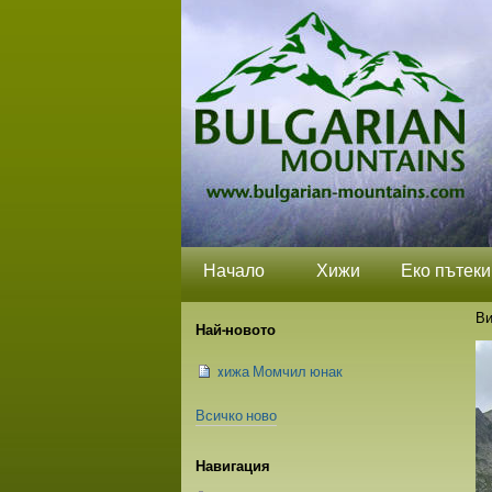
Прескачане
Лични
Секции
на
средства
съдържание.
|
Прескачане
до
навигация
Начало
Хижи
Еко пътеки
Ви
Най-новото
xижа Момчил юнак
Всичко ново
Навигация