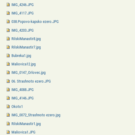
IMG_4246.JPG
IMG_4117.JPG
038.Popovo-kapsko ezero.JPG
IMG_4203.JPG
RilskiManastir8.jpg
RilskiManastir7.jpg
Bubreka1.jpg
Maliovica12.jpg
IMG_0147_Orlovec.jpg
06. Strashnoto ezero.JPG
IMG_4088.JPG
IMG_4146.JPG
Okoto1
IMG_0072_Strashnoto ezero.jpg
RilskiManastir1.jpg
Maliovica1.JPG