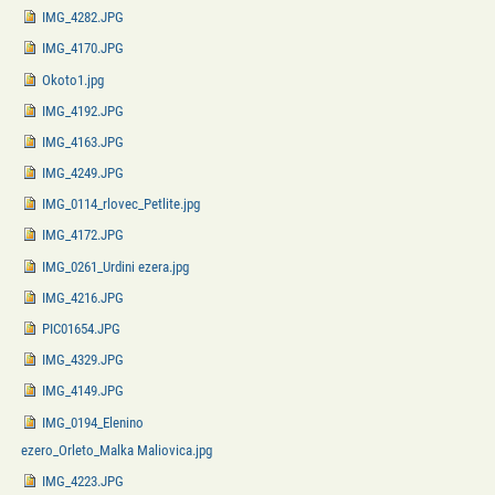
IMG_4282.JPG
IMG_4170.JPG
Okoto1.jpg
IMG_4192.JPG
IMG_4163.JPG
IMG_4249.JPG
IMG_0114_rlovec_Petlite.jpg
IMG_4172.JPG
IMG_0261_Urdini ezera.jpg
IMG_4216.JPG
PIC01654.JPG
IMG_4329.JPG
IMG_4149.JPG
IMG_0194_Elenino
ezero_Orleto_Malka Maliovica.jpg
IMG_4223.JPG