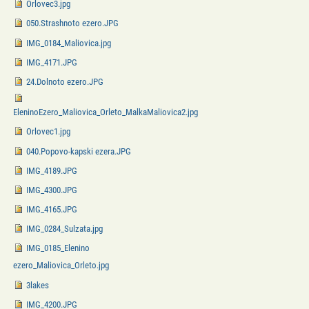
Orlovec3.jpg
050.Strashnoto ezero.JPG
IMG_0184_Maliovica.jpg
IMG_4171.JPG
24.Dolnoto ezero.JPG
EleninoEzero_Maliovica_Orleto_MalkaMaliovica2.jpg
Orlovec1.jpg
040.Popovo-kapski ezera.JPG
IMG_4189.JPG
IMG_4300.JPG
IMG_4165.JPG
IMG_0284_Sulzata.jpg
IMG_0185_Elenino
ezero_Maliovica_Orleto.jpg
3lakes
IMG_4200.JPG