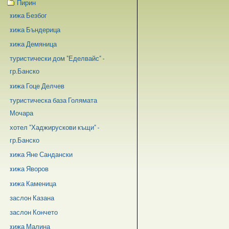
Пирин
xижа Безбог
xижа Бъндерица
xижа Демяница
туристически дом "Еделвайс" -
гр.Банско
xижа Гоце Делчев
туристическа база Голямата
Мочара
хотел "Хаджирускови къщи" -
гр.Банско
xижа Яне Сандански
xижа Яворов
xижа Каменица
заслон Казана
заслон Кончето
xижа Малина