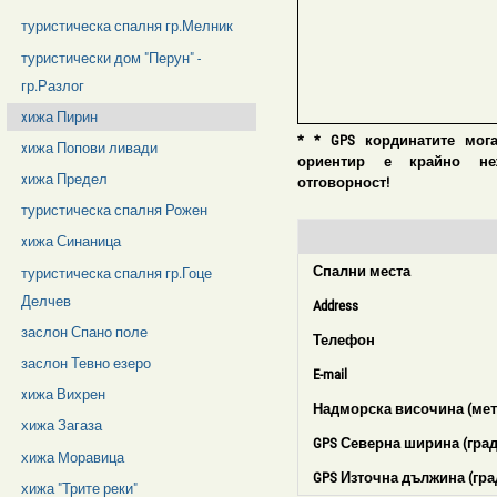
туристическа спалня гр.Мелник
туристически дом "Перун" -
гр.Разлог
xижа Пирин
* * GPS кординатите мог
xижа Попови ливади
ориентир е крайно нежел
xижа Предел
отговорност!
туристическа спалня Рожен
xижа Синаница
Спални места
туристическа спалня гр.Гоце
Делчев
Address
заслон Спано поле
Телефон
заслон Тевно езеро
E-mail
xижа Вихрен
Надморска височина (мет
хижа Загаза
GPS Северна ширина (град
хижа Моравица
GPS Източна дължина (гра
хижа "Трите реки"