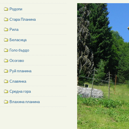
Родопи
Стара Планина
Рила
Беласица
Голо бърдо
Осогово
Руй планина
Славянка
Средна гора
Влахина планина
Facebook
Like
Box