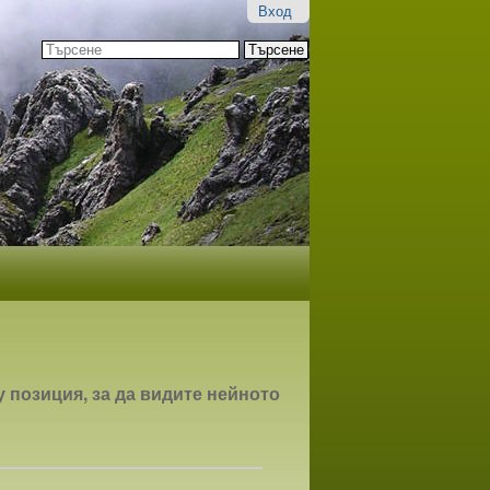
Вход
Търсене
Разширено
търсене...
 позиция, за да видите нейното