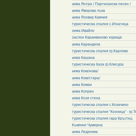
xижа Янтра / Партизанска песен /
xижа Яворова лъка
xижа Язовир Камчия
туристическа спалня с.Игнатица
хижа Ивайло
заслон Караиваново хорище
xижа Карандила
туристическа спалня гр.Карлово
xижа Кашана
туристическа база гр.Клисура
xижа Ком/нова/
xижа Ком/стара/
xижа Коман
xижа Копрен
xижа Козя стена
туристическа спалня с.Козичино
туристическа спалня "Козница" - гр.
туристическа спалня гара Кръстец
Къмпинг Чумерна
xижа Леденика