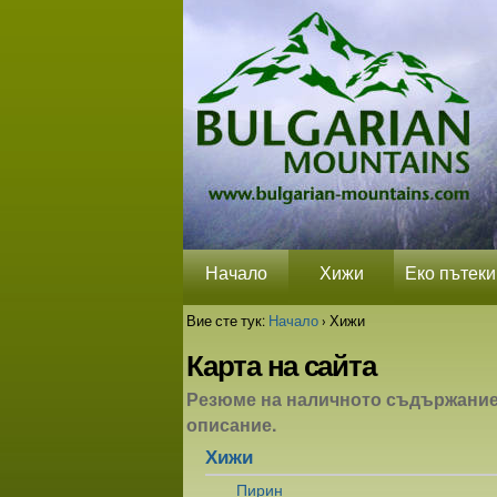
Прескачане
Лични
Секции
на
средства
съдържание.
|
Прескачане
до
навигация
Начало
Хижи
Еко пътеки
Вие сте тук:
Начало
›
Хижи
Карта на сайта
Резюме на наличното съдържание н
описание.
Хижи
Пирин