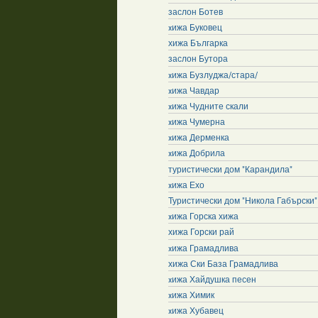
заслон Ботев
xижа Буковец
хижа Българка
заслон Бутора
xижа Бузлуджа/стара/
xижа Чавдар
xижа Чудните скали
xижа Чумерна
xижа Дерменка
xижа Добрила
туристически дом "Карандила"
xижа Ехо
Туристически дом "Никола Габърски" 
xижа Горска хижа
хижа Горски рай
xижа Грамадлива
хижа Ски База Грамадлива
xижа Хайдушка песен
xижа Химик
xижа Хубавец