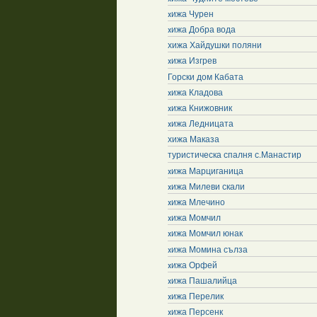
xижа Чурен
xижа Добра вода
хижа Хайдушки поляни
xижа Изгрев
Горски дом Кабата
xижа Кладова
xижа Книжовник
xижа Ледницата
хижа Маказа
туристическа спалня с.Манастир
xижа Марциганица
xижа Милеви скали
xижа Млечино
xижа Момчил
xижа Момчил юнак
xижа Момина сълза
xижа Орфей
xижа Пашалийца
xижа Перелик
xижа Персенк