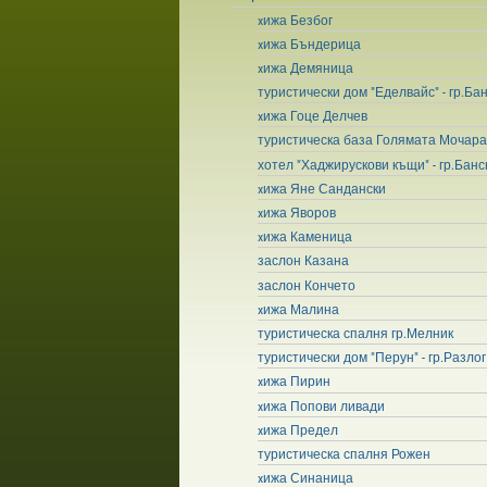
xижа Безбог
xижа Бъндерица
xижа Демяница
туристически дом "Еделвайс" - гр.Ба
xижа Гоце Делчев
туристическа база Голямата Мочар
хотел "Хаджирускови къщи" - гр.Банс
xижа Яне Сандански
xижа Яворов
xижа Каменица
заслон Казана
заслон Кончето
xижа Малина
туристическа спалня гр.Мелник
туристически дом "Перун" - гр.Разлог
xижа Пирин
xижа Попови ливади
xижа Предел
туристическа спалня Рожен
xижа Синаница