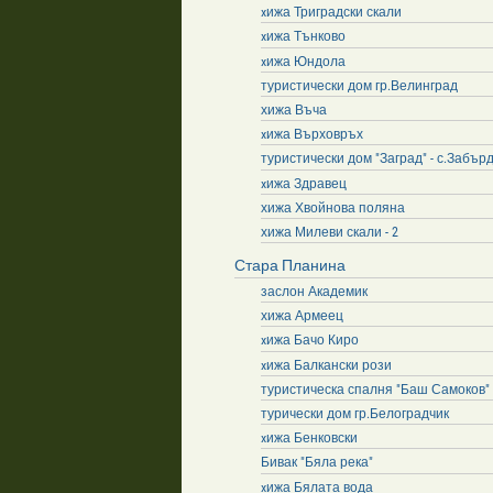
xижа Триградски скали
xижа Тънково
xижа Юндола
туристически дом гр.Велинград
хижа Въча
xижа Върховръх
туристически дом "Заград" - с.Забър
xижа Здравец
хижа Хвойнова поляна
хижа Милеви скали - 2
Стара Планина
заслон Академик
хижа Армеец
xижа Бачо Киро
xижа Балкански рози
туристическа спалня "Баш Самоков"
турически дом гр.Белоградчик
xижа Бенковски
Бивак "Бяла река"
xижа Бялата вода