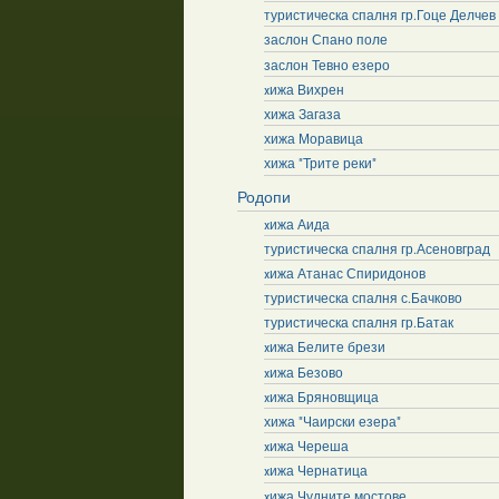
туристическа спалня гр.Гоце Делчев
заслон Спано поле
заслон Тевно езеро
xижа Вихрен
хижа Загаза
хижа Моравица
хижа "Трите реки"
Родопи
xижа Аида
туристическа спалня гр.Асеновград
xижа Атанас Спиридонов
туристическа спалня с.Бачково
туристическа спалня гр.Батак
xижа Белите брези
xижа Безово
xижа Бряновщица
хижа "Чаирски езера"
xижа Череша
xижа Чернатица
xижа Чудните мостове