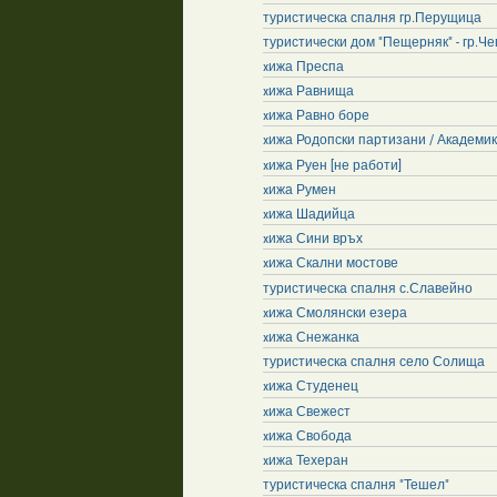
туристическа спалня гр.Перущица
туристически дом "Пещерняк" - гр.Ч
xижа Преспа
xижа Равнища
xижа Равно боре
xижа Родопски партизани / Академик
xижа Руен [не работи]
xижа Румен
xижа Шадийца
xижа Сини връх
xижа Скални мостове
туристическа спалня с.Славейно
xижа Смолянски езера
xижа Снежанка
туристическа спалня село Солища
xижа Студенец
xижа Свежест
xижа Свобода
xижа Техеран
туристическа спалня "Тешел"