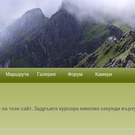
Маршрути
Галерия
Форум
Камери
а този сайт. Задръжте курсора няколко секунди върху