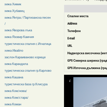
xижа Химик
xижа Хубавец
Спални места
xижа Янтра / Партизанска песен
Address
/
xижа Яворова лъка
Телефон
xижа Язовир Камчия
E-mail
туристическа спалня с.Игнатица
URL
хижа Ивайло
Надморска височина (мет
заслон Караиваново хорище
GPS Северна ширина (град
xижа Карандила
GPS Източна дължина (гра
туристическа спалня гр.Карлово
xижа Кашана
туристическа база гр.Клисура
xижа Ком/нова/
xижа Ком/стара/
xижа Коман