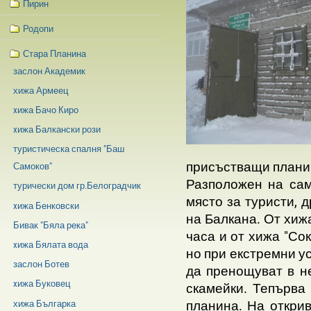
Пирин
Родопи
Стара Планина
заслон Академик
хижа Армеец
xижа Бачо Киро
xижа Балкански рози
туристическа спалня "Баш
присъстващи планин
Самоков"
Разположен на сам
турически дом гр.Белоградчик
място за туристи, 
xижа Бенковски
на Балкана. От хижа
Бивак "Бяла река"
часа и от хижа "Сок
xижа Бялата вода
но при екстремни у
заслон Ботев
да пренощуват в н
xижа Буковец
скамейки. Тепърва
планина. На открив
хижа Българка