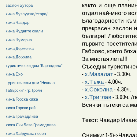
както и още плани
заслон Бутора
отдал най-много воля
xижа Бузлуджа/стара/
Благодарности към
xижа Чавдар
прекрасен заслон 
xижа Чудните скали
българи! Любопитно
xижа Чумерна
първите посетители
xижа Дерменка
Габрово, които бяха
xижа Добрила
За многая лета!!!
Съседни туристичес
туристически дом "Карандила"
-
х.Мазалат
- 3.00ч.
xижа Ехо
-
х.Тъжа
- 4.00ч.
Туристически дом "Никола
-
х.Соколна
- 4.30ч.
Габърски" - гр.Троян
-
х.Триглав
- 3.00ч. 
xижа Горска хижа
Всички пътеки са м
хижа Горски рай
xижа Грамадлива
Текст: Чавдар Иван
хижа Ски База Грамадлива
xижа Хайдушка песен
Снимки: 1-5)->Чавда