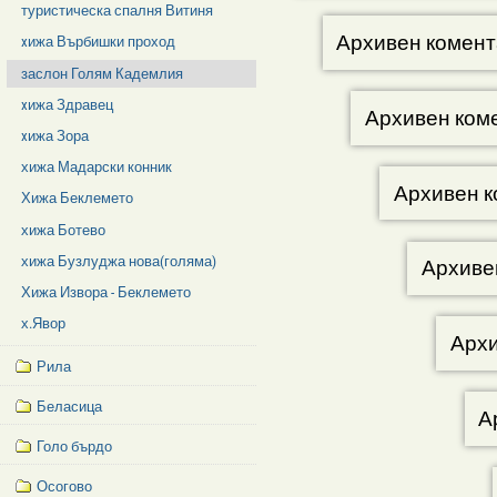
туристическа спалня Витиня
Архивен комент
xижа Върбишки проход
заслон Голям Кадемлия
xижа Здравец
Архивен ком
xижа Зора
хижа Мадарски конник
Архивен к
Хижа Беклемето
хижа Ботево
хижа Бузлуджа нова(голяма)
Архиве
Хижа Извора - Беклемето
х.Явор
Архи
Рила
Беласица
А
Голо бърдо
Осогово