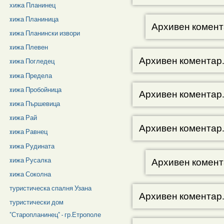
хижа Планинец
xижа Планиница
Архивен комент
xижа Планински извори
xижа Плевен
Архивен коментар
xижа Погледец
xижа Предела
xижа Пробойница
Архивен коментар
xижа Пършевица
xижа Рай
Архивен коментар
xижа Равнец
xижа Рудината
xижа Русалка
Архивен комент
xижа Соколна
туристическа спалня Узана
Архивен коментар
туристически дом
"Старопланинец" - гр.Етрополе