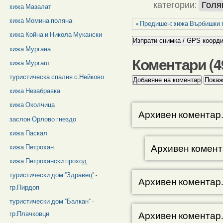
категории:
Голя
xижа Мазалат
xижа Момина поляна
« Предишен: xижа Върбишки 
xижа Койна и Никола Мукански
xижа Мургана
Коментари (
4
xижа Мургаш
туристическа спалня с.Нейково
xижа Незабравка
xижа Околчица
Архивен коментар
заслон Орлово гнездо
xижа Паскал
Архивен комент
xижа Петрохан
xижа Петрохански проход
туристически дом "Здравец" -
Архивен коментар
гр.Пирдоп
туристически дом "Балкан" -
Архивен коментар
гр.Плачковци