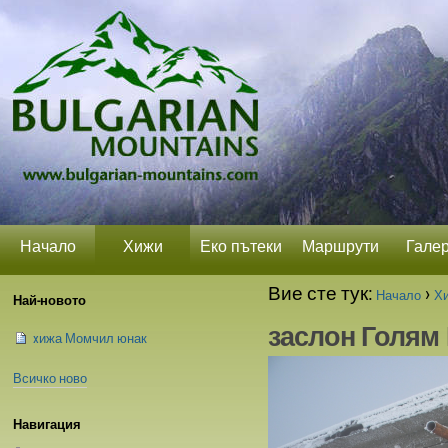
Прескачане
Лични
Секции
на
средства
съдържание.
|
Прескачане
до
навигация
Начало
Хижи
Еко пътеки
Маршрути
Гале
Вие сте тук:
›
Начало
Х
Най-новото
заслон Голям
xижа Момчил юнак
Всичко ново
Навигация