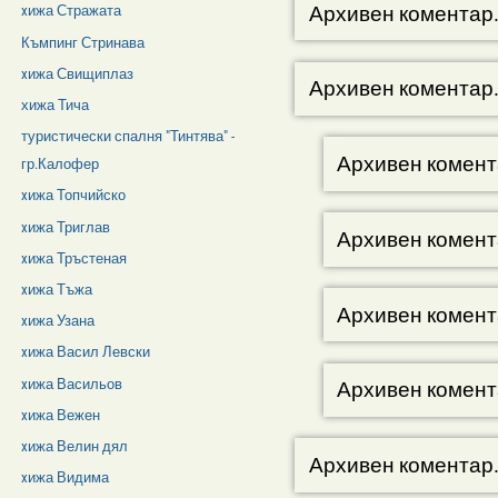
Архивен коментар
xижа Стражата
Къмпинг Стринава
xижа Свищиплаз
Архивен коментар
хижа Тича
туристически спалня "Тинтява" -
Архивен комент
гр.Калофер
xижа Топчийско
xижа Триглав
Архивен комент
xижа Тръстеная
xижа Тъжа
Архивен комент
xижа Узана
xижа Васил Левски
xижа Васильов
Архивен комент
xижа Вежен
xижа Велин дял
Архивен коментар
xижа Видима