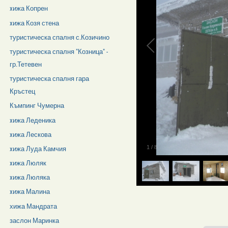
xижа Копрен
xижа Козя стена
туристическа спалня с.Козичино
туристическа спалня "Козница" -
гр.Тетевен
туристическа спалня гара
Кръстец
Къмпинг Чумерна
xижа Леденика
xижа Лескова
1
/
8
xижа Луда Камчия
xижа Люляк
xижа Люляка
xижа Малина
хижа Мандрата
заслон Маринка