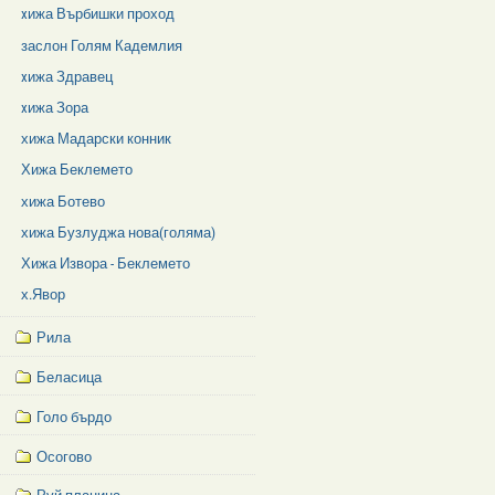
xижа Върбишки проход
заслон Голям Кадемлия
xижа Здравец
xижа Зора
хижа Мадарски конник
Хижа Беклемето
хижа Ботево
хижа Бузлуджа нова(голяма)
Хижа Извора - Беклемето
х.Явор
Рила
Беласица
Голо бърдо
Осогово