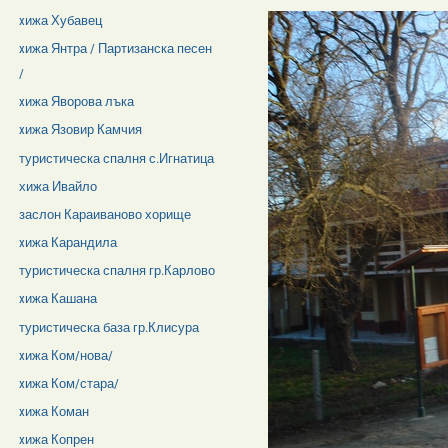
xижа Хубавец
xижа Янтра / Партизанска песен
/
xижа Яворова лъка
xижа Язовир Камчия
туристическа спалня с.Игнатица
хижа Ивайло
заслон Караиваново хорище
xижа Карандила
туристическа спалня гр.Карлово
xижа Кашана
туристическа база гр.Клисура
xижа Ком/нова/
xижа Ком/стара/
xижа Коман
xижа Копрен