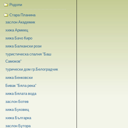
Родопи
Стара Планина
заслон Академик
хижа Армеец
xижа Бачо Киро
xижа Балкански рози
туристическа спалня "Баш
Самоков"
турически дом гр.Белоградчик
xижа Бенковски
Бивак "Бяла река"
xижа Бялата вода
заслон Ботев
xижа Буковец
хижа Българка
заслон Бутора