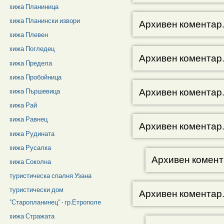
xижа Планиница
xижа Планински извори
Архивен коментар
xижа Плевен
xижа Погледец
Архивен коментар
xижа Предела
xижа Пробойница
Архивен коментар
xижа Пършевица
xижа Рай
xижа Равнец
Архивен коментар
xижа Рудината
xижа Русалка
Архивен комент
xижа Соколна
туристическа спалня Узана
туристически дом
Архивен коментар
"Старопланинец" - гр.Етрополе
xижа Стражата