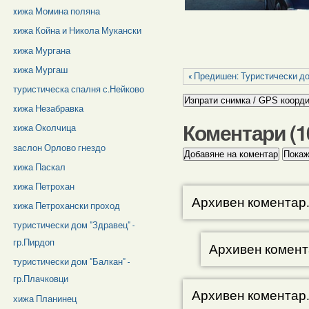
xижа Момина поляна
xижа Койна и Никола Мукански
xижа Мургана
xижа Мургаш
« Предишен: Туристически дом
туристическа спалня с.Нейково
xижа Незабравка
Коментари (
1
xижа Околчица
заслон Орлово гнездо
xижа Паскал
xижа Петрохан
Архивен коментар
xижа Петрохански проход
туристически дом "Здравец" -
гр.Пирдоп
Архивен комент
туристически дом "Балкан" -
гр.Плачковци
Архивен коментар
хижа Планинец