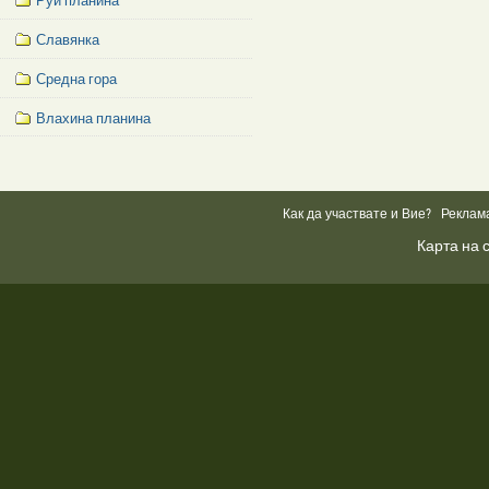
Руй планина
Славянка
Средна гора
Влахина планина
Facebook
Like
Box
Как да участвате и Вие?
Реклам
Карта на 