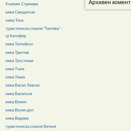
Архивен комент
Къмпинг Стринава
xижа Свищиплаз
хижа Тича
туристически спалня "Тинтява" -
гр.Калофер
xижа Топчийско
xижа Триглав
xижа Тръстеная
xижа Тъжа
xижа Узана
xижа Васил Левски
xижа Васильов
xижа Вежен
xижа Велин дял
xижа Видима
туристическа спалня Витиня