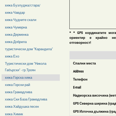
xижа Бузлуджа/стара/
xижа Чавдар
xижа Чудните скали
xижа Чумерна
* * GPS кординатите мог
xижа Дерменка
ориентир е крайно нежел
xижа Добрила
отговорност!
туристически дом "Карандила"
xижа Ехо
Спални места
Туристически дом "Никола
Габърски" - гр.Троян
Address
xижа Горска хижа
Телефон
хижа Горски рай
E-mail
xижа Грамадлива
Надморска височина (мет
хижа Ски База Грамадлива
GPS Северна ширина (град
xижа Хайдушка песен
GPS Източна дължина (гра
xижа Химик