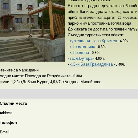
Втората сграда е двуетажна обособен
общи бани за двата етажа, както и
приблизителен капацитет 25 човека
парно и има постоянна топла вода
До хижата се достига по почвен път/2
Съседни туристически обекти:
-
тур.спалня - гара Кръстец
- 4.00ч.
-
х.Грамадлива
- 0.30ч.
-
х.Предела
- 0.30ч.
-
засл.Бутора
- 4.00ч.
-
х.Ски База Грамадлива
- 0.40ч.
теките са маркирани.
ходно място: Прохода на Републиката - 0.30ч.
имки: 1,2,3)->Добрин Буров, 4,5,6,7)->Богдана Михайлова
Спални места
Address
Телефон
E-mail