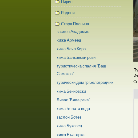
Пирин
Родопи
Стара Планина
заслон Академик
хижа Армеец
xижа Бачо Киро
xижа Балкански рози
туристическа спалня "Баш
Пъ
Самоков"
Из
Сн
турически дом гр.Белоградчик
xижа Бенковски
Бивак "Бяла река"
xижа Бялата вода
заслон Ботев
xижа Буковец
хижа Българка