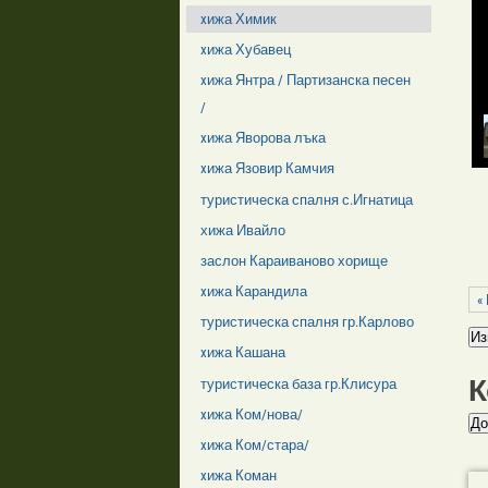
xижа Химик
xижа Хубавец
xижа Янтра / Партизанска песен
/
xижа Яворова лъка
xижа Язовир Камчия
туристическа спалня с.Игнатица
хижа Ивайло
заслон Караиваново хорище
xижа Карандила
«
туристическа спалня гр.Карлово
xижа Кашана
К
туристическа база гр.Клисура
xижа Ком/нова/
xижа Ком/стара/
xижа Коман