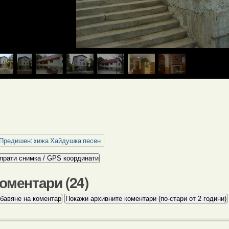
 Предишен: xижа Хайдушка песен
оментари (
24
)