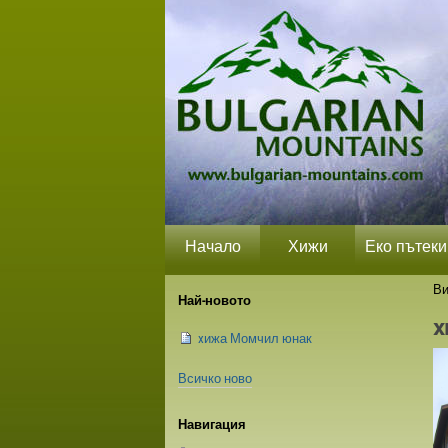
Прескачане
Лични
Секции
на
средства
съдържание.
|
Прескачане
до
навигация
Начало
Хижи
Еко пътеки
Ви
Най-новото
x
xижа Момчил юнак
Всичко ново
Навигация