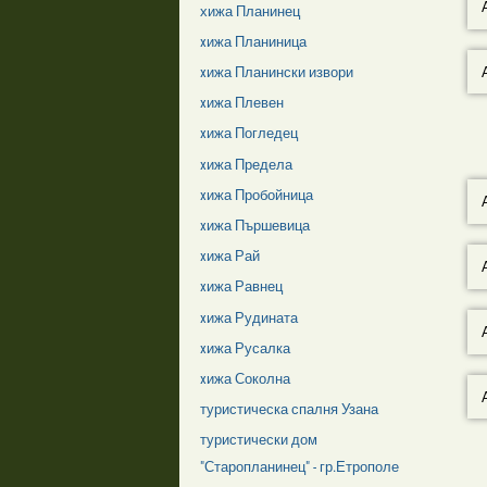
хижа Планинец
xижа Планиница
xижа Планински извори
xижа Плевен
xижа Погледец
xижа Предела
xижа Пробойница
xижа Пършевица
xижа Рай
xижа Равнец
xижа Рудината
xижа Русалка
xижа Соколна
туристическа спалня Узана
туристически дом
"Старопланинец" - гр.Етрополе