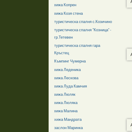
xижа Копрен
xижа Козя стена
туристическа спалня с.Козичино
туристическа спалня "Козница" -
гр.Тетевен
туристическа спалня гара
Кръстец
Къмпинг Чумерна
xижа Леденика
xижа Лескова
xижа Луда Камчия
xижа Люляк
xижа Люляка
xижа Малина
хижа Мандрата
заслон Маринка