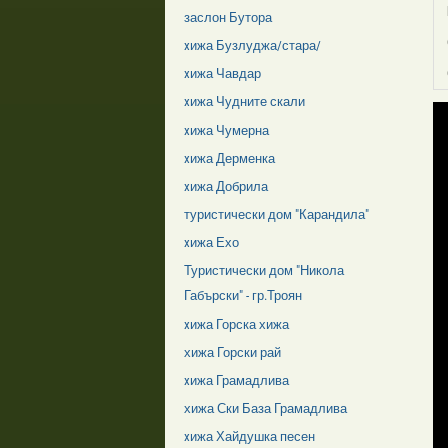
заслон Бутора
xижа Бузлуджа/стара/
xижа Чавдар
xижа Чудните скали
xижа Чумерна
xижа Дерменка
xижа Добрила
туристически дом "Карандила"
xижа Ехо
Туристически дом "Никола
Габърски" - гр.Троян
xижа Горска хижа
хижа Горски рай
xижа Грамадлива
хижа Ски База Грамадлива
xижа Хайдушка песен