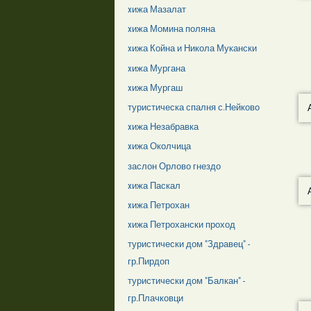
xижа Мазалат
xижа Момина поляна
xижа Койна и Никола Мукански
xижа Мургана
xижа Мургаш
туристическа спалня с.Нейково
xижа Незабравка
xижа Околчица
заслон Орлово гнездо
xижа Паскал
xижа Петрохан
xижа Петрохански проход
туристически дом "Здравец" -
гр.Пирдоп
туристически дом "Балкан" -
гр.Плачковци