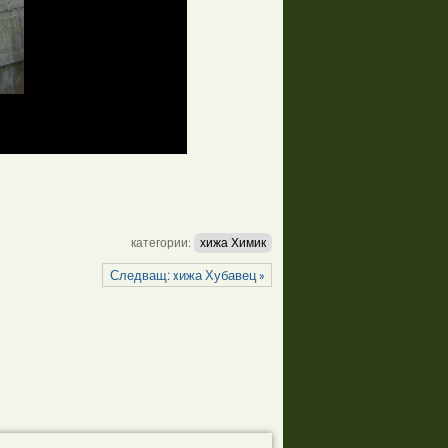
категории:
хижа Химик
Следващ: xижа Хубавец »