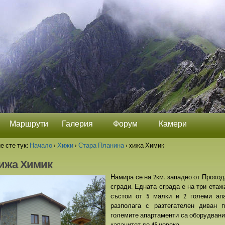
Маршрути
Галерия
Форум
Камери
е сте тук:
Начало
›
Хижи
›
Стара Планина
›
xижа Химик
ижа Химик
Намира се на 2км. западно от Проход
сгради. Едната сграда е на три етаж
състои от 5 малки и 2 големи апа
разполага с разтегателен диван 
големите апартаменти са оборудвани 
капацитет до 45 човека.