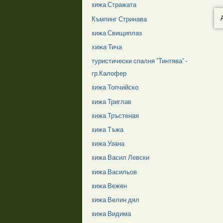
xижа Стражата
Къмпинг Стринава
xижа Свищиплаз
хижа Тича
туристически спалня "Тинтява" -
гр.Калофер
xижа Топчийско
xижа Триглав
xижа Тръстеная
xижа Тъжа
xижа Узана
xижа Васил Левски
xижа Васильов
xижа Вежен
xижа Велин дял
xижа Видима