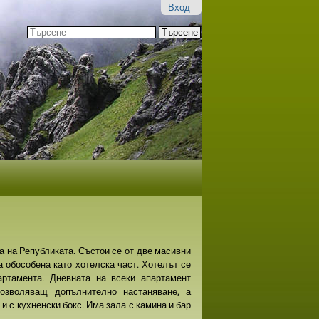
Вход
Търсене
Разширено
търсене...
а на Републиката. Състои се от две масивни
а обособена като хотелска част. Хотелът се
ртамента. Дневната на всеки апартамент
позволяващ допълнително настаняване, а
и с кухненски бокс. Има зала с камина и бар