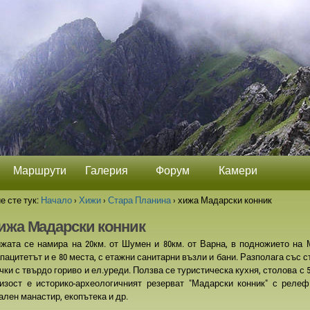
Маршрути
Галерия
Форум
Камери
е сте тук:
Начало
›
Хижи
›
Стара Планина
›
хижа Мадарски конник
ижа Мадарски конник
жата се намира на 20км. от Шумен и 80км. от Варна, в подножието на
пацитетът и е 80 места, с етажни санитарни възли и бани. Разполага със ст
чки с твърдо гориво и ел.уреди. Ползва се туристическа кухня, столова с 
изост е историко-археологичният резерват "Мадарски конник" с релеф
ален манастир, екопътека и др.