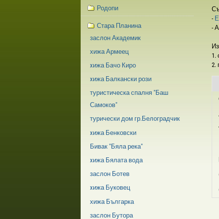
Родопи
Съ
-
Е
Стара Планина
- 
заслон Академик
Из
хижа Армеец
1.
2.
xижа Бачо Киро
xижа Балкански рози
туристическа спалня "Баш
Самоков"
турически дом гр.Белоградчик
xижа Бенковски
Бивак "Бяла река"
xижа Бялата вода
заслон Ботев
xижа Буковец
хижа Българка
заслон Бутора