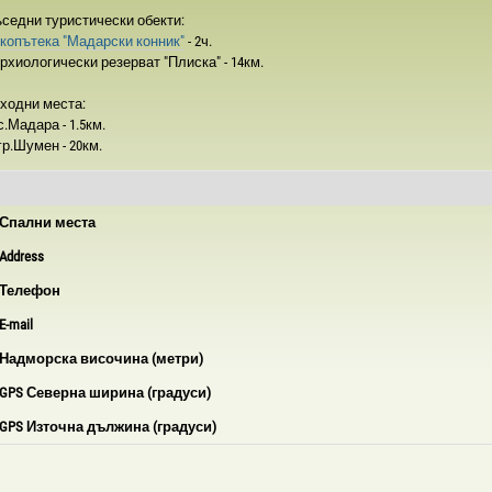
седни туристически обекти:
копътека "Мадарски конник"
- 2ч.
Архиологически резерват "Плиска" - 14км.
ходни места:
 с.Мадара - 1.5км.
 гр.Шумен - 20км.
Спални места
Address
Телефон
E-mail
Надморска височина (метри)
GPS Северна ширина (градуси)
GPS Източна дължина (градуси)