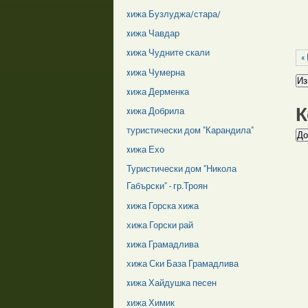
xижа Бузлуджа/стара/
xижа Чавдар
xижа Чудните скали
«
xижа Чумерна
xижа Дерменка
К
xижа Добрила
туристически дом "Карандила"
xижа Ехо
Туристически дом "Никола
Габърски" - гр.Троян
xижа Горска хижа
хижа Горски рай
xижа Грамадлива
хижа Ски База Грамадлива
xижа Хайдушка песен
xижа Химик