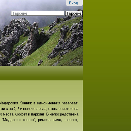
Вход
Търсене
Разширено
търсене...
 Мадарския Конник в едноименния резерват.
аи с по 2, 3 и повече легла, отоплението е на
50 места. бюфет и паркинг. В непосредствена
 "Мадарски конник", римска вила, крепост,