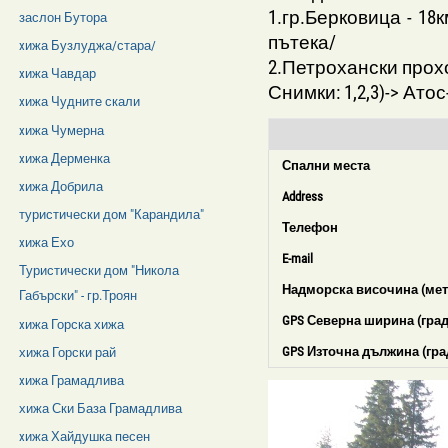
1.гр.Берковица - 1
заслон Бутора
пътека/
xижа Бузлуджа/стара/
2.Петрохански прохо
xижа Чавдар
Снимки: 1,2,3)-> Ато
xижа Чудните скали
xижа Чумерна
xижа Дерменка
Спални места
xижа Добрила
Address
туристически дом "Карандила"
Телефон
xижа Ехо
E-mail
Туристически дом "Никола
Надморска височина (мет
Габърски" - гр.Троян
GPS Северна ширина (град
xижа Горска хижа
GPS Източна дължина (гра
хижа Горски рай
xижа Грамадлива
хижа Ски База Грамадлива
xижа Хайдушка песен