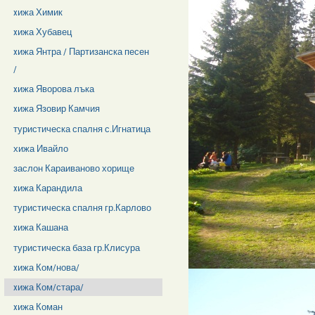
xижа Химик
xижа Хубавец
xижа Янтра / Партизанска песен
/
xижа Яворова лъка
xижа Язовир Камчия
туристическа спалня с.Игнатица
хижа Ивайло
заслон Караиваново хорище
xижа Карандила
туристическа спалня гр.Карлово
xижа Кашана
туристическа база гр.Клисура
xижа Ком/нова/
xижа Ком/стара/
xижа Коман