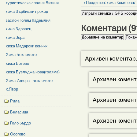
« Предишен: xижа Ком/нова/
туристическа спалня Витиня
xижа Върбишки проход
заслон Голям Кадемлия
Коментари (
9
xижа Здравец
xижа Зора
хижа Мадарски конник
Хижа Беклемето
Архивен коментар
хижа Ботево
хижа Бузлуджа нова(голяма)
Архивен комент
Хижа Извора - Беклемето
х.Явор
Архивен комент
Рила
Беласица
Архивен комент
Голо бърдо
Осогово