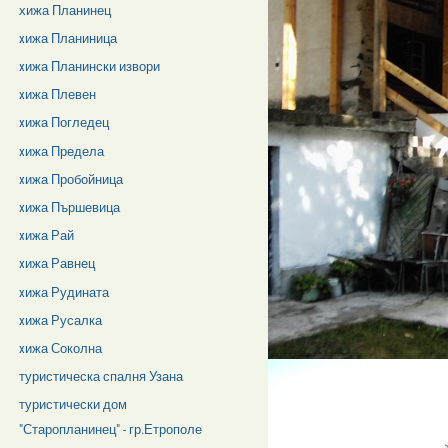
хижа Планинец
xижа Планиница
xижа Планински извори
xижа Плевен
xижа Погледец
xижа Предела
xижа Пробойница
xижа Пършевица
xижа Рай
xижа Равнец
xижа Рудината
xижа Русалка
xижа Соколна
туристическа спалня Узана
туристически дом
"Старопланинец" - гр.Етрополе