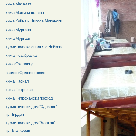
xижа Мазалат
xижа Момина поляна
xижа Койна и Никола Мукански
xижа Мургана
xижа Мургаш
туристическа спалня с.Нейково
xижа Незабравка
xижа Околчица
заслон Орлово гнездо
xижа Паскал
xижа Петрохан
xижа Петрохански проход
туристически дом "Здравец" -
гр.Пирдоп
туристически дом "Балкан" -
гр.Плачковци