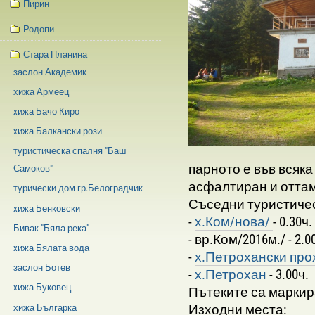
Пирин
Родопи
Стара Планина
заслон Академик
хижа Армеец
xижа Бачо Киро
xижа Балкански рози
туристическа спалня "Баш
парното е във всяка
Самоков"
асфалтиран и оттам
турически дом гр.Белоградчик
Съседни туристичес
xижа Бенковски
-
х.Ком/нова/
- 0.30ч.
Бивак "Бяла река"
- вр.Ком/2016м./ - 2.0
xижа Бялата вода
-
х.Петрохански пр
заслон Ботев
-
х.Петрохан
- 3.00ч.
xижа Буковец
Пътеките са маркир
Изходни места:
хижа Българка