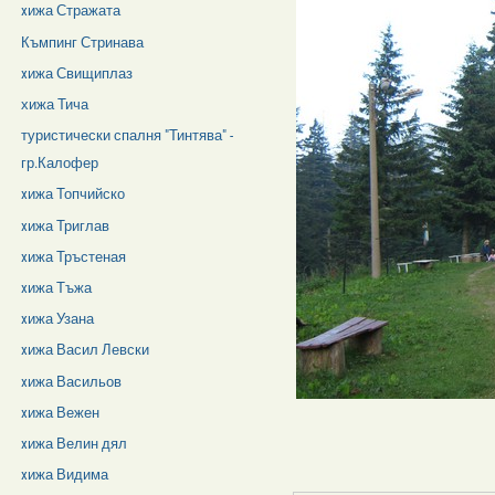
xижа Стражата
Къмпинг Стринава
xижа Свищиплаз
хижа Тича
туристически спалня "Тинтява" -
гр.Калофер
xижа Топчийско
xижа Триглав
xижа Тръстеная
xижа Тъжа
xижа Узана
xижа Васил Левски
xижа Васильов
xижа Вежен
xижа Велин дял
xижа Видима