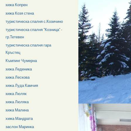
xижа Копрен
xижа Козя стена
туристическа спалня с.Козичино
туристическа спалня "Козница" -
гр.Тетевен
туристическа спалня гара
Кръстец
Къмпинг Чумерна
xижа Леденика
xижа Лескова
xижа Луда Камчия
xижа Люляк
xижа Люляка
xижа Малина
хижа Мандрата
заслон Маринка