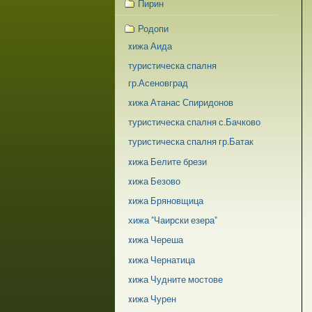
Пирин
Родопи
xижа Аида
туристическа спалня
гр.Асеновград
xижа Атанас Спиридонов
туристическа спалня с.Бачково
туристическа спалня гр.Батак
xижа Белите брези
xижа Безово
xижа Бряновщица
хижа "Чаирски езера"
xижа Череша
xижа Чернатица
xижа Чудните мостове
xижа Чурен