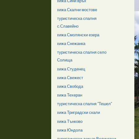
xижа Сини връх
xижа Скални мостове
туристическа спалня
с.Славейно
xижа Смолянски езера
xижа Снежанка
туристическа спалня село
Солища
xижа Студенец
xижа Свежест
xижа Свобода
xижа Техеран
туристическа спалня "Тешел"
xижа Триградски скали
xижа Тънково
xижа Юндола
туристически дом гр.Велинград