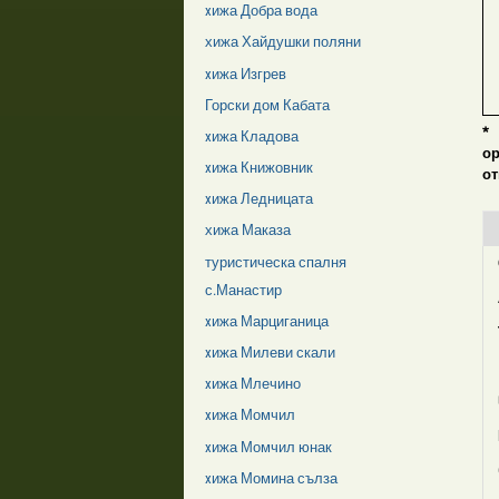
xижа Добра вода
хижа Хайдушки поляни
xижа Изгрев
Горски дом Кабата
*
xижа Кладова
о
xижа Книжовник
от
xижа Ледницата
хижа Маказа
туристическа спалня
с.Манастир
xижа Марциганица
xижа Милеви скали
xижа Млечино
xижа Момчил
xижа Момчил юнак
xижа Момина сълза