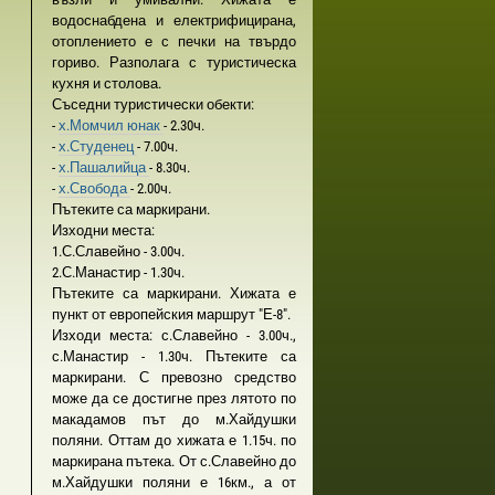
водоснабдена и електрифицирана,
отоплението е с печки на твърдо
гориво. Разполага с туристическа
кухня и столова.
Съседни туристически обекти:
-
х.Момчил юнак
- 2.30ч.
-
х.Студенец
- 7.00ч.
-
х.Пашалийца
- 8.30ч.
-
х.Свобода
- 2.00ч.
Пътеките са маркирани.
Изходни места:
1.С.Славейно - 3.00ч.
2.С.Манастир - 1.30ч.
Пътеките са маркирани. Хижата е
пункт от европейския маршрут "Е-8".
Изходи места: с.Славейно - 3.00ч.,
с.Манастир - 1.30ч. Пътеките са
маркирани. С превозно средство
може да се достигне през лятото по
макадамов път до м.Хайдушки
поляни. Оттам до хижата е 1.15ч. по
маркирана пътека. От с.Славейно до
м.Хайдушки поляни е 16км., а от