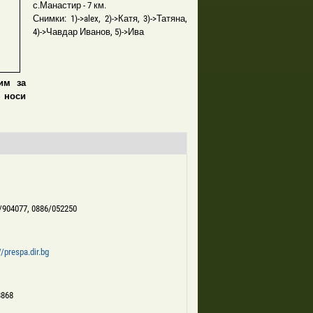
с.Манастир - 7 км.
Снимки: 1)->alex, 2)->Катя, 3)->Татяна,
4)->Чавдар Иванов, 5)->Ива
им за
 носи
/904077, 0886/052250
//prespa.dir.bg
8868