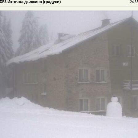
GPS Източна дължина (градуси)
24.8