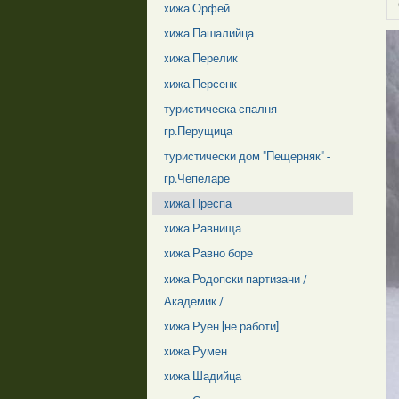
xижа Орфей
xижа Пашалийца
xижа Перелик
xижа Персенк
туристическа спалня
гр.Перущица
туристически дом "Пещерняк" -
гр.Чепеларе
xижа Преспа
xижа Равнища
xижа Равно боре
xижа Родопски партизани /
Академик /
xижа Руен [не работи]
xижа Румен
xижа Шадийца