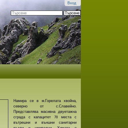
Вход
Търсене
Разширено
търсене...
Намира се в м.Горелата хвойна,
северно от с.Славейно.
Представлява масивна двуетажна
сграда с капацитет 70 места с
вътрешни и външни санитарни
възли и умивални. Хижата е