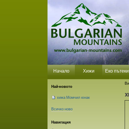
Прескачане
Лични
Секции
на
средства
съдържание.
|
Прескачане
до
навигация
Начало
Хижи
Еко пътеки
Ви
Най-новото
x
xижа Момчил юнак
Всичко ново
Навигация