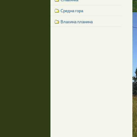
Средна гора
Влахина планина
Facebook
Like
Box