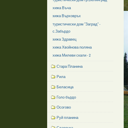
хижа Въча
xижа Върховръх
туристически дом "Заград" -
с.Забърдо
xижа Здравец
хижа Хвойнова поляна
хижа Милеви скали - 2
Стара Планина
Рила
Беласица
Голо бърдо
Осогово
Руй планина
Славянка