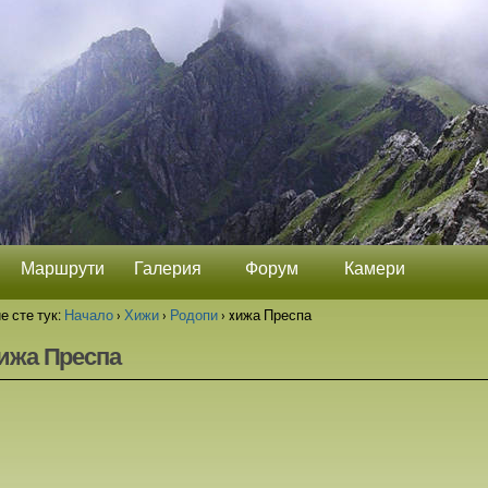
Маршрути
Галерия
Форум
Камери
е сте тук:
Начало
›
Хижи
›
Родопи
›
xижа Преспа
ижа Преспа