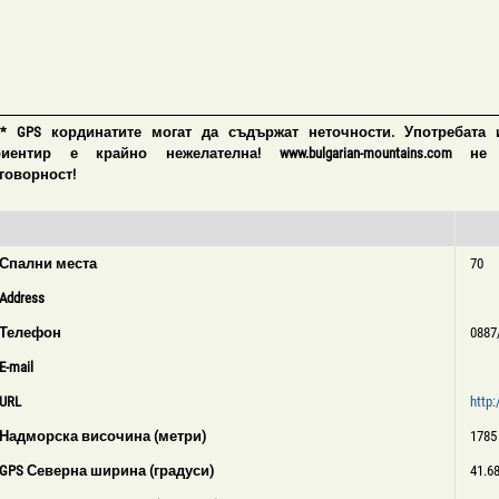
 * GPS кординатите могат да съдържат неточности. Употребата 
риентир е крайно нежелателна! www.bulgarian-mountains.com не
говорност!
Спални места
70
Address
Телефон
0887
E-mail
URL
http:
Надморска височина (метри)
1785
GPS Северна ширина (градуси)
41.6