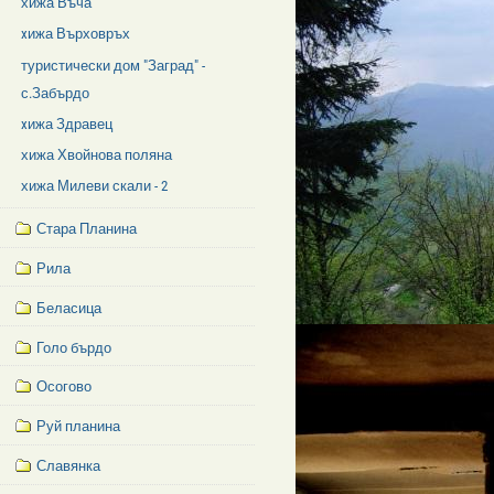
хижа Въча
xижа Върховръх
туристически дом "Заград" -
с.Забърдо
xижа Здравец
хижа Хвойнова поляна
хижа Милеви скали - 2
Стара Планина
Рила
Беласица
Голо бърдо
Осогово
Руй планина
Славянка