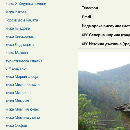
хижа Хайдушки поляни
Телефон
xижа Изгрев
E-mail
Горски дом Кабата
Надморска височина (мет
xижа Кладова
GPS Северна ширина (град
xижа Книжовник
GPS Източна дължина (гра
xижа Ледницата
хижа Маказа
туристическа спалня
с.Манастир
xижа Марциганица
xижа Милеви скали
xижа Млечино
xижа Момчил
xижа Момчил юнак
xижа Момина сълза
xижа Орфей