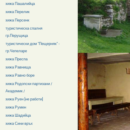
xижа Пашалийца
xижа Перелик
xижа Персенк
туристическа спалня
гр.Перущица
туристически дом "Пещерняк" -
гр.Чепеларе
xижа Преспа
xижа Равнища
xижа Равно боре
xижа Родопски партизани /
Академик /
xижа Руен [не работи]
xижа Румен
xижа Шадийца
xижа Сини връх