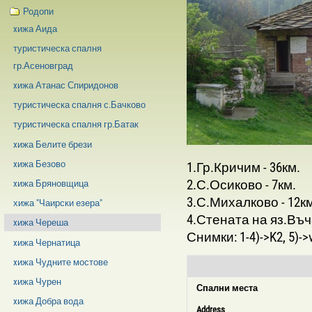
Родопи
xижа Аида
туристическа спалня
гр.Асеновград
xижа Атанас Спиридонов
туристическа спалня с.Бачково
туристическа спалня гр.Батак
xижа Белите брези
xижа Безово
1.Гр.Кричим - 36км.
2.С.Осиково - 7км.
xижа Бряновщица
3.С.Михалково - 12к
хижа "Чаирски езера"
4.Стената на яз.Въча
xижа Череша
Снимки: 1-4)->K2, 5)->
xижа Чернатица
xижа Чудните мостове
xижа Чурен
Спални места
xижа Добра вода
Address