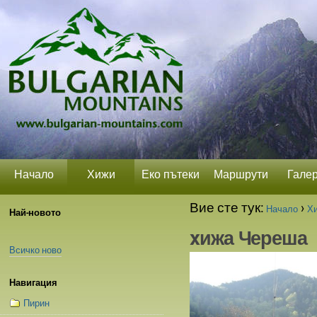
Прескачане
Лични
Секции
на
средства
съдържание.
|
Прескачане
до
навигация
Начало
Хижи
Еко пътеки
Маршрути
Гале
Вие сте тук:
›
Начало
Х
Най-новото
xижа Череша
Всичко ново
Навигация
Пирин