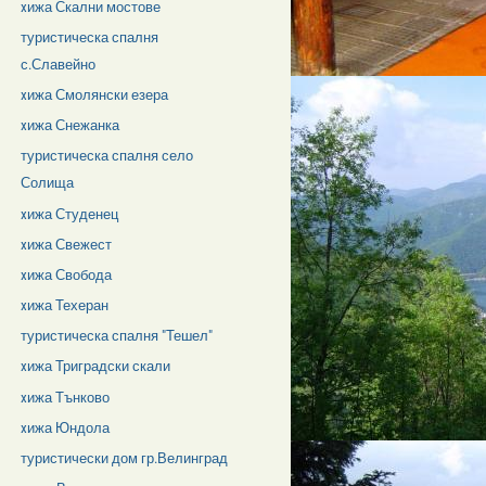
xижа Скални мостове
туристическа спалня
с.Славейно
xижа Смолянски езера
xижа Снежанка
туристическа спалня село
Солища
xижа Студенец
xижа Свежест
xижа Свобода
xижа Техеран
туристическа спалня "Тешел"
xижа Триградски скали
xижа Тънково
xижа Юндола
туристически дом гр.Велинград