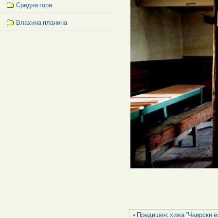
Средна гора
Влахина планина
Facebook
Like
Box
« Предишен: хижа "Чаирски е