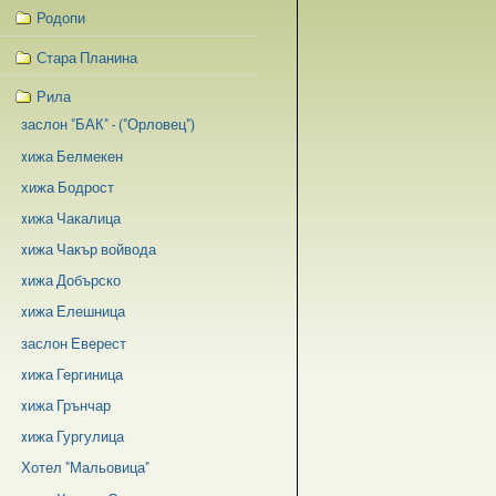
Родопи
Стара Планина
Рила
заслон "БАК" - ("Орловец")
xижа Белмекен
хижа Бодрост
xижа Чакалица
xижа Чакър войвода
xижа Добърско
xижа Елешница
заслон Еверест
xижа Гергиница
xижа Грънчар
xижа Гургулица
Хотел "Мальовица"