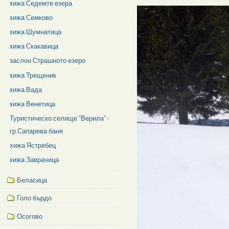
xижа Седемте езера
xижа Семково
xижа Шумнатица
xижа Скакавица
заслон Страшното езеро
xижа Трещеник
xижа Вада
xижа Венетица
Туристическо селище "Верила" -
гр.Сапарева баня
хижа Ястребец
xижа Заврачица
Беласица
Голо бърдо
Осогово