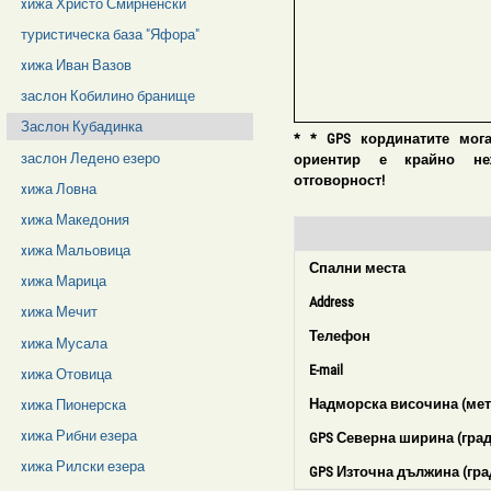
xижа Христо Смирненски
туристическа база "Яфора"
xижа Иван Вазов
заслон Кобилино бранище
Заслон Кубадинка
* * GPS кординатите мог
заслон Ледено езеро
ориентир е крайно нежел
отговорност!
xижа Ловна
xижа Македония
xижа Мальовица
Спални места
xижа Марица
Address
xижа Мечит
Телефон
xижа Мусала
E-mail
xижа Отовица
Надморска височина (мет
xижа Пионерска
xижа Рибни езера
GPS Северна ширина (град
xижа Рилски езера
GPS Източна дължина (гра