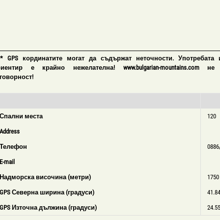
 * GPS кординатите могат да съдържат неточности. Употребата 
риентир е крайно нежелателна! www.bulgarian-mountains.com не
говорност!
Спални места
120
Address
Телефон
0886
E-mail
Надморска височина (метри)
1750
GPS Северна ширина (градуси)
41.8
GPS Източна дължина (градуси)
24.5