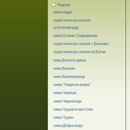
Родопи
xижа Аида
туристическа спалня
гр.Асеновград
xижа Атанас Спиридонов
туристическа спалня с.Бачково
туристическа спалня гр.Батак
xижа Белите брези
xижа Безово
xижа Бряновщица
хижа "Чаирски езера"
xижа Череша
xижа Чернатица
xижа Чудните мостове
xижа Чурен
xижа Добра вода