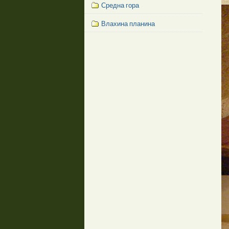
Средна гора
Влахина планина
Facebook
Like
Box