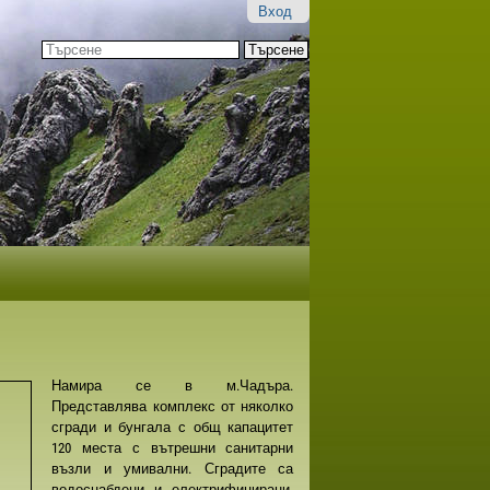
Вход
Търсене
Разширено
търсене...
Намира се в м.Чадъра.
Представлява комплекс от няколко
сгради и бунгала с общ капацитет
120 места с вътрешни санитарни
възли и умивални. Сградите са
водоснабдени и електрифицирани,