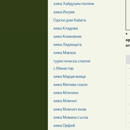
хижа Хайдушки поляни
xижа Изгрев
Горски дом Кабата
xижа Кладова
*
xижа Книжовник
о
xижа Ледницата
от
хижа Маказа
туристическа спалня
с.Манастир
xижа Марциганица
xижа Милеви скали
xижа Млечино
xижа Момчил
xижа Момчил юнак
xижа Момина сълза
xижа Орфей