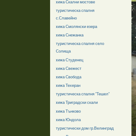
xижа Скални мостове
туристическа спалня
с.Славейно
xижа Смолянски езера
xижа Снежанка
туристическа спалня село
Солища
xижа Студенец
xижа Свежест
xижа Свобода
xижа Техеран
туристическа спалня "Тешел"
xижа Триградски скали
xижа Тънково
xижа Юндола
туристически дом гр.Велинград