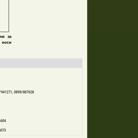
им за
 носи
/941271, 0899/887628
4604
5073