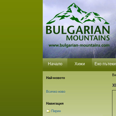
Прескачане
Лични
Секции
на
средства
съдържание.
|
Прескачане
до
навигация
Начало
Хижи
Еко пътеки
Ви
Най-новото
x
Всичко ново
Навигация
Пирин