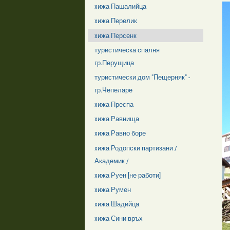
xижа Пашалийца
xижа Перелик
xижа Персенк
туристическа спалня
гр.Перущица
туристически дом "Пещерняк" -
гр.Чепеларе
xижа Преспа
xижа Равнища
xижа Равно боре
xижа Родопски партизани /
Академик /
xижа Руен [не работи]
xижа Румен
xижа Шадийца
xижа Сини връх