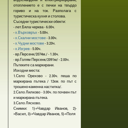
отоплението е с печки на твърдо
гориво и на ток. Разпoлага с
туристическа кухня и столова.
Съседни туристически обекти:
- лет.Бяла черква - 6.00ч.
-
х.Върховръх
- 5.00ч.
-
х.Скални мостове
- 3.00ч.
-
х.Чудни мостове
- 3.20ч.
-
х.Изгрев
- 5.00ч.
- вр.Персенк/2074м./ - 1.30ч.
- вр.Голям Персенк/2091м/ - 2.00ч.
Пътеките са маркирани.
Изходни места:
1.Село Орехово - 2.30ч. пеша по
маркирана пътека / 12км. по път с
трошено-каменна настилка/.
2.Село Лилково - 3.00ч. по почвен път
и маркирана пътека.
3.Село Лясково.
Снимки: 1)->Чавдар Иванов, 2)-
>Васил, 3)->Чавдар Иванов, 5)->Поля