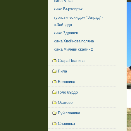
хижа Въча
xижа Върховръх
туристически дом "Заград" -
с.Забърдо
xижа Здравец
хижа Хвойнова поляна
хижа Милеви скали - 2
Стара Планина
Рила
Беласица
Голо бърдо
Осогово
Руй планина
Славянка