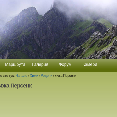
Маршрути
Галерия
Форум
Камери
е сте тук:
Начало
›
Хижи
›
Родопи
›
xижа Персенк
ижа Персенк