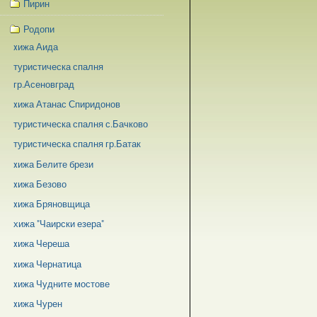
Пирин
Родопи
xижа Аида
туристическа спалня
гр.Асеновград
xижа Атанас Спиридонов
туристическа спалня с.Бачково
туристическа спалня гр.Батак
xижа Белите брези
xижа Безово
xижа Бряновщица
хижа "Чаирски езера"
xижа Череша
xижа Чернатица
xижа Чудните мостове
xижа Чурен