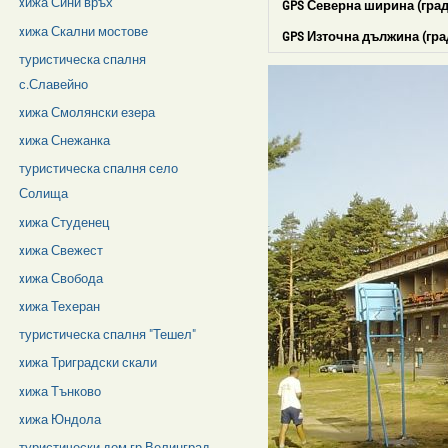
xижа Сини връх
GPS Северна ширина (град
xижа Скални мостове
GPS Източна дължина (гра
туристическа спалня
с.Славейно
xижа Смолянски езера
xижа Снежанка
туристическа спалня село
Солища
xижа Студенец
xижа Свежест
xижа Свобода
xижа Техеран
туристическа спалня "Тешел"
xижа Триградски скали
xижа Тънково
xижа Юндола
туристически дом гр.Велинград