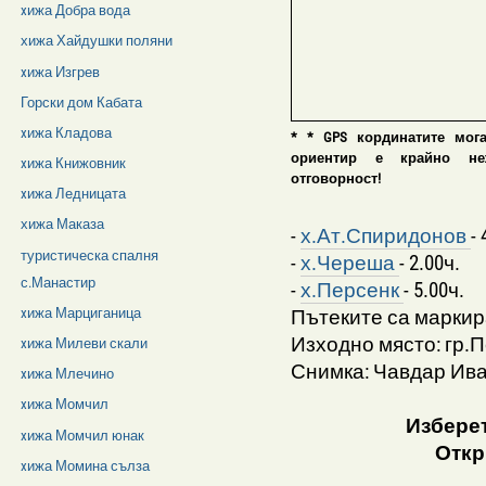
xижа Добра вода
хижа Хайдушки поляни
xижа Изгрев
Горски дом Кабата
xижа Кладова
* * GPS кординатите мог
ориентир е крайно нежел
xижа Книжовник
отговорност!
xижа Ледницата
хижа Маказа
-
х.Ат.Спиридонов
-
туристическа спалня
-
х.Череша
- 2.00ч.
с.Манастир
-
х.Персенк
- 5.00ч.
Пътеките са маркир
xижа Марциганица
Изходно място: гр.П
xижа Милеви скали
Снимка: Чавдар Ив
xижа Млечино
xижа Момчил
Изберет
xижа Момчил юнак
Откр
xижа Момина сълза