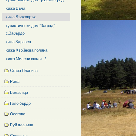
хижа Въча
xижа Върховръх
туристически дом "Заград" -
с.Забърдо
xижа Здравец
хижа Хвойнова поляна
хижа Милеви скали - 2
Стара Планина
Рила
Беласица
Голо бърдо
Осогово
Руй планина
Славянка