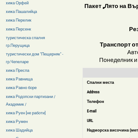
xижа Орфей
Пакет „Лято на Вър
xижа Пашалийца
xижа Перелик
Ре
xижа Персенк
туристическа спалня
Транспорт о
гр.Перущица
Авт
туристически дом "Пещерняк" -
Понеделник и пе
гр.Чепеларе
xижа Преспа
xижа Равнища
Спални места
xижа Равно боре
Address
xижа Родопски партизани /
Телефон
Академик /
E-mail
xижа Руен [не работи]
URL
xижа Румен
Надморска височина (мет
xижа Шадийца