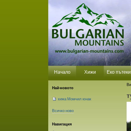
Прескачане
Лични
Секции
на
средства
съдържание.
|
Прескачане
до
навигация
Начало
Хижи
Еко пътеки
Ви
Най-новото
т
xижа Момчил юнак
Всичко ново
Навигация