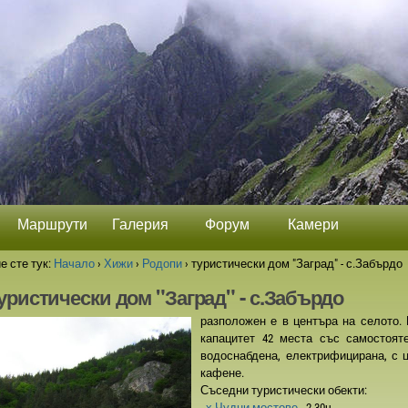
Маршрути
Галерия
Форум
Камери
е сте тук:
Начало
›
Хижи
›
Родопи
›
туристически дом "Заград" - с.Забърдо
уристически дом "Заград" - с.Забърдо
разположен е в центъра на селото.
капацитет 42 места със самостоят
водоснабдена, електрифицирана, с 
кафене.
Съседни туристически обекти:
-
х.Чудни мостове
- 2.30ч.