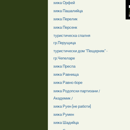
xижа Орфей
xижа Пашалийца
xижа Перелик
xижа Персенк
туристическа спалня
гр.Перущица
туристически дом "Пещерняк" -
гр.Чепеларе
xижа Преспа
xижа Равнища
xижа Равно боре
xижа Родопски партизани /
Академик /
xижа Руен [не работи]
xижа Румен
xижа Шадийца