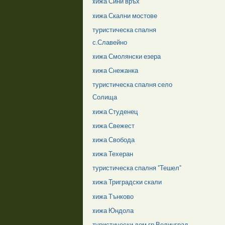
xижа Сини връх
xижа Скални мостове
туристическа спалня
с.Славейно
xижа Смолянски езера
xижа Снежанка
туристическа спалня село
Солища
xижа Студенец
xижа Свежест
xижа Свобода
xижа Техеран
туристическа спалня "Тешел"
xижа Триградски скали
xижа Тънково
xижа Юндола
туристически дом гр.Велинград