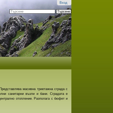
Вход
Търсене
Разширено
търсене...
 Представлява масивна триетажна сграда с
елни санитарни възли и бани. Сградата е
централно отопление. Разполага с бюфет и