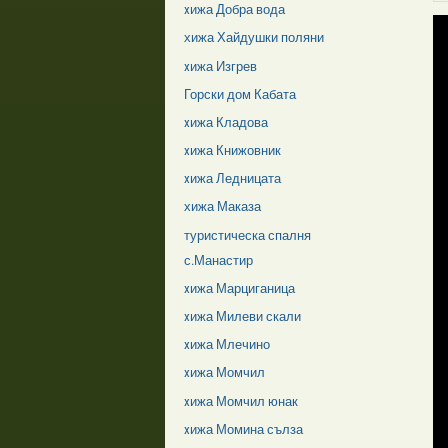
xижа Добра вода
хижа Хайдушки поляни
xижа Изгрев
Горски дом Кабата
xижа Кладова
xижа Книжовник
xижа Ледницата
хижа Маказа
туристическа спалня
с.Манастир
xижа Марциганица
xижа Милеви скали
xижа Млечино
xижа Момчил
xижа Момчил юнак
xижа Момина сълза