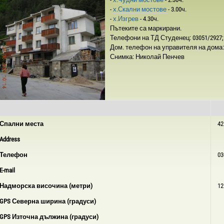
-
х.Скални мостове
- 3.00ч.
-
х.Изгрев
- 4.30ч.
Пътеките са маркирани.
Телефони на ТД Студенец: 03051/2927; 
Дом. телефон на управителя на дома: 
Снимка: Николай Пенчев
Спални места
42
Address
Телефон
03
E-mail
Надморска височина (метри)
12
GPS Северна ширина (градуси)
GPS Източна дължина (градуси)