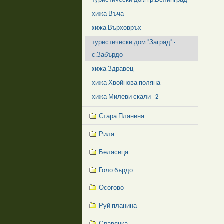
хижа Въча
xижа Върховръх
туристически дом "Заград" -
с.Забърдо
xижа Здравец
хижа Хвойнова поляна
хижа Милеви скали - 2
Стара Планина
Рила
Беласица
Голо бърдо
Осогово
Руй планина
Славянка