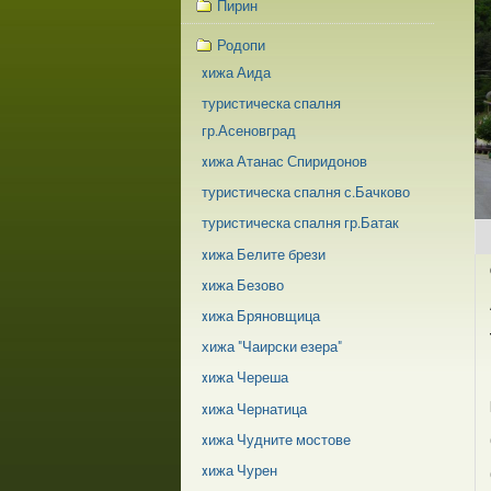
Пирин
Родопи
xижа Аида
туристическа спалня
гр.Асеновград
xижа Атанас Спиридонов
туристическа спалня с.Бачково
туристическа спалня гр.Батак
xижа Белите брези
xижа Безово
xижа Бряновщица
хижа "Чаирски езера"
xижа Череша
xижа Чернатица
xижа Чудните мостове
xижа Чурен