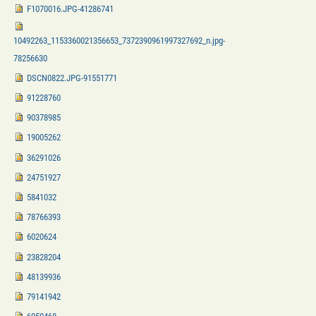
F1070016.JPG-41286741
10492263_1153360021356653_7372390961997327692_n.jpg-
78256630
DSCN0822.JPG-91551771
91228760
90378985
19005262
36291026
24751927
5841032
78766393
6020624
23828204
48139936
79141942