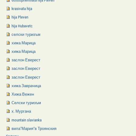
Gostopriemnata hija Pleven
krasivata hija
hija Pleven
hija Hubavetc
селски туризъм
хижа Марица
хижа Марица
заслон Еверест
заслон Еверест
заслон Еверест
хижа Заврачица
Хижа Вежен
Селски туризъм
х. Мургана
mountain slavianka
вила"Мария"в Троянския