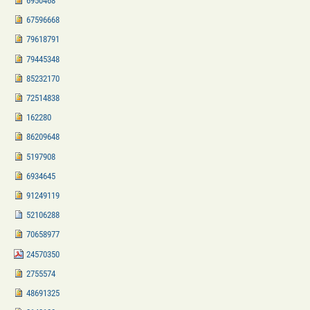
6950468
67596668
79618791
79445348
85232170
72514838
162280
86209648
5197908
6934645
91249119
52106288
70658977
24570350
2755574
48691325