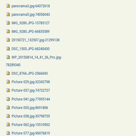
panorama3.jpg-64372618
panorama5.jpg-74056043
IMG_9280.JPG-15785127
IMG_9280.JPG-66835389
20150721_132507.jpg-21299138
DSC_1503.JPG-68240430
WP_20150814_14_41_36_Pro.jpg-
78289340
DSC_8766.JPG-2566043
Picture 029.jpg-32342798
Picture 037.jpg-74722727
Picture 041.jpg-77095144
Picture 053.jpg-8691806
Picture 058.jpg-39798755
Picture 062.jpg-15510902
Picture 077.jpg-90076819