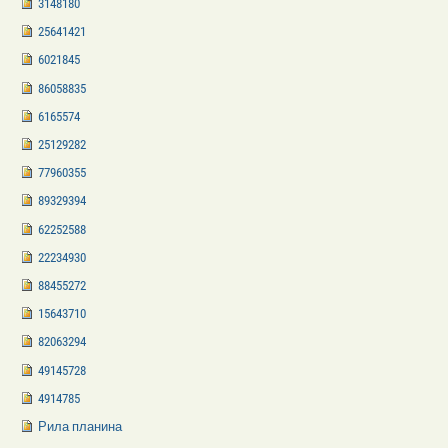
3148180
25641421
6021845
86058835
6165574
25129282
77960355
89329394
62252588
22234930
88455272
15643710
82063294
49145728
4914785
Рила планина