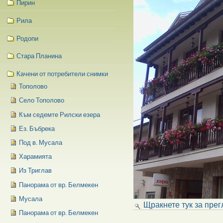
Пирин
Рила
Родопи
Стара Планина
Качени от потребители снимки
Тополово
Село Тополово
Към седемте Рилски езера
Ез. Бъбрека
Под в. Мусала
Харамията
Из Триглав
Панорама от вр. Белмекен
Мусала
Щракнете тук за прег
Панорама от вр. Белмекен