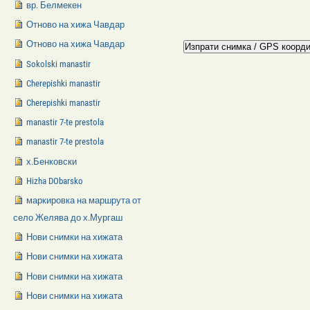
вр. Белмекен
Отново на хижа Чавдар
Отново на хижа Чавдар
Sokolski manastir
Cherepishki manastir
Cherepishki manastir
manastir 7-te prestola
manastir 7-te prestola
х.Бенковски
Hizha DObarsko
маркировка на маршрута от
село Желява до х.Мургаш
Нови снимки на хижата
Нови снимки на хижата
Нови снимки на хижата
Нови снимки на хижата