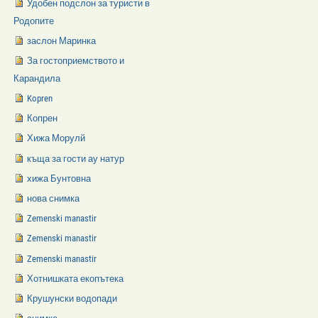
Удобен подслон за туристи в
Родопите
заслон Маринка
За гостоприемството и
Карандила
Kopren
Копрен
Хижа Морулй
къща за гости ау натур
хижа Бунтовна
нова снимка
Zemenski manastir
Zemenski manastir
Zemenski manastir
Хотнишката екопътека
Крушунски водопади