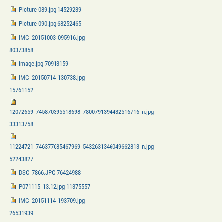
Picture 089.jpg-14529239
Picture 090.jpg-68252465
IMG_20151003_095916.jpg-
80373858
image.jpg-70913159
IMG_20150714_130738.jpg-
15761152
12072659_745870395518698_7800791394432516716_n.jpg-
33313758
11224721_746377685467969_5432631346049662813_n.jpg-
52243827
DSC_7866.JPG-76424988
P071115_13.12.jpg-11375557
IMG_20151114_193709.jpg-
26531939