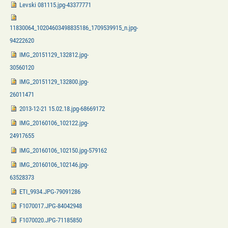
Levski 081115.jpg-43377771
11830064_10204603498835186_1709539915_n.jpg-
94222620
IMG_20151129_132812.jpg-
30560120
IMG_20151129_132800.jpg-
26011471
2013-12-21 15.02.18.jpg-68669172
IMG_20160106_102122.jpg-
24917655
IMG_20160106_102150.jpg-579162
IMG_20160106_102146.jpg-
63528373
ETI_9934.JPG-79091286
F1070017.JPG-84042948
F1070020.JPG-71185850