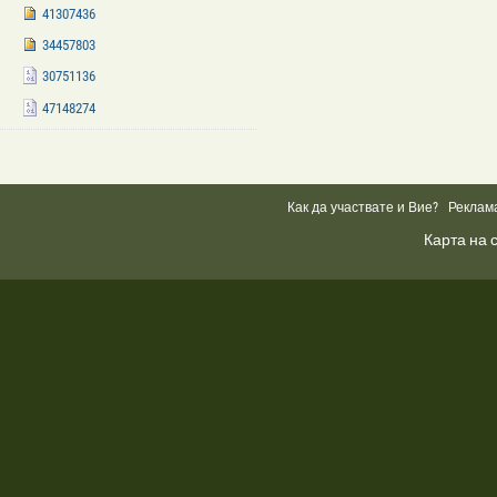
41307436
34457803
30751136
47148274
Facebook
Like
Box
Как да участвате и Вие?
Реклам
Карта на 