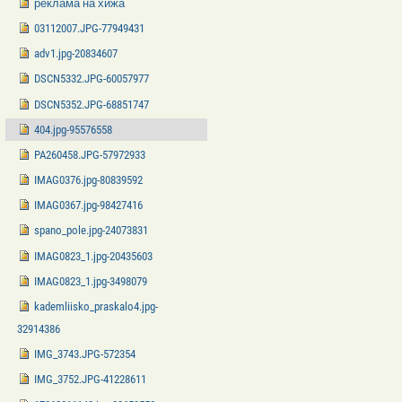
реклама на хижа
03112007.JPG-77949431
adv1.jpg-20834607
DSCN5332.JPG-60057977
DSCN5352.JPG-68851747
404.jpg-95576558
PA260458.JPG-57972933
IMAG0376.jpg-80839592
IMAG0367.jpg-98427416
spano_pole.jpg-24073831
IMAG0823_1.jpg-20435603
IMAG0823_1.jpg-3498079
kademliisko_praskalo4.jpg-
32914386
IMG_3743.JPG-572354
IMG_3752.JPG-41228611