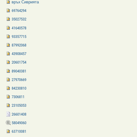
връх Сиврията
69764294
35027532
41640578
93357715
87992068
43908457
20601754
89040381
27970669
84230810
7306811
23105053
26601408
58049060
63710081