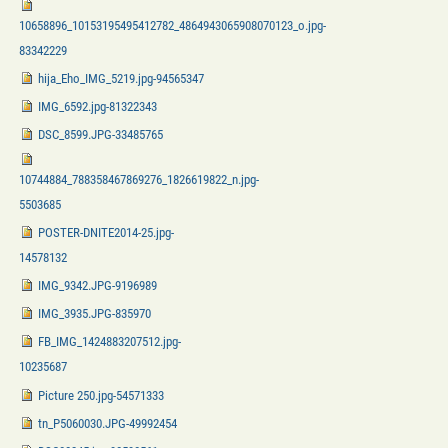
10658896_10153195495412782_4864943065908070123_o.jpg-
83342229
hija_Eho_IMG_5219.jpg-94565347
IMG_6592.jpg-81322343
DSC_8599.JPG-33485765
10744884_788358467869276_1826619822_n.jpg-
5503685
POSTER-DNITE2014-25.jpg-
14578132
IMG_9342.JPG-9196989
IMG_3935.JPG-835970
FB_IMG_1424883207512.jpg-
10235687
Picture 250.jpg-54571333
tn_P5060030.JPG-49992454