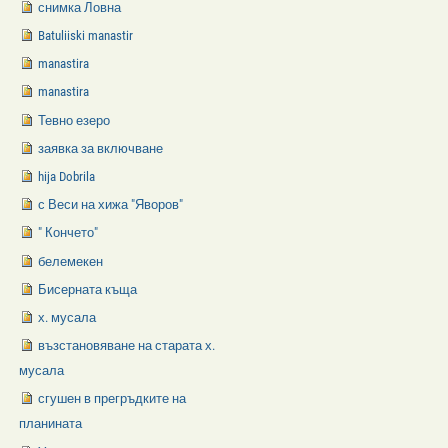
снимка Ловна
Batuliiski manastir
manastira
manastira
Тевно езеро
заявка за включване
hija Dobrila
с Веси на хижа "Яворов"
" Кончето"
белемекен
Бисерната къща
х. мусала
възстановяване на старата х.
мусала
сгушен в прегръдките на
планината