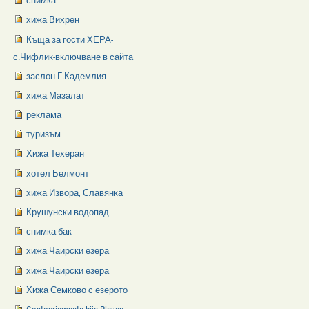
снимка
хижа Вихрен
Къща за гости ХЕРА-
с.Чифлик-включване в сайта
заслон Г.Кадемлия
хижа Мазалат
реклама
туризъм
Хижа Техеран
хотел Белмонт
хижа Извора, Славянка
Крушунски водопад
снимка бак
хижа Чаирски езера
хижа Чаирски езера
Хижа Семково с езерото