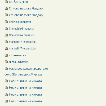
вр. Белмекен
Отново на хижа Чавдар
Отново на хижа Чавдар
Sokolski manastir
Cherepishki manastir
Cherepishki manastir
manastir 7-te prestola
manastir 7-te prestola
х.Бенковски
Hizha DObarsko
маркировка на маршрута от
село Желява до х.Мургаш
Нови снимки на хижата
Нови снимки на хижата
Нови снимки на хижата
Нови снимки на хижата