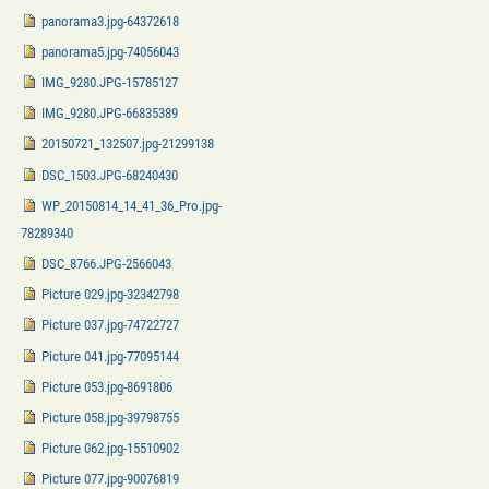
panorama3.jpg-64372618
panorama5.jpg-74056043
IMG_9280.JPG-15785127
IMG_9280.JPG-66835389
20150721_132507.jpg-21299138
DSC_1503.JPG-68240430
WP_20150814_14_41_36_Pro.jpg-
78289340
DSC_8766.JPG-2566043
Picture 029.jpg-32342798
Picture 037.jpg-74722727
Picture 041.jpg-77095144
Picture 053.jpg-8691806
Picture 058.jpg-39798755
Picture 062.jpg-15510902
Picture 077.jpg-90076819