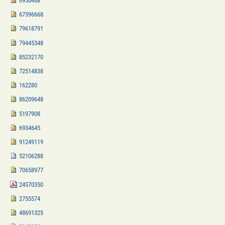
6950468
67596668
79618791
79445348
85232170
72514838
162280
86209648
5197908
6934645
91249119
52106288
70658977
24570350
2755574
48691325