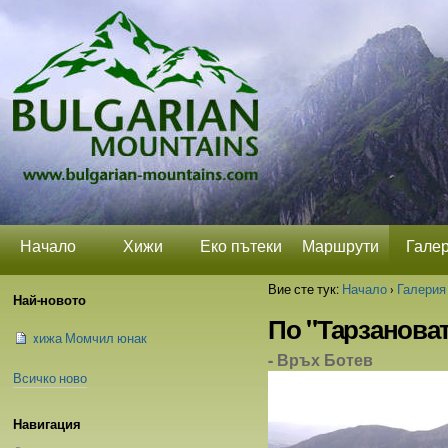
Прескачане
Лични
Секции
на
средства
съдържание.
|
Прескачане
до
навигация
Начало
Хижи
Еко пътеки
Маршрути
Гале
Вие сте тук:
Начало
›
Галерия
Най-новото
По "Тарзановат
xижа Момчил юнак
- Връх Ботев
Всичко ново
Навигация