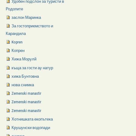
Удобен подслон за туристи в
Родопите
заслон Маринка
За гостоприемството и
Карандила
Kopren
Копрен
Хижа Морулй
къща за гости ау натур
хижа Бунтовна
нова снимка
Zemenski manastir
Zemenski manastir
Zemenski manastir
Хотнишката екопътека
Крушунски водопади