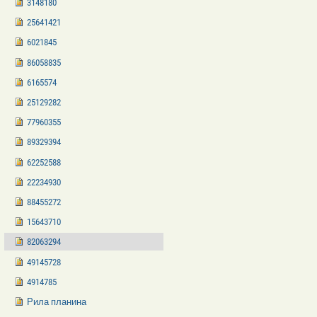
3148180
25641421
6021845
86058835
6165574
25129282
77960355
89329394
62252588
22234930
88455272
15643710
82063294
49145728
4914785
Рила планина