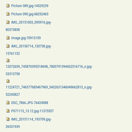
Picture 089.jpg-14529239
Picture 090.jpg-68252465
IMG_20151003_095916.jpg-
80373858
image.jpg-70913159
IMG_20150714_130738.jpg-
15761152
12072659_745870395518698_7800791394432516716_n.jpg-
33313758
11224721_746377685467969_5432631346049662813_n.jpg-
52243827
DSC_7866.JPG-76424988
P071115_13.12.jpg-11375557
IMG_20151114_193709.jpg-
26531939