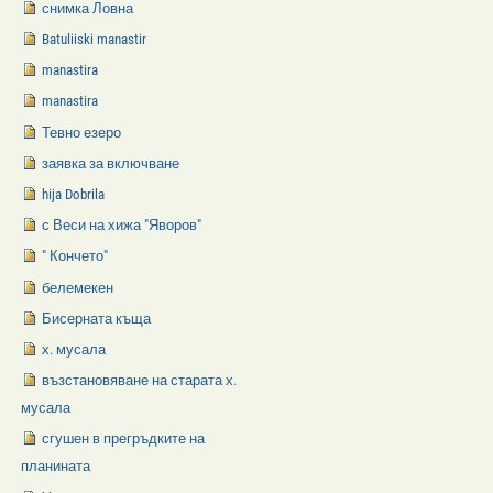
снимка Ловна
Batuliiski manastir
manastira
manastira
Тевно езеро
заявка за включване
hija Dobrila
с Веси на хижа "Яворов"
" Кончето"
белемекен
Бисерната къща
х. мусала
възстановяване на старата х.
мусала
сгушен в прегръдките на
планината