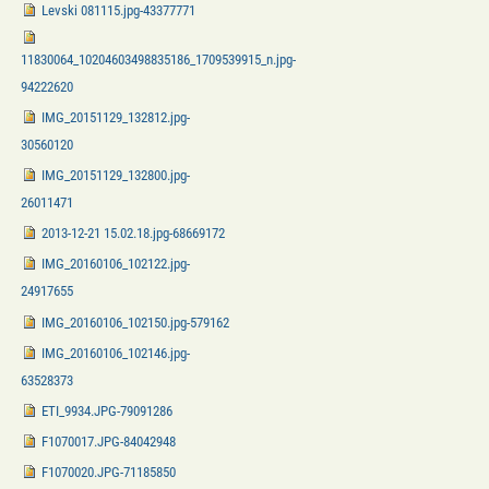
Levski 081115.jpg-43377771
11830064_10204603498835186_1709539915_n.jpg-
94222620
IMG_20151129_132812.jpg-
30560120
IMG_20151129_132800.jpg-
26011471
2013-12-21 15.02.18.jpg-68669172
IMG_20160106_102122.jpg-
24917655
IMG_20160106_102150.jpg-579162
IMG_20160106_102146.jpg-
63528373
ETI_9934.JPG-79091286
F1070017.JPG-84042948
F1070020.JPG-71185850