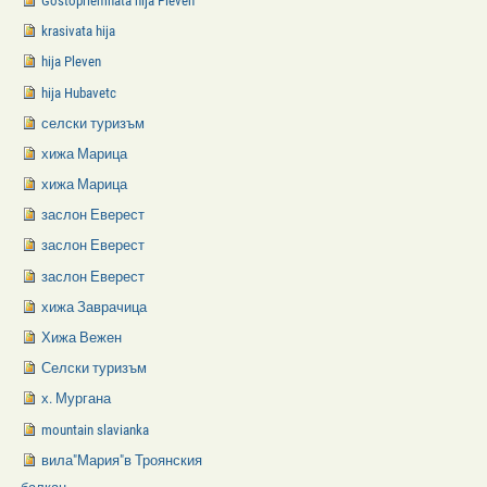
Gostopriemnata hija Pleven
krasivata hija
hija Pleven
hija Hubavetc
селски туризъм
хижа Марица
хижа Марица
заслон Еверест
заслон Еверест
заслон Еверест
хижа Заврачица
Хижа Вежен
Селски туризъм
х. Мургана
mountain slavianka
вила"Мария"в Троянския