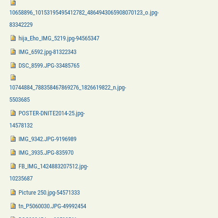
10658896_10153195495412782_4864943065908070123_o.jpg-
83342229
hija_Eho_IMG_5219.jpg-94565347
IMG_6592.jpg-81322343
DSC_8599.JPG-33485765
10744884_788358467869276_1826619822_n.jpg-
5503685
POSTER-DNITE2014-25.jpg-
14578132
IMG_9342.JPG-9196989
IMG_3935.JPG-835970
FB_IMG_1424883207512.jpg-
10235687
Picture 250.jpg-54571333
tn_P5060030.JPG-49992454