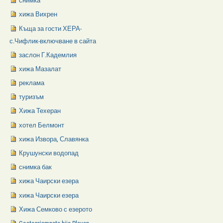
снимка
хижа Вихрен
Къща за гости ХЕРА-
с.Чифлик-включване в сайта
заслон Г.Кадемлия
хижа Мазалат
реклама
туризъм
Хижа Техеран
хотел Белмонт
хижа Извора, Славянка
Крушунски водопад
снимка бак
хижа Чаирски езера
хижа Чаирски езера
Хижа Семково с езерото