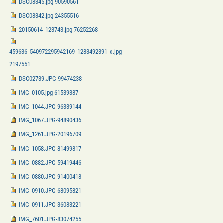
DSC08345.jpg-90590561
DSC08342.jpg-24355516
20150614_123743.jpg-76252268
459636_540972295942169_1283492391_o.jpg-
2197551
DSC02739.JPG-99474238
IMG_0105.jpg-61539387
IMG_1044.JPG-96339144
IMG_1067.JPG-94890436
IMG_1261.JPG-20196709
IMG_1058.JPG-81499817
IMG_0882.JPG-59419446
IMG_0880.JPG-91400418
IMG_0910.JPG-68095821
IMG_0911.JPG-36083221
IMG_7601.JPG-83074255