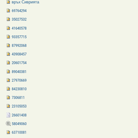
връх Сиврията
69764294
35027532
41640578
93357715
87992068
43908457
20601754
89040381
27970669
84230810
7306811
23105053
26601408
58049060
63710081