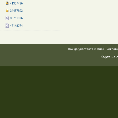
41307436
34457803
30751136
47148274
Facebook
Like
Box
Как да участвате и Вие?
Реклам
Карта на 