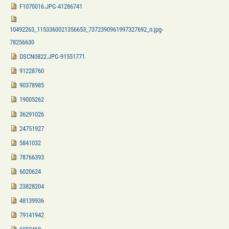
F1070016.JPG-41286741
10492263_1153360021356653_7372390961997327692_n.jpg-
78256630
DSCN0822.JPG-91551771
91228760
90378985
19005262
36291026
24751927
5841032
78766393
6020624
23828204
48139936
79141942