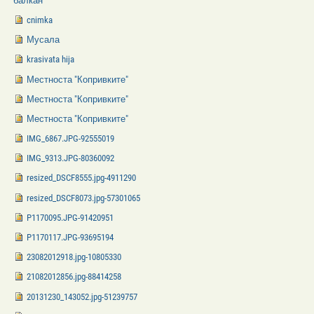
балкан
cnimka
Мусала
krasivata hija
Местноста "Копривките"
Местноста "Копривките"
Местноста "Копривките"
IMG_6867.JPG-92555019
IMG_9313.JPG-80360092
resized_DSCF8555.jpg-4911290
resized_DSCF8073.jpg-57301065
P1170095.JPG-91420951
P1170117.JPG-93695194
23082012918.jpg-10805330
21082012856.jpg-88414258
20131230_143052.jpg-51239757