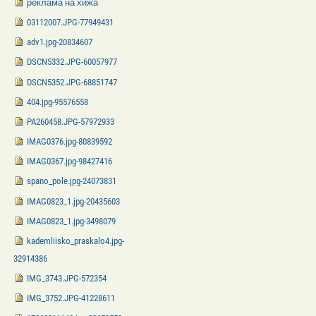
реклама на хижа
03112007.JPG-77949431
adv1.jpg-20834607
DSCN5332.JPG-60057977
DSCN5352.JPG-68851747
404.jpg-95576558
PA260458.JPG-57972933
IMAG0376.jpg-80839592
IMAG0367.jpg-98427416
spano_pole.jpg-24073831
IMAG0823_1.jpg-20435603
IMAG0823_1.jpg-3498079
kademliisko_praskalo4.jpg-
32914386
IMG_3743.JPG-572354
IMG_3752.JPG-41228611