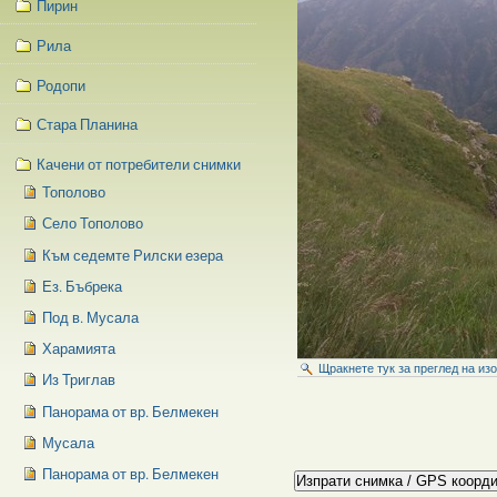
Пирин
Рила
Родопи
Стара Планина
Качени от потребители снимки
Тополово
Село Тополово
Към седемте Рилски езера
Ез. Бъбрека
Под в. Мусала
Харамията
Щракнете тук за преглед на из
Из Триглав
Панорама от вр. Белмекен
Мусала
Панорама от вр. Белмекен