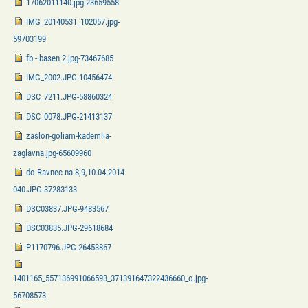
17062011140.jpg-23659558
IMG_20140531_102057.jpg-
59703199
fb - basen 2.jpg-73467685
IMG_2002.JPG-10456474
DSC_7211.JPG-58860324
DSC_0078.JPG-21413137
zaslon-goliam-kademlia-
zaglavna.jpg-65609960
do Ravnec na 8,9,10.04.2014
040.JPG-37283133
DSC03837.JPG-9483567
DSC03835.JPG-29618684
P1170796.JPG-26453867
1401165_557136991066593_371391647322436660_o.jpg-
56708573