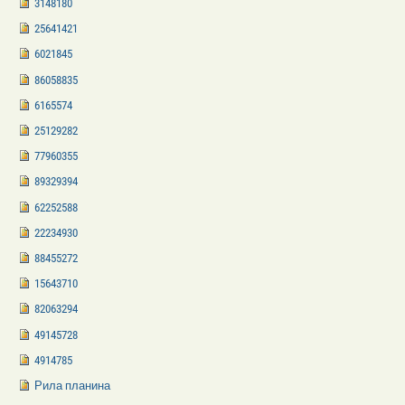
3148180
25641421
6021845
86058835
6165574
25129282
77960355
89329394
62252588
22234930
88455272
15643710
82063294
49145728
4914785
Рила планина