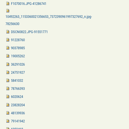
F1070016.JPG-41286741
10492263_1153360021356653_7372390961997327692_n.jpg-
78256630
DSCN0822.JPG-91551771
91228760
90378985
19005262
36291026
24751927
5841032
78766393
6020624
23828204
48139936
79141942