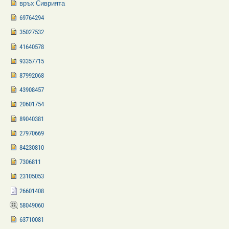
връх Сиврията
69764294
35027532
41640578
93357715
87992068
43908457
20601754
89040381
27970669
84230810
7306811
23105053
26601408
58049060
63710081