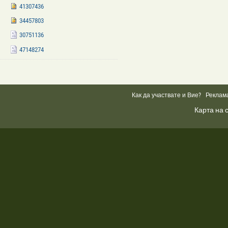
41307436
34457803
30751136
47148274
Facebook
Like
Box
Как да участвате и Вие?
Реклам
Карта на 