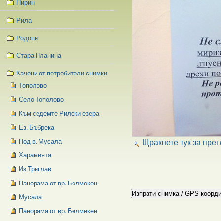
Пирин
Рила
Родопи
Стара Планина
Качени от потребители снимки
Тополово
Село Тополово
Към седемте Рилски езера
Ез. Бъбрека
Щракнете тук за прег
Под в. Мусала
Харамията
Из Триглав
Панорама от вр. Белмекен
Мусала
Панорама от вр. Белмекен