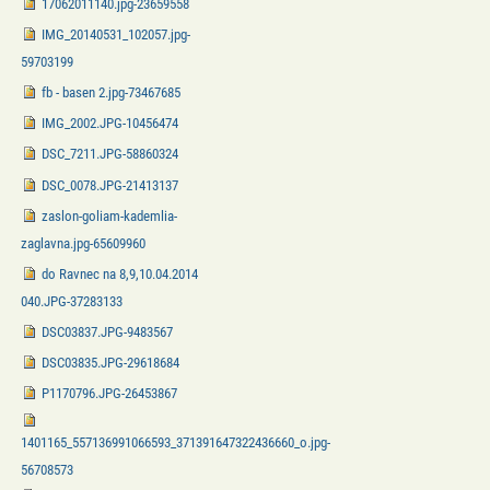
17062011140.jpg-23659558
IMG_20140531_102057.jpg-
59703199
fb - basen 2.jpg-73467685
IMG_2002.JPG-10456474
DSC_7211.JPG-58860324
DSC_0078.JPG-21413137
zaslon-goliam-kademlia-
zaglavna.jpg-65609960
do Ravnec na 8,9,10.04.2014
040.JPG-37283133
DSC03837.JPG-9483567
DSC03835.JPG-29618684
P1170796.JPG-26453867
1401165_557136991066593_371391647322436660_o.jpg-
56708573