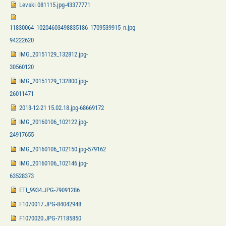
Levski 081115.jpg-43377771
11830064_10204603498835186_1709539915_n.jpg-
94222620
IMG_20151129_132812.jpg-
30560120
IMG_20151129_132800.jpg-
26011471
2013-12-21 15.02.18.jpg-68669172
IMG_20160106_102122.jpg-
24917655
IMG_20160106_102150.jpg-579162
IMG_20160106_102146.jpg-
63528373
ETI_9934.JPG-79091286
F1070017.JPG-84042948
F1070020.JPG-71185850