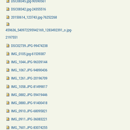
DSC08345.jpg-90590561
DSC08342.jpg-24355516
20150614_123743.jpg-76252268
459636_540972295942169_1283492391_o.jpg-
2197551
DSC02739.JPG-99474238
IMG_0105.jpg-61539387
IMG_1044.JPG-96339144
IMG_1067.JPG-94890436
IMG_1261.JPG-20196709
IMG_1058.JPG-81499817
IMG_0882.JPG-59419446
IMG_0880.JPG-91400418
IMG_0910.JPG-68095821
IMG_0911.JPG-36083221
IMG_7601.JPG-83074255