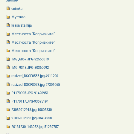
балкан
cnimka
Мусала
krasivata hija
Местноста "Копривките"
Местноста "Копривките"
Местноста "Копривките"
IMG_6867.JPG-92555019
IMG_9313.JPG-80360092
resized_DSCF8555.jpg-4911290
resized_DSCF8073.jpg-57301065
P1170095.JPG-91420951
P1170117.JPG-93695194
23082012918.jpg-10805330
21082012856.jpg-88414258
20131230_143052.jpg-51239757