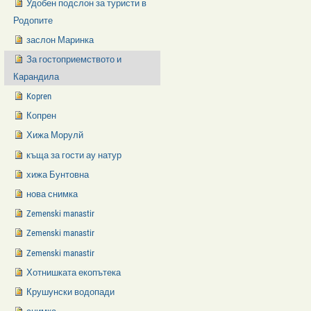
Удобен подслон за туристи в
Родопите
заслон Маринка
За гостоприемството и
Карандила
Kopren
Копрен
Хижа Морулй
къща за гости ау натур
хижа Бунтовна
нова снимка
Zemenski manastir
Zemenski manastir
Zemenski manastir
Хотнишката екопътека
Крушунски водопади