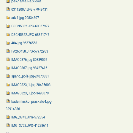
реклама на хижа
03112007.JPG-77949431
adv1.jpg-20834607
DSCN5332.JPG-60057977
DSCN5352.JPG-68851747
404.jpg-95576558
PA260458.JPG-57972933
IMAG0376.jpg-80839592
IMAG0367.jpg-98427416
spano_pole.jpg-24073831
IMAG0823_1.jpg-20435603
IMAG0823_1.jpg-3498079
kademliisko_praskalo4.jpg-
32914386
IMG_3743.JPG-572354
IMG_3752.JPG-41228611