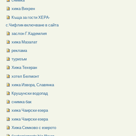
снимка
хижа Вихрен
Къща за гости ХЕРА-
с.Чифлик-включване в сайта
заслон Г.Кадемлия
хижа Мазалат
реклама
туризъм
Хижа Техеран
хотел Белмонт
хижа Извора, Славянка
Крушунски водопад
снимка бак
хижа Чаирски езера
хижа Чаирски езера
Хижа Семково с езерото