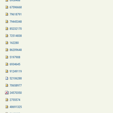
6950468
67596668
79618791
79445348
85232170
72514838
162280
86209648
5197908
6934645
91249119
52106288
70658977
24570350
2755574
48691325