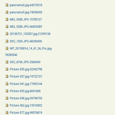
panorama3.jpg-64372618
panorama5.jpg-74056043
IMG_9280.JPG-15785127
IMG_9280.JPG-66835389
20150721_132507.jpg-21299138
DSC_1503.JPG-68240430
WP_20150814_14_41_36_Pro.jpg-
78289340
DSC_8766.JPG-2566043
Picture 029.jpg-32342798
Picture 037.jpg-74722727
Picture 041.jpg-77095144
Picture 053.jpg-8691806
Picture 058.jpg-39798755
Picture 062.jpg-15510902
Picture 077.jpg-90076819