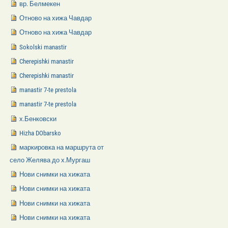
вр. Белмекен
Отново на хижа Чавдар
Отново на хижа Чавдар
Sokolski manastir
Cherepishki manastir
Cherepishki manastir
manastir 7-te prestola
manastir 7-te prestola
х.Бенковски
Hizha DObarsko
маркировка на маршрута от
село Желява до х.Мургаш
Нови снимки на хижата
Нови снимки на хижата
Нови снимки на хижата
Нови снимки на хижата