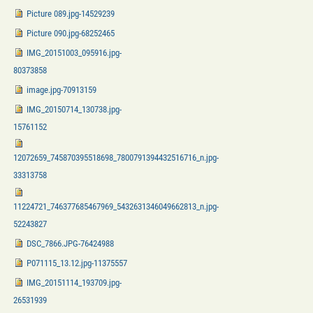
Picture 089.jpg-14529239
Picture 090.jpg-68252465
IMG_20151003_095916.jpg-
80373858
image.jpg-70913159
IMG_20150714_130738.jpg-
15761152
12072659_745870395518698_7800791394432516716_n.jpg-
33313758
11224721_746377685467969_5432631346049662813_n.jpg-
52243827
DSC_7866.JPG-76424988
P071115_13.12.jpg-11375557
IMG_20151114_193709.jpg-
26531939