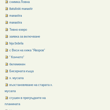
снимка Ловна
Batuliiski manastir
manastira
manastira
Тевно езеро
заявка за включване
hija Dobrila
с Веси на хижа "Яворов"
" Кончето"
белемекен
Бисерната къща
х. мусала
възстановяване на старата х.
мусала
сгушен в прегръдките на
планината