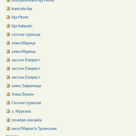
Gostopriemnata hija Pleven
krasivata hija
hija Pleven
hija Hubavetc
селски туризъм
хижа Марица
хижа Марица
заслон Еверест
заслон Еверест
заслон Еверест
хижа Заврачица
Хижа Вежен
Селски туризъм
х. Мургана
mountain slavianka
вила"Мария"в Троянския