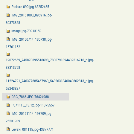
Picture 090.jpg-68252465
IMG_20151003_095916.jpg-
80373858
image.jpg-70913159
IMG_20150714_130738.jpg-
15761152
12072659_745870395518698_7800791394432516716_n.jpg-
33313758
11224721_746377685467969_5432631346049662813_n.jpg-
52243827
DSC_7866.JPG-76424988
P071115_13.12.jpg-11375557
IMG_20151114_193709.jpg-
26531939
Levski 081115.jpg-43377771