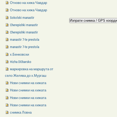
Отново на хижа Чавдар
Отново на хижа Чавдар
Sokolski manastir
Cherepishki manastir
Cherepishki manastir
manastir 7-te prestola
manastir 7-te prestola
х.Бенковски
Hizha DObarsko
маркировка на маршрута от
село Желява до х.Мургаш
Нови снимки на хижата
Нови снимки на хижата
Нови снимки на хижата
Нови снимки на хижата
снимка Ловна