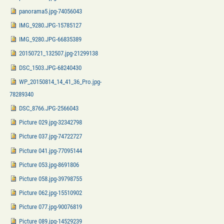
panorama5.jpg-74056043
IMG_9280.JPG-15785127
IMG_9280.JPG-66835389
20150721_132507.jpg-21299138
DSC_1503.JPG-68240430
WP_20150814_14_41_36_Pro.jpg-
78289340
DSC_8766.JPG-2566043
Picture 029.jpg-32342798
Picture 037.jpg-74722727
Picture 041.jpg-77095144
Picture 053.jpg-8691806
Picture 058.jpg-39798755
Picture 062.jpg-15510902
Picture 077.jpg-90076819
Picture 089.jpg-14529239