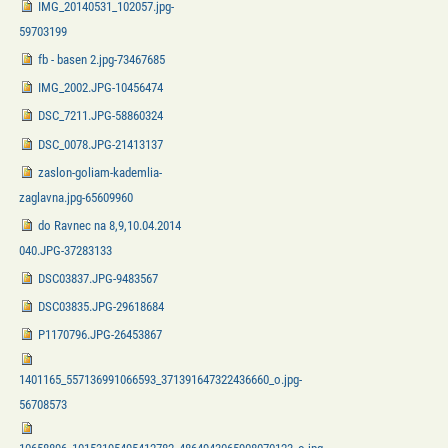
IMG_20140531_102057.jpg-
59703199
fb - basen 2.jpg-73467685
IMG_2002.JPG-10456474
DSC_7211.JPG-58860324
DSC_0078.JPG-21413137
zaslon-goliam-kademlia-
zaglavna.jpg-65609960
do Ravnec na 8,9,10.04.2014
040.JPG-37283133
DSC03837.JPG-9483567
DSC03835.JPG-29618684
P1170796.JPG-26453867
1401165_557136991066593_371391647322436660_o.jpg-
56708573