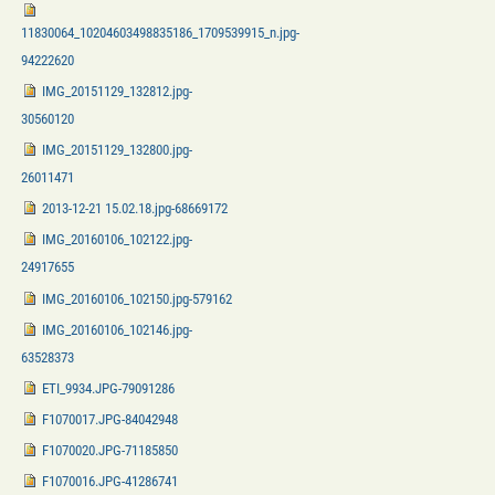
11830064_10204603498835186_1709539915_n.jpg-
94222620
IMG_20151129_132812.jpg-
30560120
IMG_20151129_132800.jpg-
26011471
2013-12-21 15.02.18.jpg-68669172
IMG_20160106_102122.jpg-
24917655
IMG_20160106_102150.jpg-579162
IMG_20160106_102146.jpg-
63528373
ETI_9934.JPG-79091286
F1070017.JPG-84042948
F1070020.JPG-71185850
F1070016.JPG-41286741