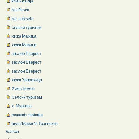
krasivata hija
hija Pleven
hija Hubavetc
селски туризъм
хижа Марица
хижа Марица
заслон Еверест
заслон Еверест
заслон Еверест
хижа Заврачица
Хижа Вежен
Селски туризъм
х. Мургана
mountain slavianka
вила"Мария"в Троянския
балкан