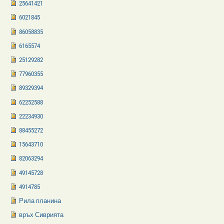
25641421
6021845
86058835
6165574
25129282
77960355
89329394
62252588
22234930
88455272
15643710
82063294
49145728
4914785
Рила планина
връх Сиврията