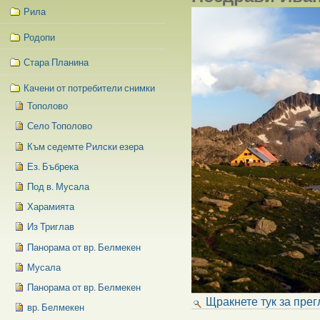
Рила
Родопи
Стара Планина
Качени от потребители снимки
Тополово
Село Тополово
Към седемте Рилски езера
Ез. Бъбрека
Под в. Мусала
Харамията
Из Триглав
Панорама от вр. Белмекен
Мусала
Панорама от вр. Белмекен
Щракнете тук за прег
вр. Белмекен