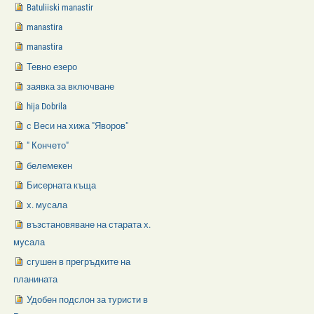
Batuliiski manastir
manastira
manastira
Тевно езеро
заявка за включване
hija Dobrila
с Веси на хижа "Яворов"
" Кончето"
белемекен
Бисерната къща
х. мусала
възстановяване на старата х.
мусала
сгушен в прегръдките на
планината
Удобен подслон за туристи в