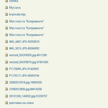
cnimka
Мусала
krasivata hija
Местноста "Копривките"
Местноста "Копривките"
Местноста "Копривките"
IMG_6867.JPG-92555019
IMG_9313.JPG-80360092
resized_DSCF8555.jpg-4911290
resized_DSCF8073.jpg-57301065
P1170095.JPG-91420951
P1170117.JPG-93695194
23082012918.jpg-10805330
21082012856.jpg-88414258
20131230_143052.jpg-51239757
реклама на хижа