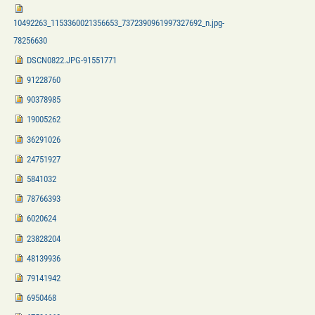
10492263_1153360021356653_7372390961997327692_n.jpg-
78256630
DSCN0822.JPG-91551771
91228760
90378985
19005262
36291026
24751927
5841032
78766393
6020624
23828204
48139936
79141942
6950468