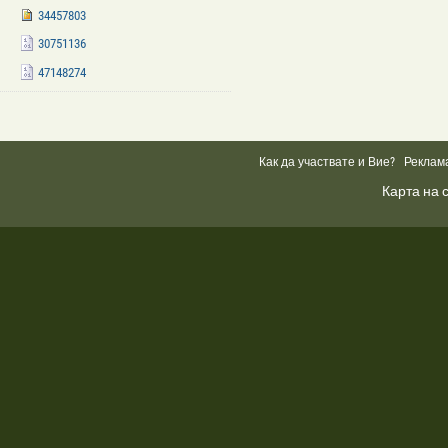
34457803
30751136
47148274
Facebook
Like
Box
Как да участвате и Вие?
Реклам
Карта на 