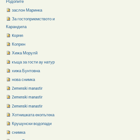
Родопите
заслон Маринка
За гостоприемството и
Карандила
Kopren
Копрен
Хижа Морулй
къща за гости ау натур
хижа Бунтовна
нова снимка
Zemenski manastir
Zemenski manastir
Zemenski manastir
Хотнишката екопътека
Крушунски водопади
снимка