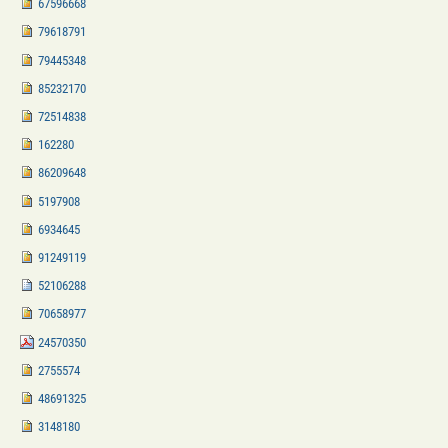
67596668
79618791
79445348
85232170
72514838
162280
86209648
5197908
6934645
91249119
52106288
70658977
24570350
2755574
48691325
3148180