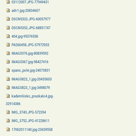
03112007.JPG-77949431
adv1.jpg-20834607
DSCN5332.JPG-60057977
DSCN5352.JPG-68851747
404.jpg-95576558
PA260458.JPG-57972933
IMAG0376.jpg-80839592
IMAG0367.jpg-98427416
spano_pole.jpg-24073831
IMAG0823_1.jpg-20435603
IMAG0823_1.jpg-3498079
kademliisko_praskalo4.jpg-
32914386
IMG_3743.JPG-572354
IMG_3752.JPG-41228611
17062011140.jpg-23659558