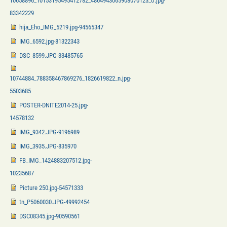
10658896_10153195495412782_4864943065908070123_o.jpg-
83342229
hija_Eho_IMG_5219.jpg-94565347
IMG_6592.jpg-81322343
DSC_8599.JPG-33485765
10744884_788358467869276_1826619822_n.jpg-
5503685
POSTER-DNITE2014-25.jpg-
14578132
IMG_9342.JPG-9196989
IMG_3935.JPG-835970
FB_IMG_1424883207512.jpg-
10235687
Picture 250.jpg-54571333
tn_P5060030.JPG-49992454
DSC08345.jpg-90590561