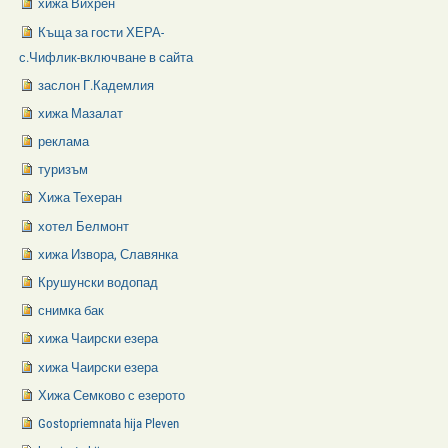
хижа Вихрен
Къща за гости ХЕРА-
с.Чифлик-включване в сайта
заслон Г.Кадемлия
хижа Мазалат
реклама
туризъм
Хижа Техеран
хотел Белмонт
хижа Извора, Славянка
Крушунски водопад
снимка бак
хижа Чаирски езера
хижа Чаирски езера
Хижа Семково с езерото
Gostopriemnata hija Pleven