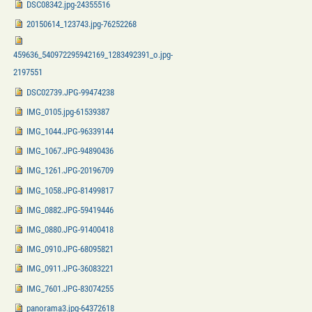
DSC08342.jpg-24355516
20150614_123743.jpg-76252268
459636_540972295942169_1283492391_o.jpg-
2197551
DSC02739.JPG-99474238
IMG_0105.jpg-61539387
IMG_1044.JPG-96339144
IMG_1067.JPG-94890436
IMG_1261.JPG-20196709
IMG_1058.JPG-81499817
IMG_0882.JPG-59419446
IMG_0880.JPG-91400418
IMG_0910.JPG-68095821
IMG_0911.JPG-36083221
IMG_7601.JPG-83074255
panorama3.jpg-64372618