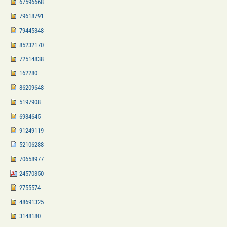
67596668
79618791
79445348
85232170
72514838
162280
86209648
5197908
6934645
91249119
52106288
70658977
24570350
2755574
48691325
3148180