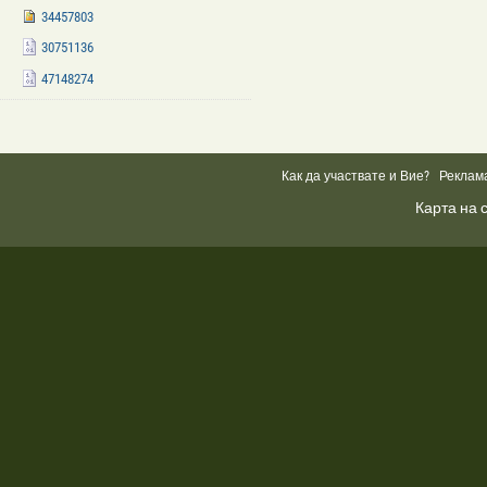
34457803
30751136
47148274
Facebook
Like
Box
Как да участвате и Вие?
Реклам
Карта на 