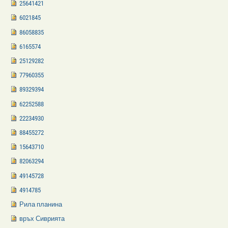
25641421
6021845
86058835
6165574
25129282
77960355
89329394
62252588
22234930
88455272
15643710
82063294
49145728
4914785
Рила планина
връх Сиврията