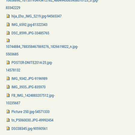
10658896_10153195495412782_4864943065908070123_o.jpg-
83342229
hija_Eho_IMG_5219.jpg-94565347
IMG_6592.jpg-81322343
DSC_8599.JPG-33485765
10744884_788358467869276_1826619822_n.jpg-
5503685
POSTER-DNITE2014-25.jpg-
14578132
IMG_9342.JPG-9196989
IMG_3935.JPG-835970
FB_IMG_1424883207512.jpg-
10235687
Picture 250.jpg-54571333
tn_P5060030.JPG-49992454
DSC08345.jpg-90590561