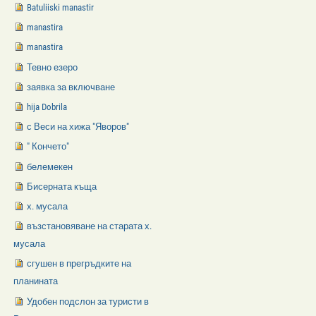
Batuliiski manastir
manastira
manastira
Тевно езеро
заявка за включване
hija Dobrila
с Веси на хижа "Яворов"
" Кончето"
белемекен
Бисерната къща
х. мусала
възстановяване на старата х.
мусала
сгушен в прегръдките на
планината
Удобен подслон за туристи в