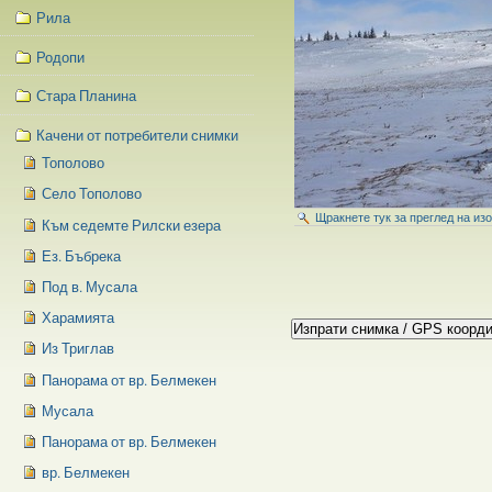
Рила
Родопи
Стара Планина
Качени от потребители снимки
Тополово
Село Тополово
Щракнете тук за преглед на из
Към седемте Рилски езера
Ез. Бъбрека
Под в. Мусала
Харамията
Из Триглав
Панорама от вр. Белмекен
Мусала
Панорама от вр. Белмекен
вр. Белмекен