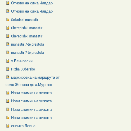
Отново на хижа Чавдар
Отново на хижа Чавдар
Sokolski manastir
Cherepishki manastir
Cherepishki manastir
manastir 7-te prestola
manastir 7-te prestola
х.Бенковски
Hizha DObarsko
маркировка на маршрута от
село Желява до х.Мургаш
Нови снимки на хижата
Нови снимки на хижата
Нови снимки на хижата
Нови снимки на хижата
снимка Ловна