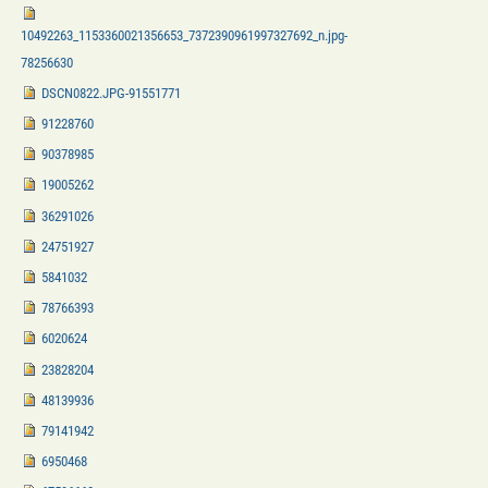
10492263_1153360021356653_7372390961997327692_n.jpg-
78256630
DSCN0822.JPG-91551771
91228760
90378985
19005262
36291026
24751927
5841032
78766393
6020624
23828204
48139936
79141942
6950468