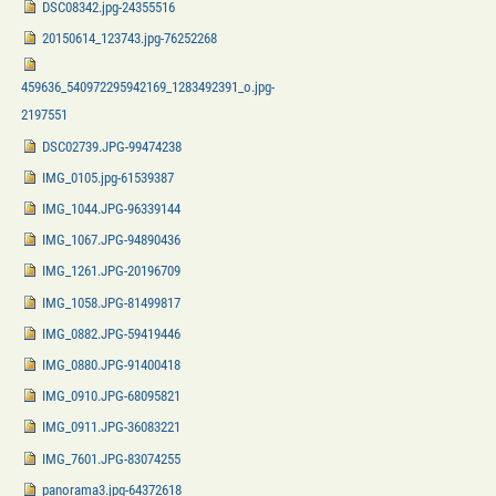
DSC08342.jpg-24355516
20150614_123743.jpg-76252268
459636_540972295942169_1283492391_o.jpg-
2197551
DSC02739.JPG-99474238
IMG_0105.jpg-61539387
IMG_1044.JPG-96339144
IMG_1067.JPG-94890436
IMG_1261.JPG-20196709
IMG_1058.JPG-81499817
IMG_0882.JPG-59419446
IMG_0880.JPG-91400418
IMG_0910.JPG-68095821
IMG_0911.JPG-36083221
IMG_7601.JPG-83074255
panorama3.jpg-64372618