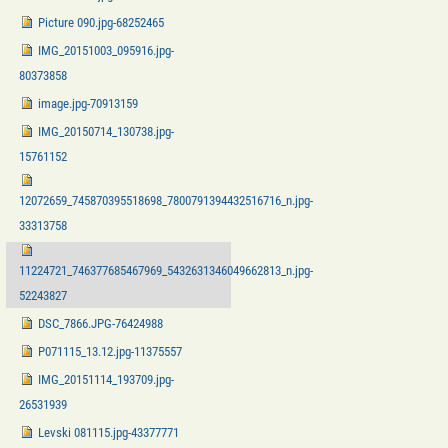
Picture 090.jpg-68252465
IMG_20151003_095916.jpg-
80373858
image.jpg-70913159
IMG_20150714_130738.jpg-
15761152
12072659_745870395518698_7800791394432516716_n.jpg-
33313758
11224721_746377685467969_5432631346049662813_n.jpg-
52243827
DSC_7866.JPG-76424988
P071115_13.12.jpg-11375557
IMG_20151114_193709.jpg-
26531939
Levski 081115.jpg-43377771