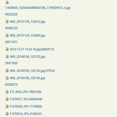
11830064_10204603498835186_1709539915_n.jpg-
94222620
IMG_20151129_132812.jpg-
30560120
IMG_20151129_132800.jpg-
26011471
2013-12-21 15.02.18.jpg-68669172
IMG_20160106_102122.jpg-
24917655
IMG_20160106_102150.jpg-579162
IMG_20160106_102146.jpg-
63528373
ETI_9934.JPG-79091286
F1070017.JPG-84042948
F1070020.JPG-71185850
F1070016.JPG-41286741