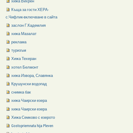
хижа Вихрен
Къща за гости ХЕРА-
с.Чифлик-включване в сайта
заслон Г.Кадемлия
хижа Мазалат
реклама
туризъм
Хижа Техеран
хотел Белмонт
хижа Извора, Славянка
Крушунски водопад
снимка бак
хижа Чаирски езера
хижа Чаирски езера
Хижа Семково с езерото
Gostopriemnata hija Pleven