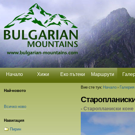
Прескачане
Лични
Секции
на
средства
съдържание.
|
Прескачане
до
навигация
Начало
Хижи
Еко пътеки
Маршрути
Гале
Вие сте тук:
Начало
›
Галерия
Най-новото
Старопланиски
Всичко ново
- Старопланиски коне
Навигация
Пирин