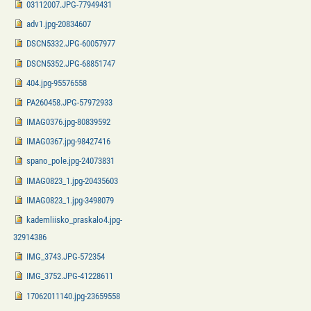
03112007.JPG-77949431
adv1.jpg-20834607
DSCN5332.JPG-60057977
DSCN5352.JPG-68851747
404.jpg-95576558
PA260458.JPG-57972933
IMAG0376.jpg-80839592
IMAG0367.jpg-98427416
spano_pole.jpg-24073831
IMAG0823_1.jpg-20435603
IMAG0823_1.jpg-3498079
kademliisko_praskalo4.jpg-
32914386
IMG_3743.JPG-572354
IMG_3752.JPG-41228611
17062011140.jpg-23659558