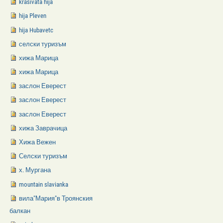
krasivata hija
hija Pleven
hija Hubavetc
селски туризъм
хижа Марица
хижа Марица
заслон Еверест
заслон Еверест
заслон Еверест
хижа Заврачица
Хижа Вежен
Селски туризъм
х. Мургана
mountain slavianka
вила"Мария"в Троянския
балкан