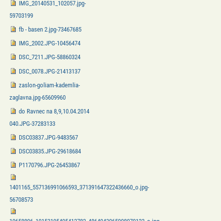
IMG_20140531_102057.jpg-
59703199
fb - basen 2.jpg-73467685
IMG_2002.JPG-10456474
DSC_7211.JPG-58860324
DSC_0078.JPG-21413137
zaslon-goliam-kademlia-
zaglavna.jpg-65609960
do Ravnec na 8,9,10.04.2014
040.JPG-37283133
DSC03837.JPG-9483567
DSC03835.JPG-29618684
P1170796.JPG-26453867
1401165_557136991066593_371391647322436660_o.jpg-
56708573