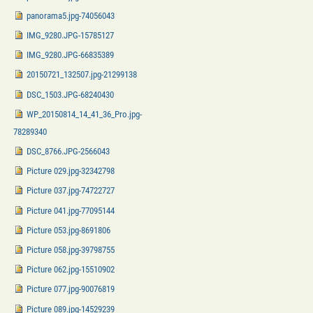
panorama5.jpg-74056043
IMG_9280.JPG-15785127
IMG_9280.JPG-66835389
20150721_132507.jpg-21299138
DSC_1503.JPG-68240430
WP_20150814_14_41_36_Pro.jpg-
78289340
DSC_8766.JPG-2566043
Picture 029.jpg-32342798
Picture 037.jpg-74722727
Picture 041.jpg-77095144
Picture 053.jpg-8691806
Picture 058.jpg-39798755
Picture 062.jpg-15510902
Picture 077.jpg-90076819
Picture 089.jpg-14529239