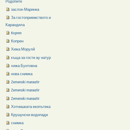
Родопите
заслон Маринка
За гостоприемството и
Карандила
Kopren
Копрен
Хижа Морулй
къща за гости ау натур
хижа Бунтовна
нова снимка
Zemenski manastir
Zemenski manastir
Zemenski manastir
Хотнишката екопътека
Крушунски водопади
снимка