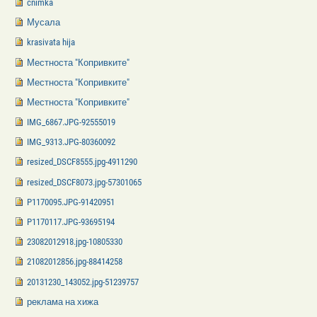
cnimka
Мусала
krasivata hija
Местноста "Копривките"
Местноста "Копривките"
Местноста "Копривките"
IMG_6867.JPG-92555019
IMG_9313.JPG-80360092
resized_DSCF8555.jpg-4911290
resized_DSCF8073.jpg-57301065
P1170095.JPG-91420951
P1170117.JPG-93695194
23082012918.jpg-10805330
21082012856.jpg-88414258
20131230_143052.jpg-51239757
реклама на хижа