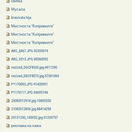
cnimka
Мусала
krasivata hija
Местноста "Копривките"
Местноста "Копривките"
Местноста "Копривките"
IMG_6867.JPG-92555019
IMG_9313.JPG-80360092
resized_DSCF8555.jpg-4911290
resized_DSCF8073.jpg-57301065
P1170095.JPG-91420951
P1170117.JPG-93695194
23082012918.jpg-10805330
21082012856.jpg-88414258
20131230_143052.jpg-51239757
реклама на хижа