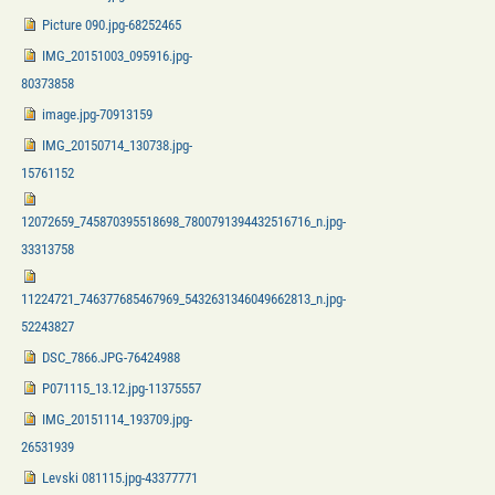
Picture 090.jpg-68252465
IMG_20151003_095916.jpg-
80373858
image.jpg-70913159
IMG_20150714_130738.jpg-
15761152
12072659_745870395518698_7800791394432516716_n.jpg-
33313758
11224721_746377685467969_5432631346049662813_n.jpg-
52243827
DSC_7866.JPG-76424988
P071115_13.12.jpg-11375557
IMG_20151114_193709.jpg-
26531939
Levski 081115.jpg-43377771