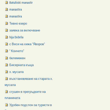
Batuliiski manastir
manastira
manastira
Тевно езеро
заявка за включване
hija Dobrila
с Веси на хижа "Яворов"
" Кончето"
белемекен
Бисерната къща
х. мусала
възстановяване на старата х.
мусала
сгушен в прегръдките на
планината
Удобен подслон за туристи в