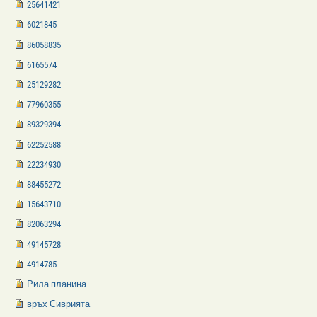
25641421
6021845
86058835
6165574
25129282
77960355
89329394
62252588
22234930
88455272
15643710
82063294
49145728
4914785
Рила планина
връх Сиврията