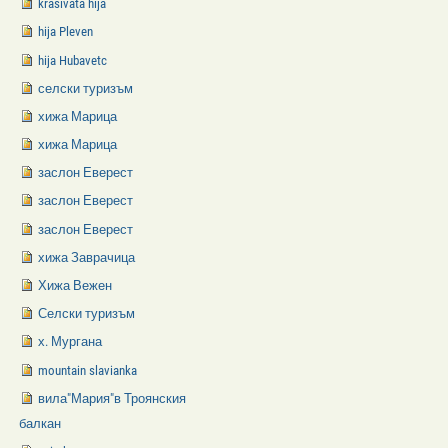
krasivata hija
hija Pleven
hija Hubavetc
селски туризъм
хижа Марица
хижа Марица
заслон Еверест
заслон Еверест
заслон Еверест
хижа Заврачица
Хижа Вежен
Селски туризъм
х. Мургана
mountain slavianka
вила"Мария"в Троянския
балкан