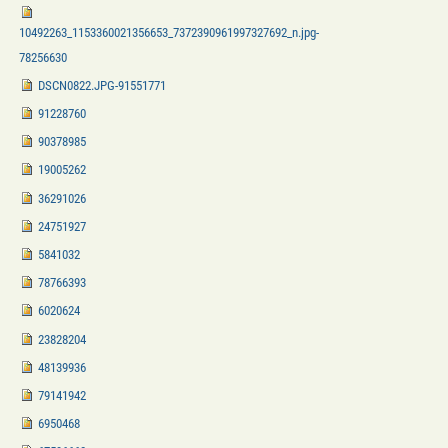
10492263_1153360021356653_7372390961997327692_n.jpg-
78256630
DSCN0822.JPG-91551771
91228760
90378985
19005262
36291026
24751927
5841032
78766393
6020624
23828204
48139936
79141942
6950468