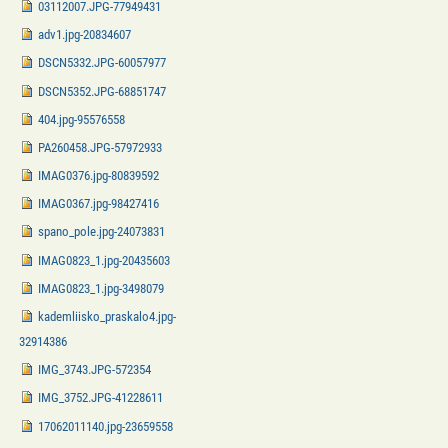
03112007.JPG-77949431
adv1.jpg-20834607
DSCN5332.JPG-60057977
DSCN5352.JPG-68851747
404.jpg-95576558
PA260458.JPG-57972933
IMAG0376.jpg-80839592
IMAG0367.jpg-98427416
spano_pole.jpg-24073831
IMAG0823_1.jpg-20435603
IMAG0823_1.jpg-3498079
kademliisko_praskalo4.jpg-
32914386
IMG_3743.JPG-572354
IMG_3752.JPG-41228611
17062011140.jpg-23659558