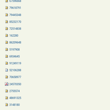
67596668
79618791
79445348
85232170
72514838
162280
86209648
5197908
6934645
91249119
52106288
70658977
24570350
2755574
48691325
3148180