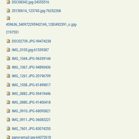
DSC08342.jpg-24355516
20150614_123743.jpg-76252268
459636_540972295942169_1283492391_o.jpg-
2197551
DSC02739.JPG-99474238
IMG_0105.jpg-61539387
IMG_1044.JPG-96339144
IMG_1067.JPG-94890436
IMG_1261.JPG-20196709
IMG_1058.JPG-81499817
IMG_0882.JPG-59419446
IMG_0880.JPG-91400418
IMG_0910.JPG-68095821
IMG_0911.JPG-36083221
IMG_7601.JPG-83074255
panorama3.jpg-64372618