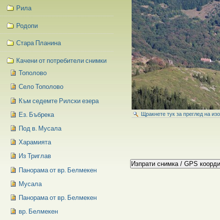
Рила
Родопи
Стара Планина
Качени от потребители снимки
Тополово
Село Тополово
Към седемте Рилски езера
Ез. Бъбрека
Щракнете тук за преглед на из
Под в. Мусала
Харамията
Из Триглав
Панорама от вр. Белмекен
Мусала
Панорама от вр. Белмекен
вр. Белмекен