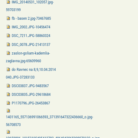
IMG_20140531_102057.jpg-
59703199
fb - basen 2.jpg-73467685
IMG_2002.JPG-10456474
DSC_7211.JPG-58860324
DSC_0078.JPG-21413137
zaslon-goliam-kademlia-
zaglavna.jpg-65609960
do Ravnec na 8,9,10.04.2014
040.JPG-37283133
DSC03837.JPG-9483567
DSC03835.JPG-29618684
P1170796.JPG-26453867
1401165_557136991066593_371391647322436660_o.jpg-
56708573