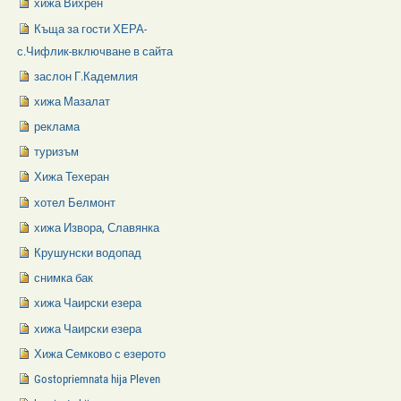
хижа Вихрен
Къща за гости ХЕРА-
с.Чифлик-включване в сайта
заслон Г.Кадемлия
хижа Мазалат
реклама
туризъм
Хижа Техеран
хотел Белмонт
хижа Извора, Славянка
Крушунски водопад
снимка бак
хижа Чаирски езера
хижа Чаирски езера
Хижа Семково с езерото
Gostopriemnata hija Pleven