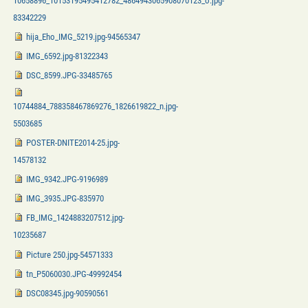
10658896_10153195495412782_4864943065908070123_o.jpg-
83342229
hija_Eho_IMG_5219.jpg-94565347
IMG_6592.jpg-81322343
DSC_8599.JPG-33485765
10744884_788358467869276_1826619822_n.jpg-
5503685
POSTER-DNITE2014-25.jpg-
14578132
IMG_9342.JPG-9196989
IMG_3935.JPG-835970
FB_IMG_1424883207512.jpg-
10235687
Picture 250.jpg-54571333
tn_P5060030.JPG-49992454
DSC08345.jpg-90590561