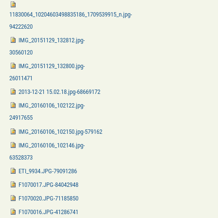
11830064_10204603498835186_1709539915_n.jpg-
94222620
IMG_20151129_132812.jpg-
30560120
IMG_20151129_132800.jpg-
26011471
2013-12-21 15.02.18.jpg-68669172
IMG_20160106_102122.jpg-
24917655
IMG_20160106_102150.jpg-579162
IMG_20160106_102146.jpg-
63528373
ETI_9934.JPG-79091286
F1070017.JPG-84042948
F1070020.JPG-71185850
F1070016.JPG-41286741