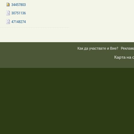
34457803
30751136
47148274
Facebook
Like
Box
Как да участвате и Вие?
Реклам
Карта на 