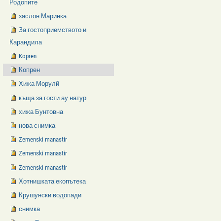
Родопите
заслон Маринка
За гостоприемството и
Карандила
Kopren
Копрен
Хижа Морулй
къща за гости ау натур
хижа Бунтовна
нова снимка
Zemenski manastir
Zemenski manastir
Zemenski manastir
Хотнишката екопътека
Крушунски водопади
снимка