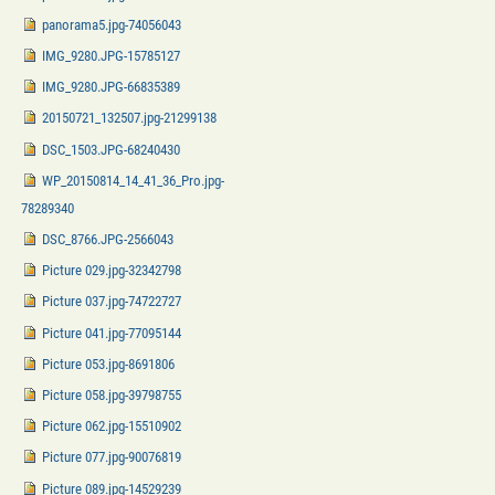
panorama5.jpg-74056043
IMG_9280.JPG-15785127
IMG_9280.JPG-66835389
20150721_132507.jpg-21299138
DSC_1503.JPG-68240430
WP_20150814_14_41_36_Pro.jpg-
78289340
DSC_8766.JPG-2566043
Picture 029.jpg-32342798
Picture 037.jpg-74722727
Picture 041.jpg-77095144
Picture 053.jpg-8691806
Picture 058.jpg-39798755
Picture 062.jpg-15510902
Picture 077.jpg-90076819
Picture 089.jpg-14529239