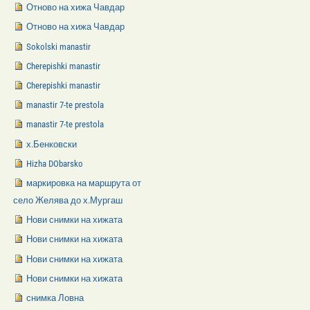
Отново на хижа Чавдар
Отново на хижа Чавдар
Sokolski manastir
Cherepishki manastir
Cherepishki manastir
manastir 7-te prestola
manastir 7-te prestola
х.Бенковски
Hizha DObarsko
маркировка на маршрута от
село Желява до х.Мургаш
Нови снимки на хижата
Нови снимки на хижата
Нови снимки на хижата
Нови снимки на хижата
снимка Ловна