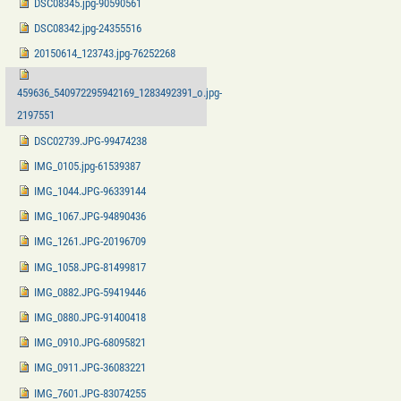
DSC08345.jpg-90590561
DSC08342.jpg-24355516
20150614_123743.jpg-76252268
459636_540972295942169_1283492391_o.jpg-
2197551
DSC02739.JPG-99474238
IMG_0105.jpg-61539387
IMG_1044.JPG-96339144
IMG_1067.JPG-94890436
IMG_1261.JPG-20196709
IMG_1058.JPG-81499817
IMG_0882.JPG-59419446
IMG_0880.JPG-91400418
IMG_0910.JPG-68095821
IMG_0911.JPG-36083221
IMG_7601.JPG-83074255