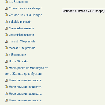
вр. Белмекен
Отново на хижа Чавдар
Отново на хижа Чавдар
Sokolski manastir
Cherepishki manastir
Cherepishki manastir
manastir 7-te prestola
manastir 7-te prestola
х.Бенковски
Hizha DObarsko
маркировка на маршрута от
село Желява до х.Мургаш
Нови снимки на хижата
Нови снимки на хижата
Нови снимки на хижата
Нови снимки на хижата