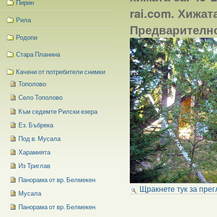
Пирин
rai.com. Хижат
Рила
Предварително
Родопи
Стара Планина
Качени от потребители снимки
Тополово
Село Тополово
Към седемте Рилски езера
Ез. Бъбрека
Под в. Мусала
Харамията
Из Триглав
Панорама от вр. Белмекен
Щракнете тук за прег
Мусала
Панорама от вр. Белмекен