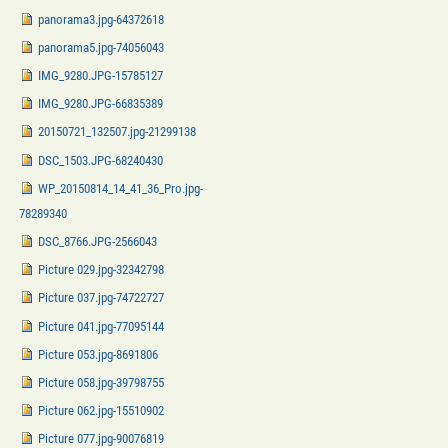
panorama3.jpg-64372618
panorama5.jpg-74056043
IMG_9280.JPG-15785127
IMG_9280.JPG-66835389
20150721_132507.jpg-21299138
DSC_1503.JPG-68240430
WP_20150814_14_41_36_Pro.jpg-
78289340
DSC_8766.JPG-2566043
Picture 029.jpg-32342798
Picture 037.jpg-74722727
Picture 041.jpg-77095144
Picture 053.jpg-8691806
Picture 058.jpg-39798755
Picture 062.jpg-15510902
Picture 077.jpg-90076819