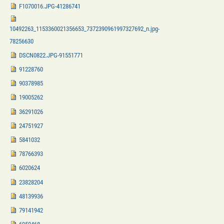
F1070016.JPG-41286741
10492263_1153360021356653_7372390961997327692_n.jpg-
78256630
DSCN0822.JPG-91551771
91228760
90378985
19005262
36291026
24751927
5841032
78766393
6020624
23828204
48139936
79141942