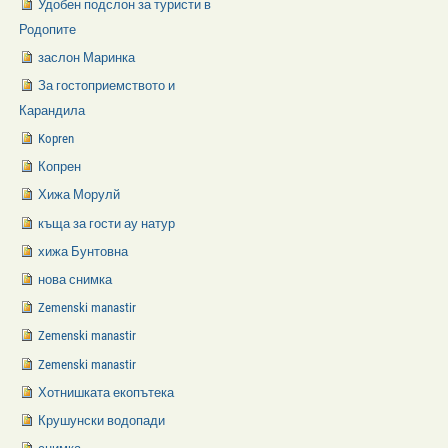
Удобен подслон за туристи в
Родопите
заслон Маринка
За гостоприемството и
Карандила
Kopren
Копрен
Хижа Морулй
къща за гости ау натур
хижа Бунтовна
нова снимка
Zemenski manastir
Zemenski manastir
Zemenski manastir
Хотнишката екопътека
Крушунски водопади