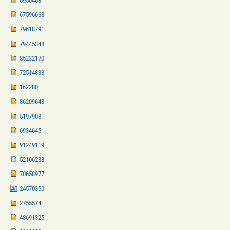
6950468
67596668
79618791
79445348
85232170
72514838
162280
86209648
5197908
6934645
91249119
52106288
70658977
24570350
2755574
48691325