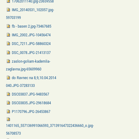
17062011140.jpg-23659558
IMG_20140531_102057.jpg-
59703199
fb - basen 2.jpg-73467685
IMG_2002.JPG-10456474
DSC_7211.JPG-58860324
DSC_0078.JPG-21413137
zaslon-goliam-kademlia-
zaglavna.jpg-65609960
do Ravnec na 8,9,10.04.2014
040.JPG-37283133
DSC03837.JPG-9483567
DSC03835.JPG-29618684
P1170796.JPG-26453867
1401165_557136991066593_371391647322436660_o.jpg-
56708573