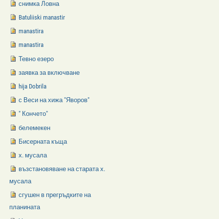
снимка Ловна
Batuliiski manastir
manastira
manastira
Тевно езеро
заявка за включване
hija Dobrila
с Веси на хижа "Яворов"
" Кончето"
белемекен
Бисерната къща
х. мусала
възстановяване на старата х.
мусала
сгушен в прегръдките на
планината