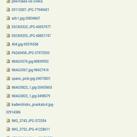
реклама на хижа
03112007.JPG-77949431
adv1.jpg-20834607
DSCN5332.JPG-60057977
DSCN5352.JPG-68851747
404.jpg-95576558
PA260458.JPG-57972933
IMAG0376.jpg-80839592
IMAG0367.jpg-98427416
spano_pole.jpg-24073831
IMAG0823_1.jpg-20435603
IMAG0823_1.jpg-3498079
kademliisko_praskalo4.jpg-
32914386
IMG_3743.JPG-572354
IMG_3752.JPG-41228611