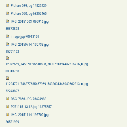
Picture 089.jpg-14529239
Picture 090.jpg-68252465
IMG_20151003_095916.jpg-
80373858
image.jpg-70913159
IMG_20150714_130738.jpg-
15761152
12072659_745870395518698_7800791394432516716_n.jpg-
33313758
11224721_746377685467969_5432631346049662813_n.jpg-
52243827
DSC_7866.JPG-76424988
P071115_13.12.jpg-11375557
IMG_20151114_193709.jpg-
26531939