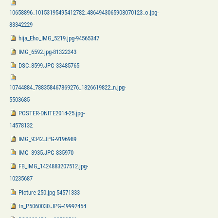
10658896_10153195495412782_4864943065908070123_o.jpg-
83342229
hija_Eho_IMG_5219.jpg-94565347
IMG_6592.jpg-81322343
DSC_8599.JPG-33485765
10744884_788358467869276_1826619822_n.jpg-
5503685
POSTER-DNITE2014-25.jpg-
14578132
IMG_9342.JPG-9196989
IMG_3935.JPG-835970
FB_IMG_1424883207512.jpg-
10235687
Picture 250.jpg-54571333
tn_P5060030.JPG-49992454