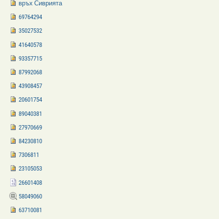
връх Сиврията
69764294
35027532
41640578
93357715
87992068
43908457
20601754
89040381
27970669
84230810
7306811
23105053
26601408
58049060
63710081