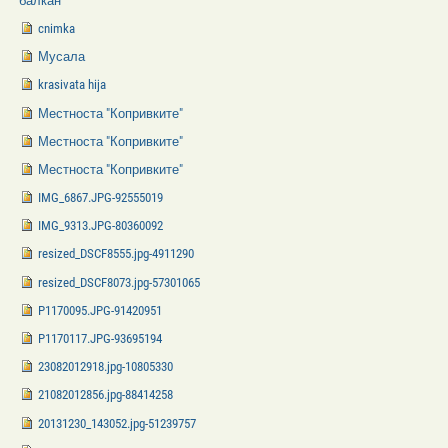
балкан
cnimka
Мусала
krasivata hija
Местноста "Копривките"
Местноста "Копривките"
Местноста "Копривките"
IMG_6867.JPG-92555019
IMG_9313.JPG-80360092
resized_DSCF8555.jpg-4911290
resized_DSCF8073.jpg-57301065
P1170095.JPG-91420951
P1170117.JPG-93695194
23082012918.jpg-10805330
21082012856.jpg-88414258
20131230_143052.jpg-51239757