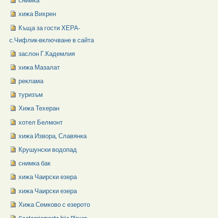
снимка
хижа Вихрен
Къща за гости ХЕРА-
с.Чифлик-включване в сайта
заслон Г.Кадемлия
хижа Мазалат
реклама
туризъм
Хижа Техеран
хотел Белмонт
хижа Извора, Славянка
Крушунски водопад
снимка бак
хижа Чаирски езера
хижа Чаирски езера
Хижа Семково с езерото