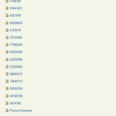
3148180
25641421
6021845
86058835
6165574
25129282
77960355
89329394
62252588
22234930
88455272
15643710
82063294
49145728
4914785
Рила планина