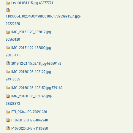
Levski 081115.jpg-43377771
11830064_10204603498835186_1709539915_n.jpg-
94222620
IMG_20151129_132812.jpg-
30560120
IMG_20151129_132800.jpg-
26011471
2013-12-21 15.02.18.jpg-68669172
IMG_20160106_102122.jpg-
24917655
IMG_20160106_102150.jpg-579162
IMG_20160106_102146.jpg-
63528373
ETI_9934.JPG-79091286
F1070017.JPG-84042948
F1070020.JPG-71185850