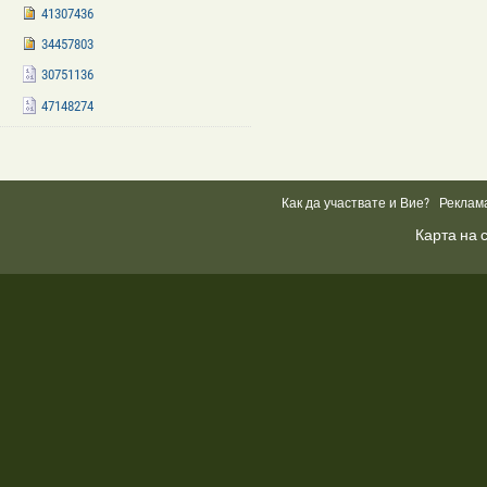
41307436
34457803
30751136
47148274
Facebook
Like
Box
Как да участвате и Вие?
Реклам
Карта на 