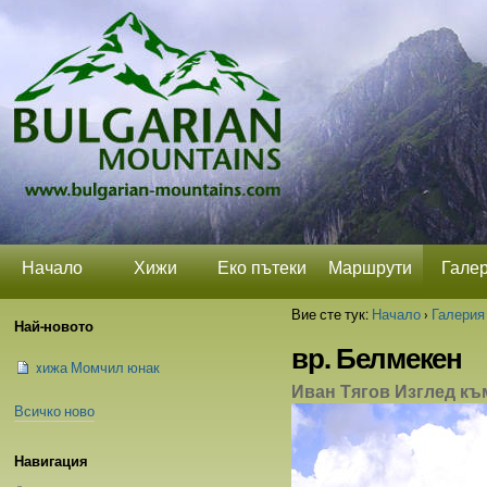
Прескачане
Лични
Секции
на
средства
съдържание.
|
Прескачане
до
навигация
Начало
Хижи
Еко пътеки
Маршрути
Гале
Вие сте тук:
Начало
›
Галерия
Най-новото
вр. Белмекен
xижа Момчил юнак
Иван Тягов Изглед къ
Всичко ново
Навигация