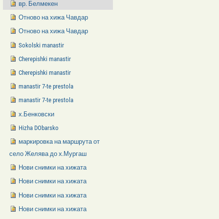
вр. Белмекен
Отново на хижа Чавдар
Отново на хижа Чавдар
Sokolski manastir
Cherepishki manastir
Cherepishki manastir
manastir 7-te prestola
manastir 7-te prestola
х.Бенковски
Hizha DObarsko
маркировка на маршрута от
село Желява до х.Мургаш
Нови снимки на хижата
Нови снимки на хижата
Нови снимки на хижата
Нови снимки на хижата