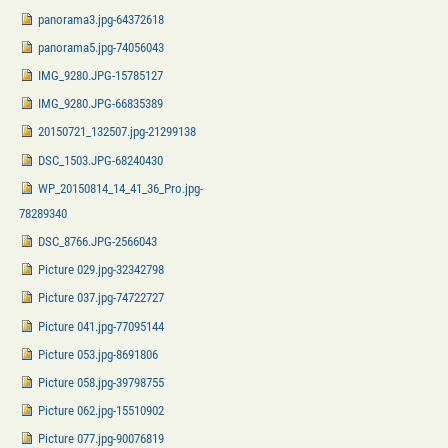
panorama3.jpg-64372618
panorama5.jpg-74056043
IMG_9280.JPG-15785127
IMG_9280.JPG-66835389
20150721_132507.jpg-21299138
DSC_1503.JPG-68240430
WP_20150814_14_41_36_Pro.jpg-
78289340
DSC_8766.JPG-2566043
Picture 029.jpg-32342798
Picture 037.jpg-74722727
Picture 041.jpg-77095144
Picture 053.jpg-8691806
Picture 058.jpg-39798755
Picture 062.jpg-15510902
Picture 077.jpg-90076819