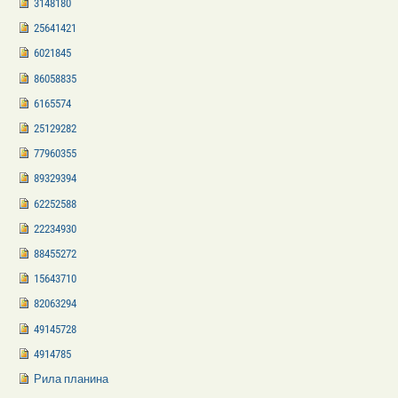
3148180
25641421
6021845
86058835
6165574
25129282
77960355
89329394
62252588
22234930
88455272
15643710
82063294
49145728
4914785
Рила планина