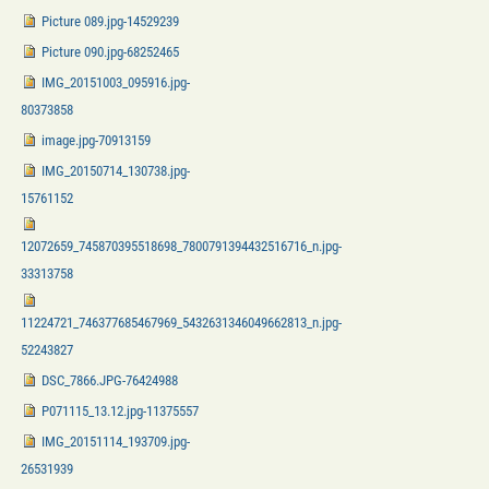
Picture 089.jpg-14529239
Picture 090.jpg-68252465
IMG_20151003_095916.jpg-
80373858
image.jpg-70913159
IMG_20150714_130738.jpg-
15761152
12072659_745870395518698_7800791394432516716_n.jpg-
33313758
11224721_746377685467969_5432631346049662813_n.jpg-
52243827
DSC_7866.JPG-76424988
P071115_13.12.jpg-11375557
IMG_20151114_193709.jpg-
26531939