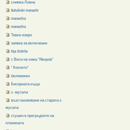
снимка Ловна
Batuliiski manastir
manastira
manastira
Тевно езеро
заявка за включване
hija Dobrila
с Веси на хижа "Яворов"
" Кончето"
белемекен
Бисерната къща
х. мусала
възстановяване на старата х.
мусала
сгушен в прегръдките на
планината