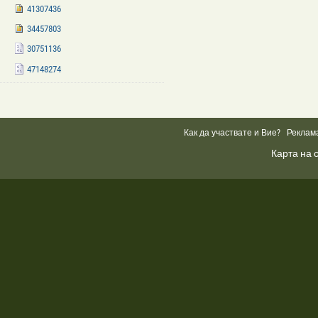
41307436
34457803
30751136
47148274
Facebook
Like
Box
Как да участвате и Вие?
Реклам
Карта на 