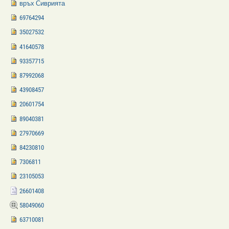
връх Сиврията
69764294
35027532
41640578
93357715
87992068
43908457
20601754
89040381
27970669
84230810
7306811
23105053
26601408
58049060
63710081