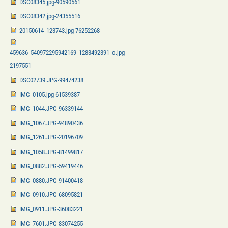
DSC08345.jpg-90590561
DSC08342.jpg-24355516
20150614_123743.jpg-76252268
459636_540972295942169_1283492391_o.jpg-
2197551
DSC02739.JPG-99474238
IMG_0105.jpg-61539387
IMG_1044.JPG-96339144
IMG_1067.JPG-94890436
IMG_1261.JPG-20196709
IMG_1058.JPG-81499817
IMG_0882.JPG-59419446
IMG_0880.JPG-91400418
IMG_0910.JPG-68095821
IMG_0911.JPG-36083221
IMG_7601.JPG-83074255