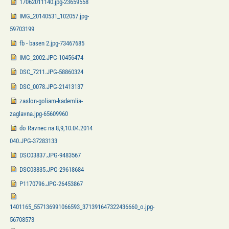
17062011140.jpg-23659558
IMG_20140531_102057.jpg-
59703199
fb - basen 2.jpg-73467685
IMG_2002.JPG-10456474
DSC_7211.JPG-58860324
DSC_0078.JPG-21413137
zaslon-goliam-kademlia-
zaglavna.jpg-65609960
do Ravnec na 8,9,10.04.2014
040.JPG-37283133
DSC03837.JPG-9483567
DSC03835.JPG-29618684
P1170796.JPG-26453867
1401165_557136991066593_371391647322436660_o.jpg-
56708573