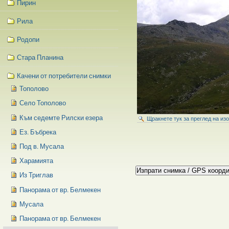
Пирин
Рила
Родопи
Стара Планина
Качени от потребители снимки
Тополово
Село Тополово
Към седемте Рилски езера
Щракнете тук за преглед на из
Ез. Бъбрека
Под в. Мусала
Харамията
Из Триглав
Панорама от вр. Белмекен
Мусала
Панорама от вр. Белмекен