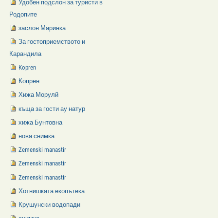
Удобен подслон за туристи в
Родопите
заслон Маринка
За гостоприемството и
Карандила
Kopren
Копрен
Хижа Морулй
къща за гости ау натур
хижа Бунтовна
нова снимка
Zemenski manastir
Zemenski manastir
Zemenski manastir
Хотнишката екопътека
Крушунски водопади