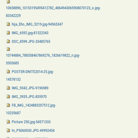
10658896_10153195495412782_4864943065908070123_o.jpg-
83342229
hija_Eho_IMG_5219.jpg-94565347
IMG_6592.jpg-81322343
DSC_8599.JPG-33485765
10744884_788358467869276_1826619822_n.jpg-
5503685
POSTER-DNITE2014-25.jpg-
14578132
IMG_9342.JPG-9196989
IMG_3935.JPG-835970
FB_IMG_1424883207512.jpg-
10235687
Picture 250.jpg-54571333
tn_P5060030.JPG-49992454