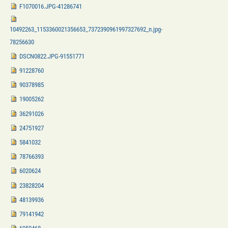
F1070016.JPG-41286741
10492263_1153360021356653_7372390961997327692_n.jpg-
78256630
DSCN0822.JPG-91551771
91228760
90378985
19005262
36291026
24751927
5841032
78766393
6020624
23828204
48139936
79141942