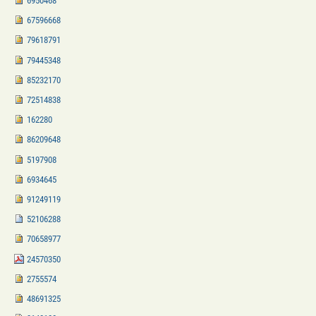
6950468
67596668
79618791
79445348
85232170
72514838
162280
86209648
5197908
6934645
91249119
52106288
70658977
24570350
2755574
48691325