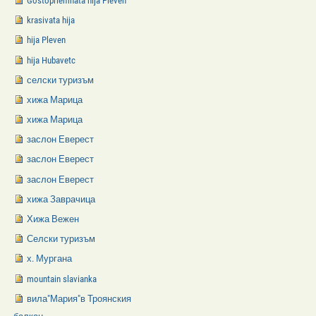
Gostopriemnata hija Pleven
krasivata hija
hija Pleven
hija Hubavetc
селски туризъм
хижа Марица
хижа Марица
заслон Еверест
заслон Еверест
заслон Еверест
хижа Заврачица
Хижа Вежен
Селски туризъм
х. Мургана
mountain slavianka
вила"Мария"в Троянския