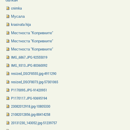
балкан
cnimka
Мусала
krasivata hija
Местноста "Копривките"
Местноста "Копривките"
Местноста "Копривките"
IMG_6867.JPG-92555019
IMG_9313.JPG-80360092
resized_DSCF8555.jpg-4911290
resized_DSCF8073.jpg-57301065
P1170095.JPG-91420951
P1170117.JPG-93695194
23082012918.jpg-10805330
21082012856.jpg-88414258
20131230_143052.jpg-51239757