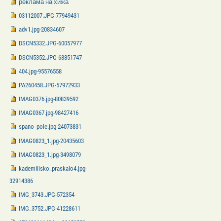
реклама на хижа
03112007.JPG-77949431
adv1.jpg-20834607
DSCN5332.JPG-60057977
DSCN5352.JPG-68851747
404.jpg-95576558
PA260458.JPG-57972933
IMAG0376.jpg-80839592
IMAG0367.jpg-98427416
spano_pole.jpg-24073831
IMAG0823_1.jpg-20435603
IMAG0823_1.jpg-3498079
kademliisko_praskalo4.jpg-
32914386
IMG_3743.JPG-572354
IMG_3752.JPG-41228611