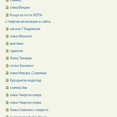
снимка
хижа Вихрен
Къща за гости ХЕРА-
с.Чифлик-включване в сайта
заслон Г.Кадемлия
хижа Мазалат
реклама
туризъм
Хижа Техеран
хотел Белмонт
хижа Извора, Славянка
Крушунски водопад
снимка бак
хижа Чаирски езера
хижа Чаирски езера
Хижа Семково с езерото