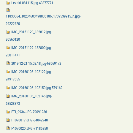
Levski 081115.jpg-43377771
11830064_10204603498835186_1709539915_n.jpg-
94222620
IMG_20151129_132812.jpg-
30560120
IMG_20151129_132800.jpg-
26011471
2013-12-21 15.02.18.jpg-68669172
IMG_20160106_102122.jpg-
24917655
IMG_20160106_102150.jpg-579162
IMG_20160106_102146.jpg-
63528373
ETI_9934.JPG-79091286
F1070017.JPG-84042948
F1070020.JPG-71185850