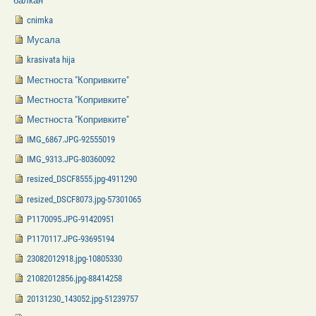
балкан
cnimka
Мусала
krasivata hija
Местноста "Копривките"
Местноста "Копривките"
Местноста "Копривките"
IMG_6867.JPG-92555019
IMG_9313.JPG-80360092
resized_DSCF8555.jpg-4911290
resized_DSCF8073.jpg-57301065
P1170095.JPG-91420951
P1170117.JPG-93695194
23082012918.jpg-10805330
21082012856.jpg-88414258
20131230_143052.jpg-51239757