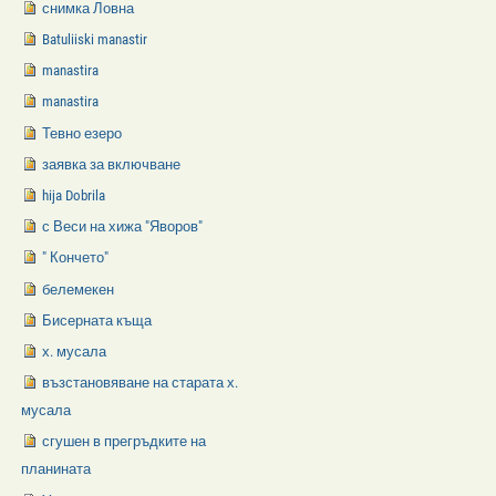
снимка Ловна
Batuliiski manastir
manastira
manastira
Тевно езеро
заявка за включване
hija Dobrila
с Веси на хижа "Яворов"
" Кончето"
белемекен
Бисерната къща
х. мусала
възстановяване на старата х.
мусала
сгушен в прегръдките на
планината