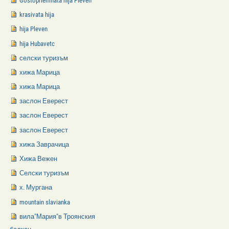
Gostopriemnata hija Pleven
krasivata hija
hija Pleven
hija Hubavetc
селски туризъм
хижа Марица
хижа Марица
заслон Еверест
заслон Еверест
заслон Еверест
хижа Заврачица
Хижа Вежен
Селски туризъм
х. Мургана
mountain slavianka
вила"Мария"в Троянския