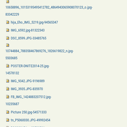
10658896_10153195495412782_4864943065908070123_o.jpg-
83342229
hija_Eho_IMG_5219.jpg-94565347
IMG_6592.jpg-81322343
DSC_8599.JPG-33485765
10744884_788358467869276_1826619822_n.jpg-
5503685
POSTER-DNITE2014-25.jpg-
14578132
IMG_9342.JPG-9196989
IMG_3935.JPG-835970
FB_IMG_1424883207512.jpg-
10235687
Picture 250.jpg-54571333
tn_P5060030.JPG-49992454