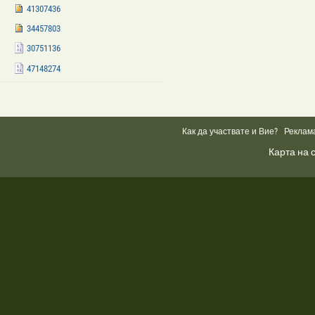
41307436
34457803
30751136
47148274
Facebook
Like
Box
Как да участвате и Вие?
Реклам
Карта на 