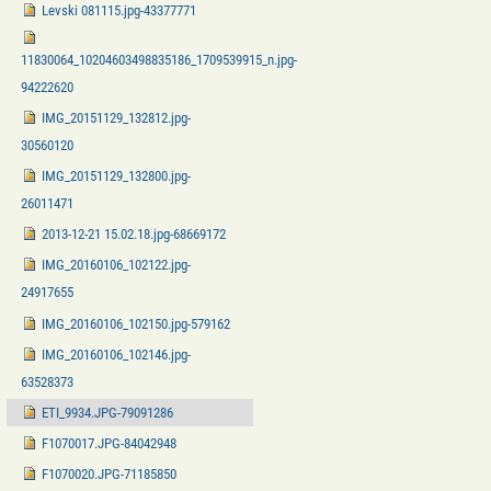
Levski 081115.jpg-43377771
11830064_10204603498835186_1709539915_n.jpg-
94222620
IMG_20151129_132812.jpg-
30560120
IMG_20151129_132800.jpg-
26011471
2013-12-21 15.02.18.jpg-68669172
IMG_20160106_102122.jpg-
24917655
IMG_20160106_102150.jpg-579162
IMG_20160106_102146.jpg-
63528373
ETI_9934.JPG-79091286
F1070017.JPG-84042948
F1070020.JPG-71185850