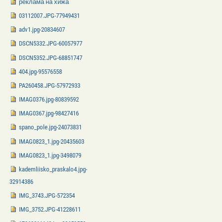
реклама на хижа
03112007.JPG-77949431
adv1.jpg-20834607
DSCN5332.JPG-60057977
DSCN5352.JPG-68851747
404.jpg-95576558
PA260458.JPG-57972933
IMAG0376.jpg-80839592
IMAG0367.jpg-98427416
spano_pole.jpg-24073831
IMAG0823_1.jpg-20435603
IMAG0823_1.jpg-3498079
kademliisko_praskalo4.jpg-
32914386
IMG_3743.JPG-572354
IMG_3752.JPG-41228611