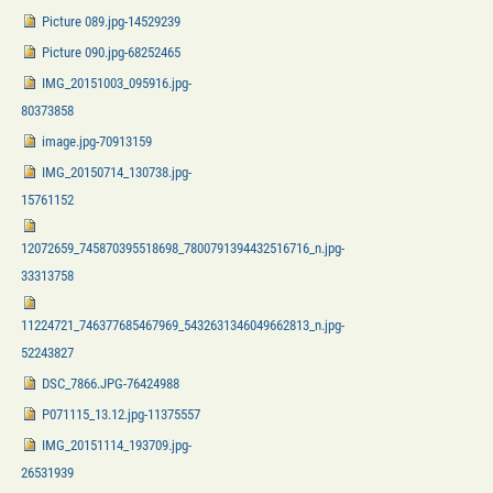
Picture 089.jpg-14529239
Picture 090.jpg-68252465
IMG_20151003_095916.jpg-
80373858
image.jpg-70913159
IMG_20150714_130738.jpg-
15761152
12072659_745870395518698_7800791394432516716_n.jpg-
33313758
11224721_746377685467969_5432631346049662813_n.jpg-
52243827
DSC_7866.JPG-76424988
P071115_13.12.jpg-11375557
IMG_20151114_193709.jpg-
26531939