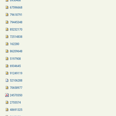
6950468
67596668
79618791
79445348
85232170
72514838
162280
86209648
5197908
6934645
91249119
52106288
70658977
24570350
2755574
48691325