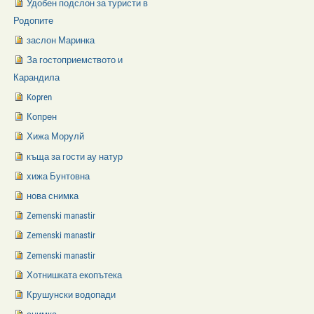
Удобен подслон за туристи в
Родопите
заслон Маринка
За гостоприемството и
Карандила
Kopren
Копрен
Хижа Морулй
къща за гости ау натур
хижа Бунтовна
нова снимка
Zemenski manastir
Zemenski manastir
Zemenski manastir
Хотнишката екопътека
Крушунски водопади