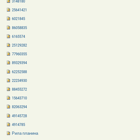
3148180
25641421
6021845
86058835
6165574
25129282
77960355
89329394
62252588
22234930
88455272
15643710
82063294
49145728
4914785
Рила планина