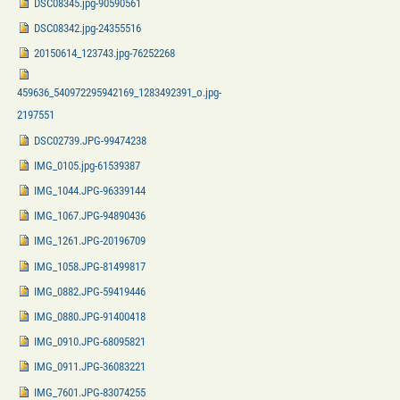
DSC08345.jpg-90590561
DSC08342.jpg-24355516
20150614_123743.jpg-76252268
459636_540972295942169_1283492391_o.jpg-
2197551
DSC02739.JPG-99474238
IMG_0105.jpg-61539387
IMG_1044.JPG-96339144
IMG_1067.JPG-94890436
IMG_1261.JPG-20196709
IMG_1058.JPG-81499817
IMG_0882.JPG-59419446
IMG_0880.JPG-91400418
IMG_0910.JPG-68095821
IMG_0911.JPG-36083221
IMG_7601.JPG-83074255