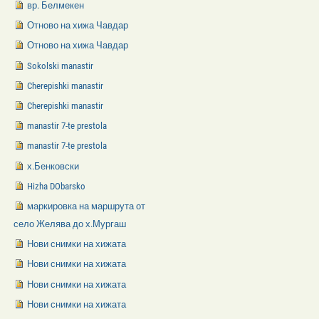
вр. Белмекен
Отново на хижа Чавдар
Отново на хижа Чавдар
Sokolski manastir
Cherepishki manastir
Cherepishki manastir
manastir 7-te prestola
manastir 7-te prestola
х.Бенковски
Hizha DObarsko
маркировка на маршрута от
село Желява до х.Мургаш
Нови снимки на хижата
Нови снимки на хижата
Нови снимки на хижата
Нови снимки на хижата