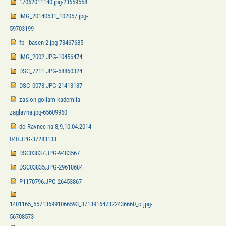
17062011140.jpg-23659558
IMG_20140531_102057.jpg-
59703199
fb - basen 2.jpg-73467685
IMG_2002.JPG-10456474
DSC_7211.JPG-58860324
DSC_0078.JPG-21413137
zaslon-goliam-kademlia-
zaglavna.jpg-65609960
do Ravnec na 8,9,10.04.2014
040.JPG-37283133
DSC03837.JPG-9483567
DSC03835.JPG-29618684
P1170796.JPG-26453867
1401165_557136991066593_371391647322436660_o.jpg-
56708573