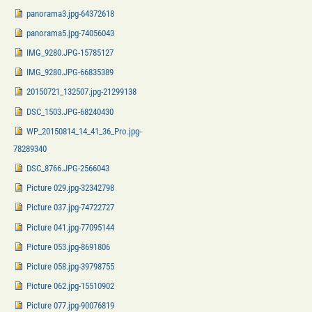
panorama3.jpg-64372618
panorama5.jpg-74056043
IMG_9280.JPG-15785127
IMG_9280.JPG-66835389
20150721_132507.jpg-21299138
DSC_1503.JPG-68240430
WP_20150814_14_41_36_Pro.jpg-
78289340
DSC_8766.JPG-2566043
Picture 029.jpg-32342798
Picture 037.jpg-74722727
Picture 041.jpg-77095144
Picture 053.jpg-8691806
Picture 058.jpg-39798755
Picture 062.jpg-15510902
Picture 077.jpg-90076819