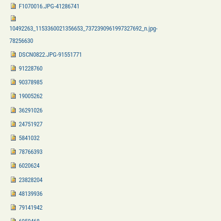
F1070016.JPG-41286741
10492263_1153360021356653_7372390961997327692_n.jpg-
78256630
DSCN0822.JPG-91551771
91228760
90378985
19005262
36291026
24751927
5841032
78766393
6020624
23828204
48139936
79141942