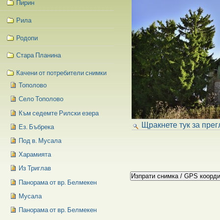
Пирин
Рила
Родопи
Стара Планина
Качени от потребители снимки
Тополово
Село Тополово
Към седемте Рилски езера
Щракнете тук за прег
Ез. Бъбрека
Под в. Мусала
Харамията
Из Триглав
Панорама от вр. Белмекен
Мусала
Панорама от вр. Белмекен