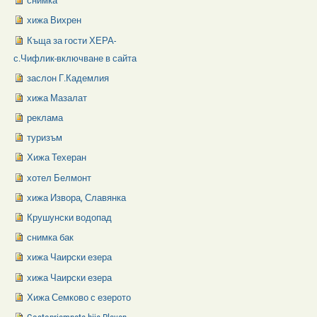
снимка
хижа Вихрен
Къща за гости ХЕРА-
с.Чифлик-включване в сайта
заслон Г.Кадемлия
хижа Мазалат
реклама
туризъм
Хижа Техеран
хотел Белмонт
хижа Извора, Славянка
Крушунски водопад
снимка бак
хижа Чаирски езера
хижа Чаирски езера
Хижа Семково с езерото