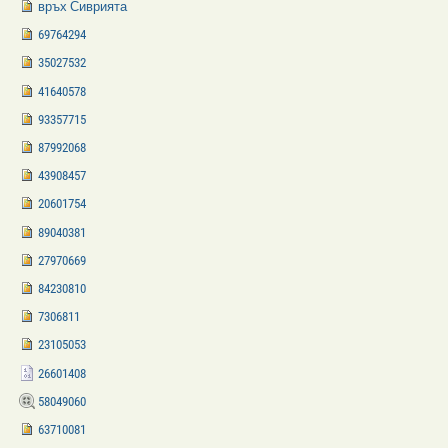
връх Сиврията
69764294
35027532
41640578
93357715
87992068
43908457
20601754
89040381
27970669
84230810
7306811
23105053
26601408
58049060
63710081