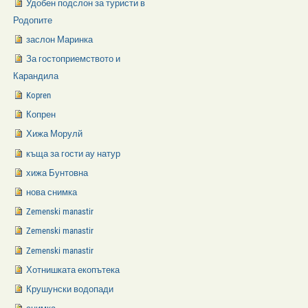
Удобен подслон за туристи в
Родопите
заслон Маринка
За гостоприемството и
Карандила
Kopren
Копрен
Хижа Морулй
къща за гости ау натур
хижа Бунтовна
нова снимка
Zemenski manastir
Zemenski manastir
Zemenski manastir
Хотнишката екопътека
Крушунски водопади