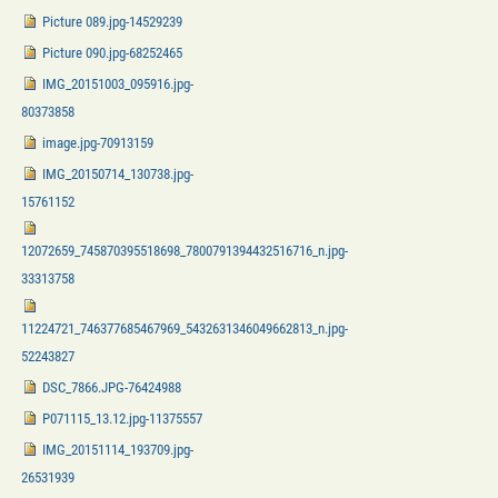
Picture 089.jpg-14529239
Picture 090.jpg-68252465
IMG_20151003_095916.jpg-
80373858
image.jpg-70913159
IMG_20150714_130738.jpg-
15761152
12072659_745870395518698_7800791394432516716_n.jpg-
33313758
11224721_746377685467969_5432631346049662813_n.jpg-
52243827
DSC_7866.JPG-76424988
P071115_13.12.jpg-11375557
IMG_20151114_193709.jpg-
26531939