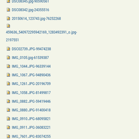
DSC08345.jpg-90590561
DSC08342.jpg-24355516
20150614_123743.jpg-76252268
459636_540972295942169_1283492391_o.jpg-
2197551
DSC02739.JPG-99474238
IMG_0105.jpg-61539387
IMG_1044.JPG-96339144
IMG_1067.JPG-94890436
IMG_1261.JPG-20196709
IMG_1058.JPG-81499817
IMG_0882.JPG-59419446
IMG_0880.JPG-91400418
IMG_0910.JPG-68095821
IMG_0911.JPG-36083221
IMG_7601.JPG-83074255