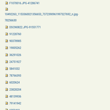
F1070016.JPG-41286741
10492263_1153360021356653_7372390961997327692_n.jpg-
78256630
DSCN0822.JPG-91551771
91228760
90378985
19005262
36291026
24751927
5841032
78766393
6020624
23828204
48139936
79141942