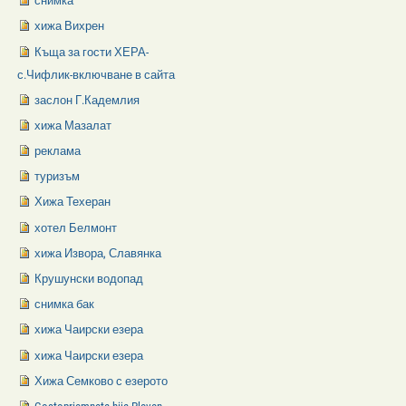
снимка
хижа Вихрен
Къща за гости ХЕРА-
с.Чифлик-включване в сайта
заслон Г.Кадемлия
хижа Мазалат
реклама
туризъм
Хижа Техеран
хотел Белмонт
хижа Извора, Славянка
Крушунски водопад
снимка бак
хижа Чаирски езера
хижа Чаирски езера
Хижа Семково с езерото