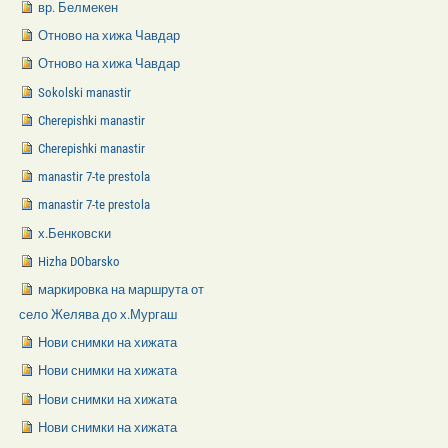
вр. Белмекен
Отново на хижа Чавдар
Отново на хижа Чавдар
Sokolski manastir
Cherepishki manastir
Cherepishki manastir
manastir 7-te prestola
manastir 7-te prestola
х.Бенковски
Hizha DObarsko
маркировка на маршрута от
село Желява до х.Мургаш
Нови снимки на хижата
Нови снимки на хижата
Нови снимки на хижата
Нови снимки на хижата