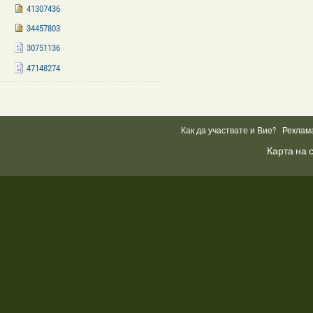
41307436
34457803
30751136
47148274
Facebook
Like
Box
Как да участвате и Вие?
Реклам
Карта на 