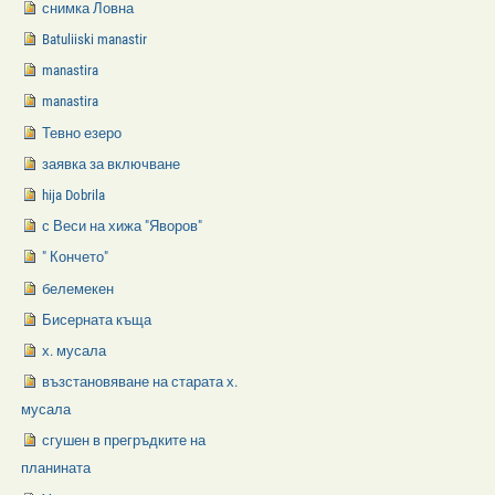
снимка Ловна
Batuliiski manastir
manastira
manastira
Тевно езеро
заявка за включване
hija Dobrila
с Веси на хижа "Яворов"
" Кончето"
белемекен
Бисерната къща
х. мусала
възстановяване на старата х.
мусала
сгушен в прегръдките на
планината