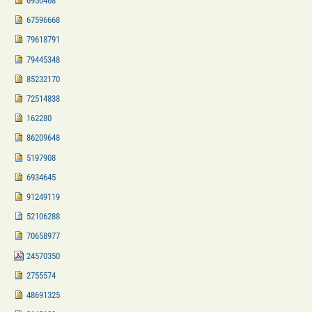
6950468
67596668
79618791
79445348
85232170
72514838
162280
86209648
5197908
6934645
91249119
52106288
70658977
24570350
2755574
48691325