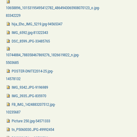
10658896_10153195495412782_4864943065908070123_o.jpg-
83342229
hija_Eho_IMG_5219.jpg-94565347
IMG_6592.jpg-81322343
DSC_8599.JPG-33485765
10744884_788358467869276_1826619822_n.jpg-
5503685
POSTER-DNITE2014-25.jpg-
14578132
IMG_9342.JPG-9196989
IMG_3935.JPG-835970
FB_IMG_1424883207512.jpg-
10235687
Picture 250.jpg-54571333
tn_P5060030.JPG-49992454