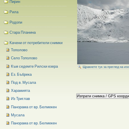
Пирин
Рила
Родопи
Стара Планина
Качени от потребители снимки
Тополово
Село Тополово
Към седемте Рилски езера
Щракнете тук за преглед на из
Ез. Бъбрека
Под в. Мусала
Харамията
Из Триглав
Панорама от вр. Белмекен
Мусала
Панорама от вр. Белмекен