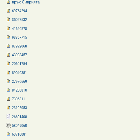
връх Сиврията
69764294
35027532
41640578
93357715
87992068
43908457
20601754
89040381
27970669
84230810
7306811
23105053
26601408
58049060
63710081