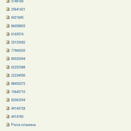
3148180
25641421
6021845
86058835
6165574
25129282
77960355
89329394
62252588
22234930
88455272
15643710
82063294
49145728
4914785
Рила планина