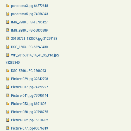
panorama3.jpg-64372618
panorama5.jpg-74056043
IMG_9280.JPG-15785127
IMG_9280.JPG-66835389
20150721_132507.jpg-21299138
DSC_1503.JPG-68240430
WP_20150814_14_41_36_Pro.jpg-
78289340
DSC_8766.JPG-2566043
Picture 029.jpg-32342798
Picture 037.jpg-74722727
Picture 041.jpg-77095144
Picture 053.jpg-8691806
Picture 058.jpg-39798755
Picture 062.jpg-15510902
Picture 077.jpg-90076819