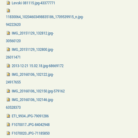
Levski 081115.jpg-43377771
11830064_10204603498835186_1709539915_n.jpg-
94222620
IMG_20151129_132812.jpg-
30560120
IMG_20151129_132800.jpg-
26011471
2013-12-21 15.02.18.jpg-68669172
IMG_20160106_102122.jpg-
24917655
IMG_20160106_102150.jpg-579162
IMG_20160106_102146.jpg-
63528373
ETI_9934.JPG-79091286
F1070017.JPG-84042948
F1070020.JPG-71185850