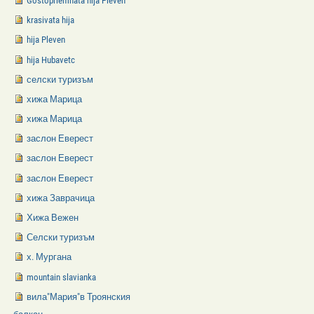
Gostopriemnata hija Pleven
krasivata hija
hija Pleven
hija Hubavetc
селски туризъм
хижа Марица
хижа Марица
заслон Еверест
заслон Еверест
заслон Еверест
хижа Заврачица
Хижа Вежен
Селски туризъм
х. Мургана
mountain slavianka
вила"Мария"в Троянския