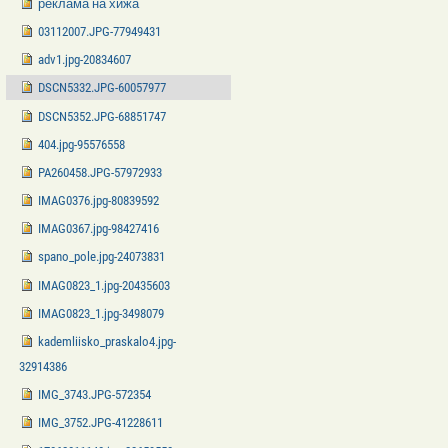
реклама на хижа
03112007.JPG-77949431
adv1.jpg-20834607
DSCN5332.JPG-60057977
DSCN5352.JPG-68851747
404.jpg-95576558
PA260458.JPG-57972933
IMAG0376.jpg-80839592
IMAG0367.jpg-98427416
spano_pole.jpg-24073831
IMAG0823_1.jpg-20435603
IMAG0823_1.jpg-3498079
kademliisko_praskalo4.jpg-
32914386
IMG_3743.JPG-572354
IMG_3752.JPG-41228611