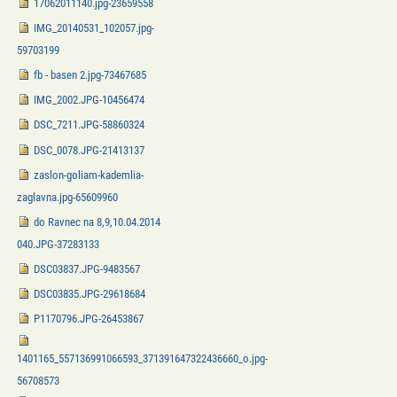
17062011140.jpg-23659558
IMG_20140531_102057.jpg-
59703199
fb - basen 2.jpg-73467685
IMG_2002.JPG-10456474
DSC_7211.JPG-58860324
DSC_0078.JPG-21413137
zaslon-goliam-kademlia-
zaglavna.jpg-65609960
do Ravnec na 8,9,10.04.2014
040.JPG-37283133
DSC03837.JPG-9483567
DSC03835.JPG-29618684
P1170796.JPG-26453867
1401165_557136991066593_371391647322436660_o.jpg-
56708573