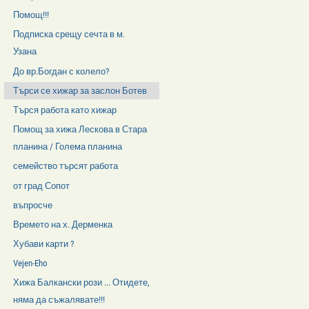
Помощ!!!
Подписка срещу сечта в м.
Узана
До вр.Богдан с колело?
Търси се хижар за заслон Ботев
Търся работа като хижар
Помощ за хижа Лескова в Стара
планина / Голема планина
семейство търсят работа
от град Сопот
въпросче
Времето на х. Дерменка
Хубави карти ?
Vejen-Eho
Хижа Балкански рози ... Отидете,
няма да съжалявате!!!