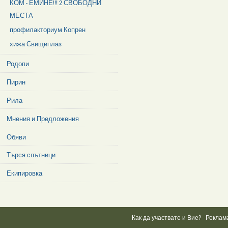
КОМ - ЕМИНЕ!!! 2 СВОБОДНИ
МЕСТА
профилакториум Копрен
хижа Свищиплаз
Родопи
Пирин
Рила
Мнения и Предложения
Обяви
Търся спътници
Екипировка
Facebook
Like
Box
Как да участвате и Вие?
Реклам