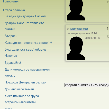
Говорилня
т
Стара планина
За един ден до връх Паскал
До връх Баба - пътепис със
1
от
Anonymous User
—
снимки.
последна промяна 18 Feb
Въпрос..
К
2009 05:41 PM
Хижа до която се стига с влак???
Благодарност към Любомир
Николов
Здравейте!
Дали може да се намери някоя
хижа....
Преход в Централен Балкан
До Левски по 24-май
Хижа или вила за група
астрономи-любители