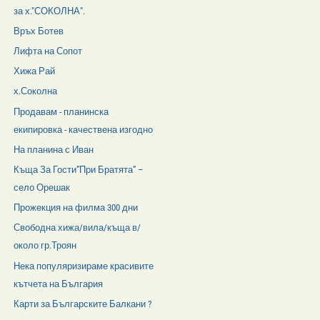
за х."СОКОЛНА".
Връх Ботев
Лифта на Сопот
Хижа Рай
х.Соколна
Продавам - планинска
екипировка - качествена изгодно
На планина с Иван
Къща За Гости”При Братята” –
село Орешак
Прожекция на филма 300 дни
Свободна хижа/вила/къща в/
около гр.Троян
Нека популяризираме красивите
кътчета на България
Карти за Българските Балкани ?