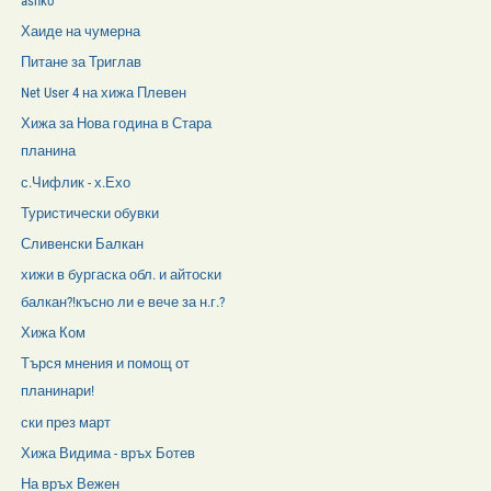
ashko
Хаиде на чумерна
Питане за Триглав
Net User 4 на хижа Плевен
Хижа за Нова година в Стара
планина
с.Чифлик - х.Ехо
Туристически обувки
Сливенски Балкан
хижи в бургаска обл. и айтоски
балкан?!късно ли е вече за н.г.?
Хижа Ком
Търся мнения и помощ от
планинари!
ски през март
Хижа Видима - връх Ботев
На връх Вежен