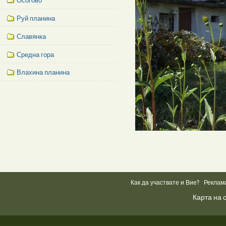
Осогово
Руй планина
Славянка
Средна гора
Влахина планина
Facebook
Like
Box
Как да участвате и Вие?
Реклам
Карта на 