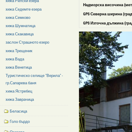
xижа Рилски езера
Надморска височина (мет
xижа Седемте езера
GPS Северна ширина (град
xижа Семково
GPS Източна дължина (гра
xижа Шумнатица
xижа Скакавица
заслон Страшното езеро
xижа Трещеник
xижа Вада
xижа Венетица
Туристическо селище "Верила" -
гр.Сапарева баня
хижа Ястребец
xижа Заврачица
Беласица
Голо бърдо