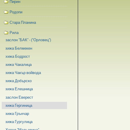
Пирин
Родопи
Стара Планина
Рила
заслон "БАК" - ("Орловец")
xижа Белмекен
хижа Бодрост
xижа Чакалица
xижа Чакър войвода
xижа Добърско
xижа Елешница
заслон Еверест
xижа Гергиница
xижа Грънчар
xижа Гургулица
Хотел "Мальовица"