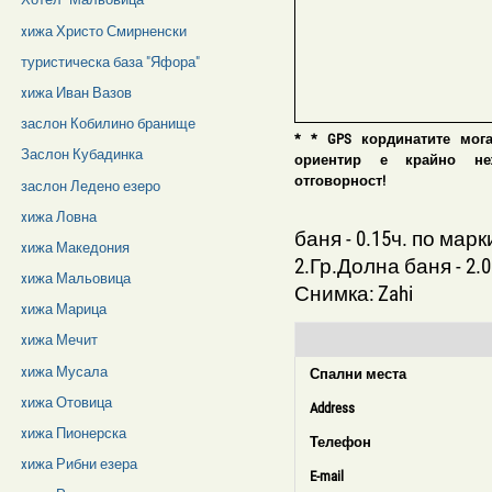
xижа Христо Смирненски
туристическа база "Яфора"
xижа Иван Вазов
заслон Кобилино бранище
* * GPS кординатите мог
Заслон Кубадинка
ориентир е крайно нежел
отговорност!
заслон Ледено езеро
xижа Ловна
баня - 0.15ч. по мар
xижа Македония
2.Гр.Долна баня - 2.
xижа Мальовица
Снимка: Zahi
xижа Марица
xижа Мечит
xижа Мусала
Спални места
xижа Отовица
Address
xижа Пионерска
Телефон
xижа Рибни езера
E-mail