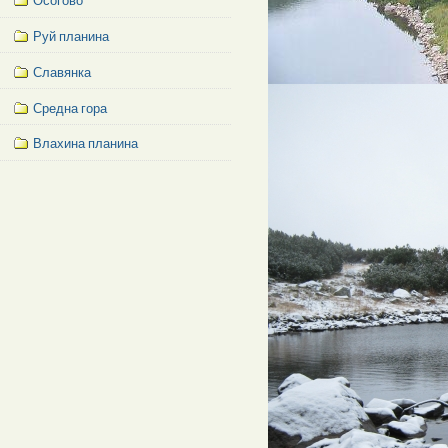
Осогово
Руй планина
Славянка
Средна гора
Влахина планина
Facebook
Like
Box