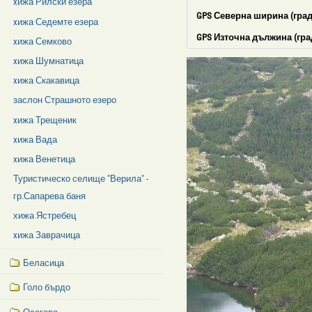
xижа Рилски езера
GPS Северна ширина (град
xижа Седемте езера
GPS Източна дължина (гра
xижа Семково
xижа Шумнатица
xижа Скакавица
заслон Страшното езеро
xижа Трещеник
xижа Вада
xижа Венетица
Туристическо селище "Верила" -
гр.Сапарева баня
хижа Ястребец
xижа Заврачица
Беласица
Голо бърдо