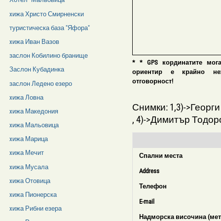
xижа Христо Смирненски
туристическа база "Яфора"
xижа Иван Вазов
заслон Кобилино бранище
* * GPS кординатите мог
Заслон Кубадинка
ориентир е крайно нежел
отговорност!
заслон Ледено езеро
xижа Ловна
Снимки: 1,3)->Георг
xижа Македония
, 4)->Димитър Тодор
xижа Мальовица
xижа Марица
xижа Мечит
Спални места
xижа Мусала
Address
xижа Отовица
Телефон
xижа Пионерска
E-mail
xижа Рибни езера
Надморска височина (мет