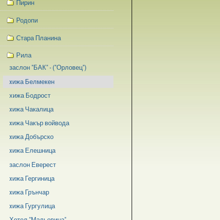
Пирин
Родопи
Стара Планина
Рила
заслон "БАК" - ("Орловец")
xижа Белмекен
хижа Бодрост
xижа Чакалица
xижа Чакър войвода
xижа Добърско
xижа Елешница
заслон Еверест
xижа Гергиница
xижа Грънчар
xижа Гургулица
Хотел "Мальовица"