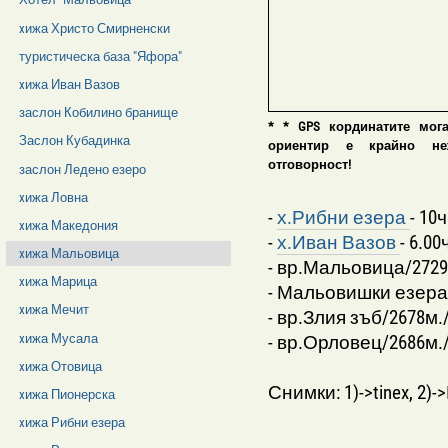
xижа Христо Смирненски
туристическа база "Яфора"
xижа Иван Вазов
заслон Кобилино бранище
* * GPS кординатите мог
Заслон Кубадинка
ориентир е крайно нежел
отговорност!
заслон Ледено езеро
xижа Ловна
-
х.Рибни езера
- 10ч
xижа Македония
-
х.Иван Вазов
- 6.00
xижа Мальовица
- вр.Мальовица/2729м.
xижа Марица
- Мальовишки езера 
xижа Мечит
- вр.Злия зъб/2678м./
xижа Мусала
- вр.Орловец/2686м./ 
xижа Отовица
Снимки: 1)->tinex, 2)->
xижа Пионерска
xижа Рибни езера