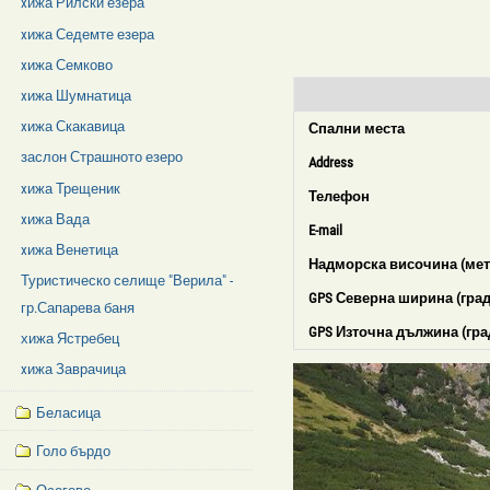
xижа Рилски езера
xижа Седемте езера
xижа Семково
xижа Шумнатица
xижа Скакавица
Спални места
заслон Страшното езеро
Address
xижа Трещеник
Телефон
xижа Вада
E-mail
xижа Венетица
Надморска височина (мет
Туристическо селище "Верила" -
GPS Северна ширина (град
гр.Сапарева баня
GPS Източна дължина (гра
хижа Ястребец
xижа Заврачица
Беласица
Голо бърдо