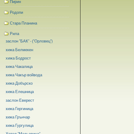
Пирин
Родопи
Стара Планина
Рила
заслон "БАК" - ("Орловец")
xижа Белмекен
хижа Бодрост
xижа Чакалица
xижа Чакър войвода
xижа Добърско
xижа Елешница
заслон Еверест
xижа Гергиница
xижа Грънчар
xижа Гургулица
Хотел "Мальовица"