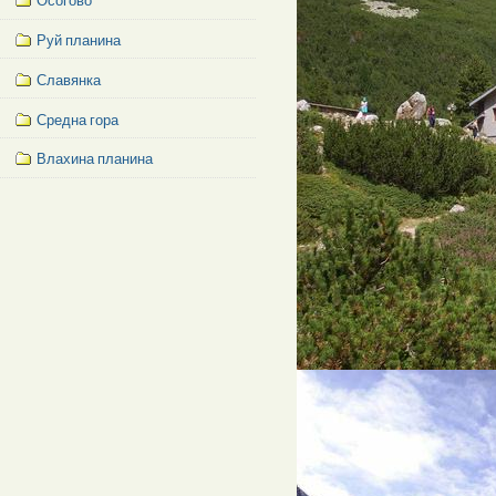
Осогово
Руй планина
Славянка
Средна гора
Влахина планина
Facebook
Like
Box