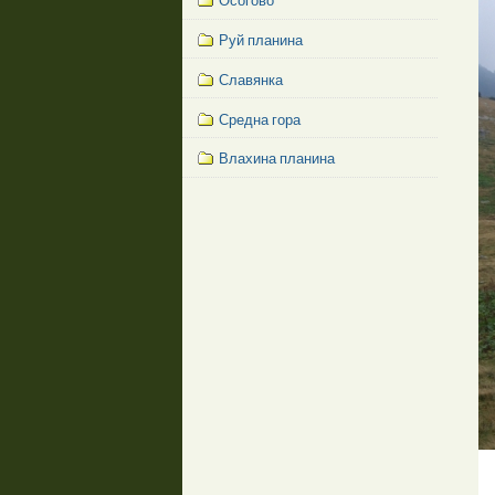
Осогово
Руй планина
Славянка
Средна гора
Влахина планина
Facebook
Like
Box