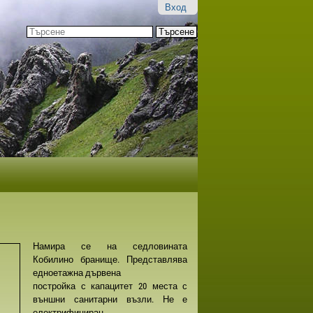
Вход
Търсене
Разширено
търсене...
Намира се на седловината
Кобилино бранище. Представлява
едноетажна дървена
постройка с капацитет 20 места с
външни санитарни възли. Не е
електрифициран