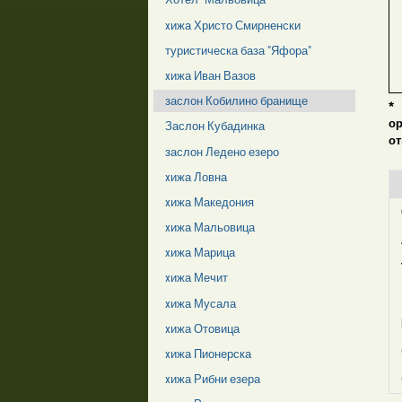
xижа Христо Смирненски
туристическа база "Яфора"
xижа Иван Вазов
заслон Кобилино бранище
*
о
Заслон Кубадинка
от
заслон Ледено езеро
xижа Ловна
xижа Македония
xижа Мальовица
xижа Марица
xижа Мечит
xижа Мусала
xижа Отовица
xижа Пионерска
xижа Рибни езера