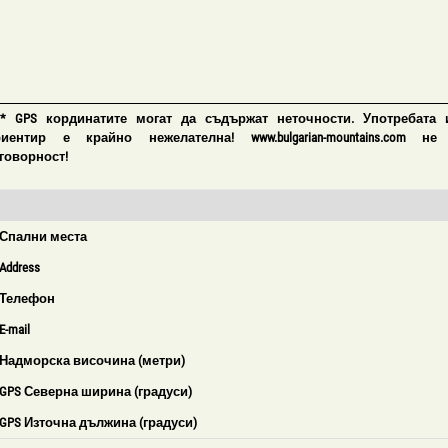
 * GPS кординатите могат да съдържат неточности. Употребата 
риентир е крайно нежелателна! www.bulgarian-mountains.com не
говорност!
Спални места
Address
Телефон
E-mail
Надморска височина (метри)
GPS Северна ширина (градуси)
GPS Източна дължина (градуси)