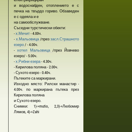
и водоснабден, отоплението е с
печка на твърдо гориво. Обзаведен
е с одеяла и е
на самообслужване.
Съседни турстически обекти:
-
х.Мечит
- 4.00ч.
-
х.Мальовица
/през
засл.Страшното
езеро
/ - 4.00ч.
-
хотел Мальовица
/през Йовчево
езеро/ - 5.00ч.
-
х.Рибни езера
- 4.30ч.
- Кирилова поляна - 2.00ч.
- Сухото езеро - 0.40ч.
Пътеките са маркирани.
Изходно място: Рилски манастир -
4.00ч. по маркирана пътека през
Кирилова поляна
и Сухото езеро.
Снимки: 1)->mutio, 2,3)->Любомир
Лямов, 4)->Zahi