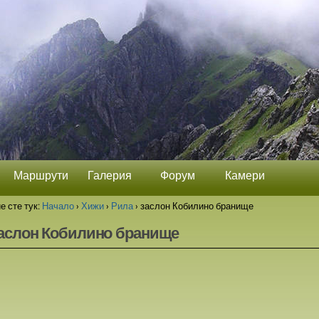
Маршрути
Галерия
Форум
Камери
е сте тук:
Начало
›
Хижи
›
Рила
›
заслон Кобилино бранище
аслон Кобилино бранище