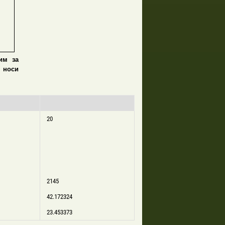
им за
 носи
20
2145
42.172324
23.453373