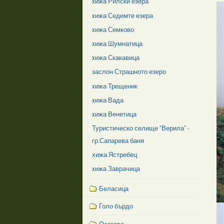
xижа Рилски езера
xижа Седемте езера
xижа Семково
xижа Шумнатица
xижа Скакавица
заслон Страшното езеро
xижа Трещеник
xижа Вада
xижа Венетица
Туристическо селище "Верила" -
гр.Сапарева баня
хижа Ястребец
xижа Заврачица
Беласица
Голо бърдо