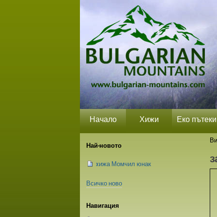
Прескачане
Лични
Секции
на
средства
съдържание.
|
Прескачане
до
навигация
Начало
Хижи
Еко пътеки
Ви
Най-новото
з
xижа Момчил юнак
Всичко ново
Навигация