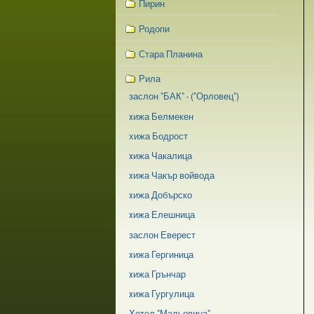
Пирин
Родопи
Стара Планина
Рила
заслон "БАК" - ("Орловец")
xижа Белмекен
хижа Бодрост
xижа Чакалица
xижа Чакър войвода
xижа Добърско
xижа Елешница
заслон Еверест
xижа Гергиница
xижа Грънчар
xижа Гургулица
Хотел "Мальовица"