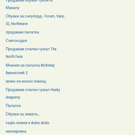
Продавам обувки Трезета
Макалу
Обувки за сноуборд - Forum, Vans,
32, Northwave
продавам палатка
Снегоходки
Продавам спален чувал The
North Face
Мнения за палатка McKinley
Beavercreek 2
може ли малко помощ
Продавам спален чувал Husky
Anapurna
Палатка
Обувки за зимата...
vsqko mnenie e dobre do6lo
екипировка