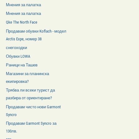
Мнения за палатка
Мнения за палатка
Qke The North Face
Продавам обувки Koflach - модел
Arctis Expe, номер 38
снегоходки
Обувки LOWA
Раници на Ташев
Магазини за планинска
екипировка?
Трябва ли всеки турист да
разбира от ориентиране?
Продавам чисто нови Garmont
Syncro
Продавам Garmont Syncro за
130лв.