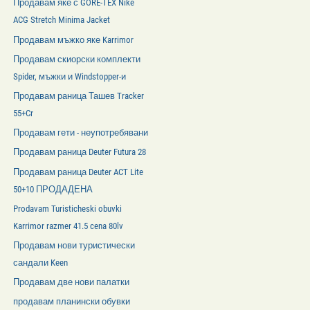
Продавам яке с GORE-TEX Nike
ACG Stretch Minima Jacket
Продавам мъжко яке Karrimor
Продавам скиорски комплекти
Spider, мъжки и Windstopper-и
Продавам раница Ташев Tracker
55+Cr
Продавам гети - неупотребявани
Продавам раница Deuter Futura 28
Продавам раница Deuter ACT Lite
50+10 ПРОДАДЕНА
Prodavam Turisticheski obuvki
Karrimor razmer 41.5 cena 80lv
Продавам нови туристически
сандали Keen
Продавам две нови палатки
продавам планински обувки