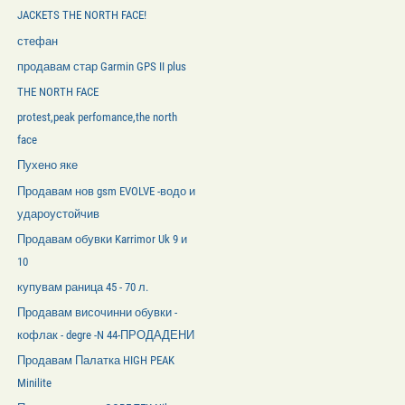
JACKETS THE NORTH FACE!
стефан
продавам стар Garmin GPS II plus
THE NORTH FACE
protest,peak perfomance,the north
face
Пухено яке
Продавам нов gsm EVOLVE -водо и
удароустойчив
Продавам обувки Karrimor Uk 9 и
10
купувам раница 45 - 70 л.
Продавам височинни обувки -
кофлак - degre -N 44-ПРОДАДЕНИ
Продавам Палатка HIGH PEAK
Minilite