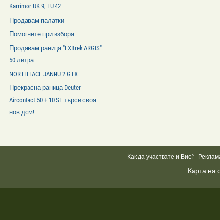
Karrimor UK 9, EU 42
Продавам палатки
Помогнете при избора
Продавам раница "EXItrek ARGIS"
50 литра
NORTH FACE JANNU 2 GTX
Прекрасна раница Deuter
Aircontact 50 + 10 SL търси своя
нов дом!
Facebook
Like
Box
Как да участвате и Вие?
Реклам
Карта на 