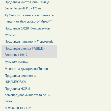
Продавам Чисто Нова Раница
Deuter Futura 42 Pro - 170 лв.
Хубави ли са якетата и спалните
чували от българското "Мило" ?
Продавам DAZER - Ултразвуков
кучегон
Продавам панталони TrangoWorld
Продавам раница ТАШЕВ -
Алпинист 60+10
купувам раница
Мнения за дъждобран Ташев
Продавам височинна
EКИПИРОВКА
Продавам НОВИ
самонадуваеми шалтета по 35
лева
NEW JACKETS KILLY!