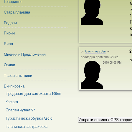
Говорилня
м
З
Стара планина
1
Родопи
к
Пирин
m
Рила
2
от
Anonymous User
—
Мнения и Предложения
последна промяна 02 Sep
Р
2010 08:09 PM
Обяви
Търся спътници
Екипировка
Продавам два самохвата-100лв
Kompas
Спален чувал???
Туристически обувки Asolo
Планинска застраховка