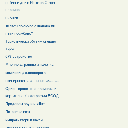
по4ивни дни в Изто4на Стара
планина
Обувки
10 пъти по-скъпо означава ли 10
пъти по-хубаво?
Туристически обувки- спешно
търся
GPS устройство
Мнение за раница и палатка
малиовица-х.пионерска
екипировка за алпинизъм...........
Ориентирането в планината и
картите на Картография-ЕООД
Продавам обувки Killtec
Питане за Bask
импрегнатори и вакси