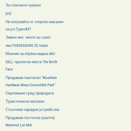
За спалните чували
jorji
Не копувайте от спортен магазин
на ул.Гурко#27
Зимно яке - моля за съвет
яке FIVESEASONS 25 лева!
Мнение за обувки марка AKU
SELL: пролетни якета The North
Face
Продавам панталон "Mountain
Hardwear Mesa Convertible Pant"
Оцеляване сред природата
Туристически магазин
Слънчеви зарядни устройства
Продавам постелка (шалте)
Mammut Lux Mat