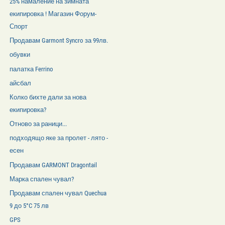
25% намаление на зимната
екипировка ! Магазин Форум-
Спорт
Продавам Garmont Syncro за 99лв.
обувки
палатка Ferrino
айсбал
Колко бихте дали за нова
екипировка?
Отново за раници...
подходящо яке за пролет - лято -
есен
Продавам GARMONT Dragontail
Марка спален чувал?
Продавам спален чувал Quechua
9 до 5°C 75 лв
GPS