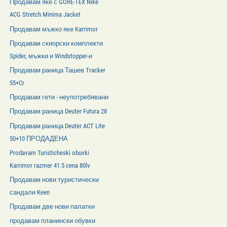
Продавам яке с GORE-TEX Nike
ACG Stretch Minima Jacket
Продавам мъжко яке Karrimor
Продавам скиорски комплекти
Spider, мъжки и Windstopper-и
Продавам раница Ташев Tracker
55+Cr
Продавам гети - неупотребявани
Продавам раница Deuter Futura 28
Продавам раница Deuter ACT Lite
50+10 ПРОДАДЕНА
Prodavam Turisticheski obuvki
Karrimor razmer 41.5 cena 80lv
Продавам нови туристически
сандали Keen
Продавам две нови палатки
продавам планински обувки