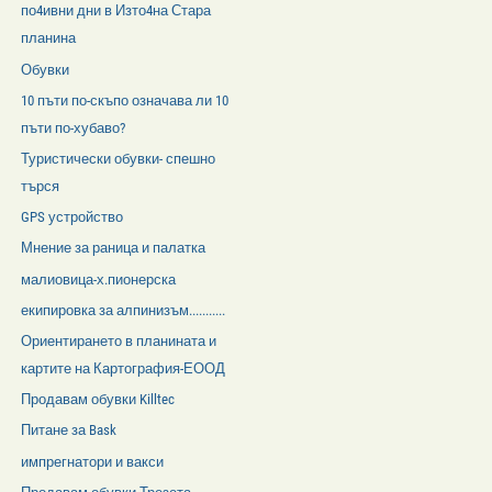
по4ивни дни в Изто4на Стара
планина
Обувки
10 пъти по-скъпо означава ли 10
пъти по-хубаво?
Туристически обувки- спешно
търся
GPS устройство
Мнение за раница и палатка
малиовица-х.пионерска
екипировка за алпинизъм...........
Ориентирането в планината и
картите на Картография-ЕООД
Продавам обувки Killtec
Питане за Bask
импрегнатори и вакси