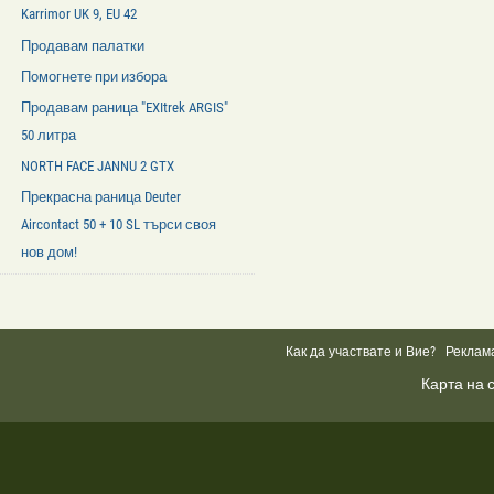
Karrimor UK 9, EU 42
Продавам палатки
Помогнете при избора
Продавам раница "EXItrek ARGIS"
50 литра
NORTH FACE JANNU 2 GTX
Прекрасна раница Deuter
Aircontact 50 + 10 SL търси своя
нов дом!
Facebook
Like
Box
Как да участвате и Вие?
Реклам
Карта на 