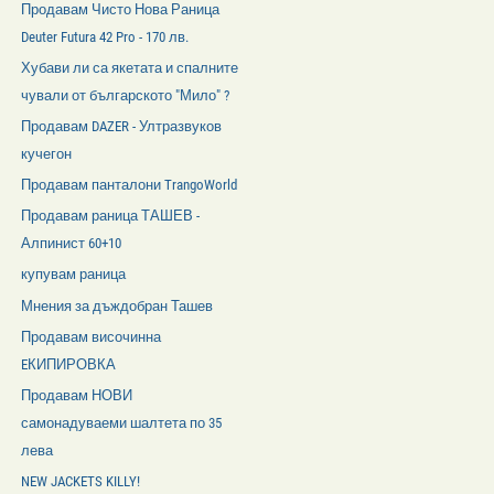
Продавам Чисто Нова Раница
Deuter Futura 42 Pro - 170 лв.
Хубави ли са якетата и спалните
чували от българското "Мило" ?
Продавам DAZER - Ултразвуков
кучегон
Продавам панталони TrangoWorld
Продавам раница ТАШЕВ -
Алпинист 60+10
купувам раница
Мнения за дъждобран Ташев
Продавам височинна
EКИПИРОВКА
Продавам НОВИ
самонадуваеми шалтета по 35
лева
NEW JACKETS KILLY!