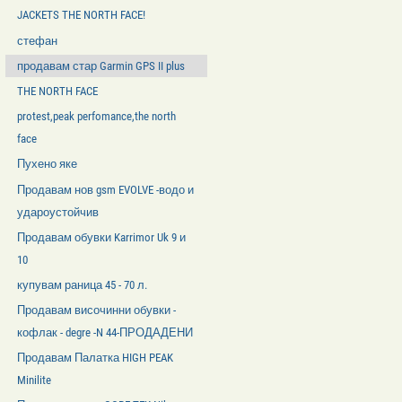
JACKETS THE NORTH FACE!
стефан
продавам стар Garmin GPS II plus
THE NORTH FACE
protest,peak perfomance,the north
face
Пухено яке
Продавам нов gsm EVOLVE -водо и
удароустойчив
Продавам обувки Karrimor Uk 9 и
10
купувам раница 45 - 70 л.
Продавам височинни обувки -
кофлак - degre -N 44-ПРОДАДЕНИ
Продавам Палатка HIGH PEAK
Minilite