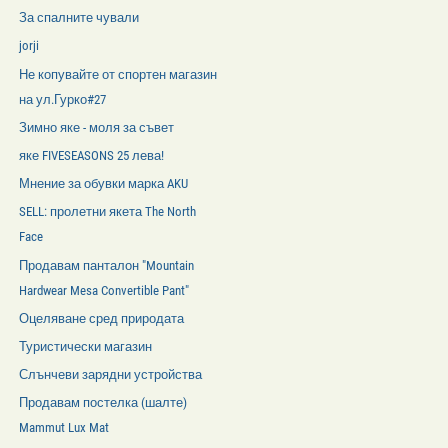
За спалните чували
jorji
Не копувайте от спортен магазин
на ул.Гурко#27
Зимно яке - моля за съвет
яке FIVESEASONS 25 лева!
Мнение за обувки марка AKU
SELL: пролетни якета The North
Face
Продавам панталон "Mountain
Hardwear Mesa Convertible Pant"
Оцеляване сред природата
Туристически магазин
Слънчеви зарядни устройства
Продавам постелка (шалте)
Mammut Lux Mat