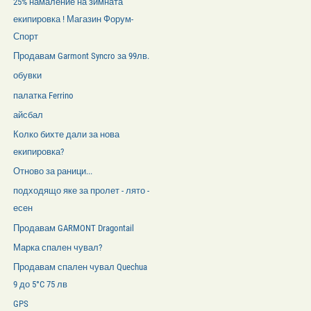
25% намаление на зимната
екипировка ! Магазин Форум-
Спорт
Продавам Garmont Syncro за 99лв.
обувки
палатка Ferrino
айсбал
Колко бихте дали за нова
екипировка?
Отново за раници...
подходящо яке за пролет - лято -
есен
Продавам GARMONT Dragontail
Марка спален чувал?
Продавам спален чувал Quechua
9 до 5°C 75 лв
GPS