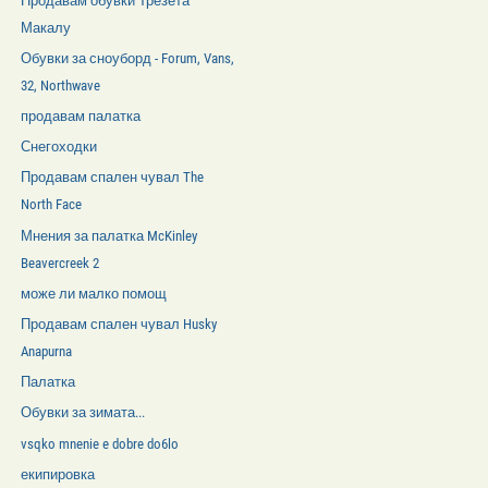
Продавам обувки Трезета
Макалу
Обувки за сноуборд - Forum, Vans,
32, Northwave
продавам палатка
Снегоходки
Продавам спален чувал The
North Face
Мнения за палатка McKinley
Beavercreek 2
може ли малко помощ
Продавам спален чувал Husky
Anapurna
Палатка
Обувки за зимата...
vsqko mnenie e dobre do6lo
екипировка