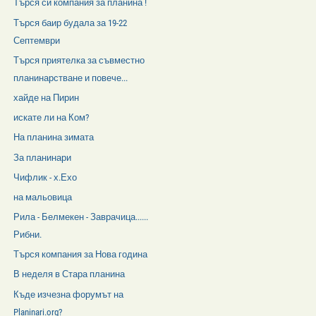
Търся си компания за планина !
Търся баир будала за 19-22
Септември
Търся приятелка за съвместно
планинарстване и повече...
хайде на Пирин
искате ли на Ком?
На планина зимата
За планинари
Чифлик - х.Ехо
на мальовица
Рила - Белмекен - Заврачица......
Рибни.
Търся компания за Нова година
В неделя в Стара планина
Къде изчезна форумът на
Planinari.org?