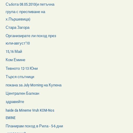
Събота 08.05.2010(и петъчна
група с преспиване на
х.Пършевица)
Стара Загора
Организирате ли поход през
юли-август'10
15,16 Май
Ком Емине
Тевното 12-13 Юни
Търся спътници
покана за July Morning на Купена
Централен Балкан
здравейте
haide da Mineme Vruh KOM-Nos
EMINE
Планирам поход в Рила - 5-6 дни