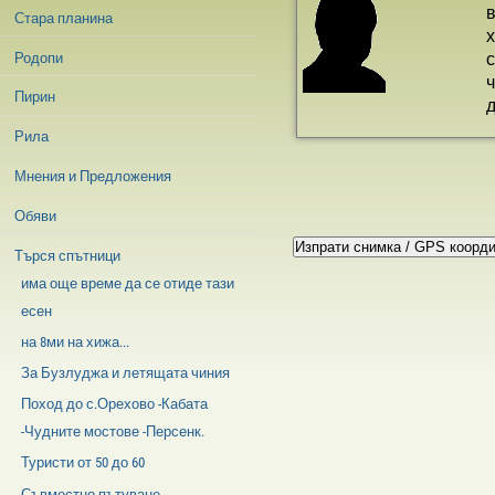
в
Стара планина
х
с
Родопи
ч
Пирин
д
Рила
Мнения и Предложения
Обяви
Търся спътници
има още време да се отиде тази
есен
на 8ми на хижа...
За Бузлуджа и летящата чиния
Поход до с.Орехово -Кабата
-Чудните мостове -Персенк.
Туристи от 50 до 60
Съвместно пътуване