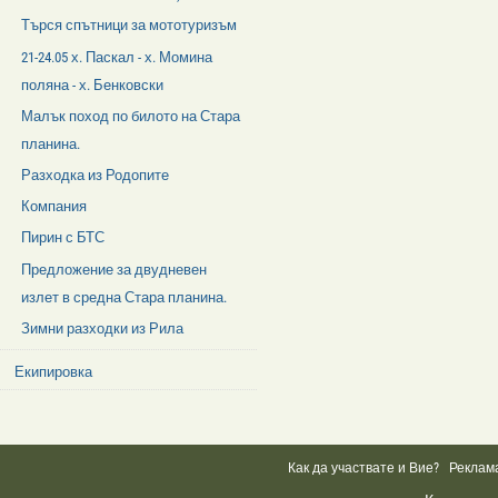
Търся спътници за мототуризъм
21-24.05 х. Паскал - х. Момина
поляна - х. Бенковски
Малък поход по билото на Стара
планина.
Разходка из Родопите
Компания
Пирин с БТС
Предложение за двудневен
излет в средна Стара планина.
Зимни разходки из Рила
Екипировка
Facebook
Like
Box
Как да участвате и Вие?
Реклам