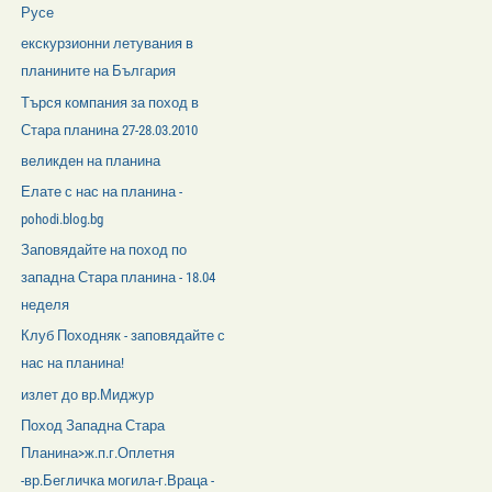
Русе
екскурзионни летувания в
планините на България
Търся компания за поход в
Стара планина 27-28.03.2010
великден на планина
Елате с нас на планина -
pohodi.blog.bg
Заповядайте на поход по
западна Стара планина - 18.04
неделя
Клуб Походняк - заповядайте с
нас на планина!
излет до вр.Миджур
Поход Западна Стара
Планина>ж.п.г.Оплетня
-вр.Бегличка могила-г.Враца -