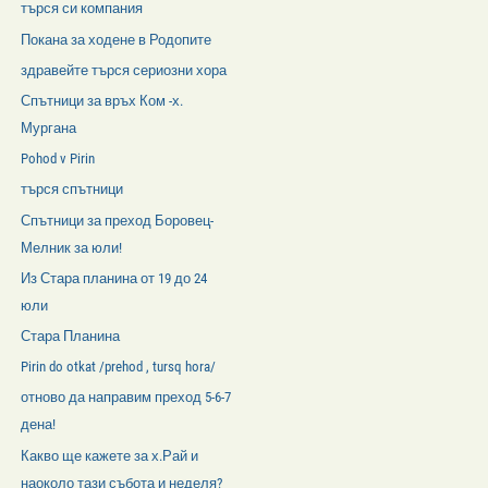
търся си компания
Покана за ходене в Родопите
здравейте търся сериозни хора
Спътници за връх Ком -х.
Мургана
Pohod v Pirin
търся спътници
Спътници за преход Боровец-
Мелник за юли!
Из Стара планина от 19 до 24
юли
Стара Планина
Pirin do otkat /prehod , tursq hora/
отново да направим преход 5-6-7
дена!
Какво ще кажете за х.Рай и
наоколо тази събота и неделя?