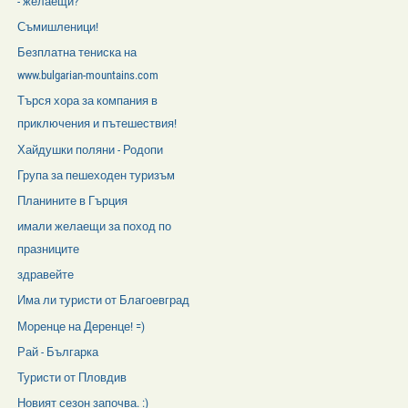
- желаещи?
Съмишленици!
Безплатна тениска на
www.bulgarian-mountains.com
Търся хора за компания в
приключения и пътешествия!
Хайдушки поляни - Родопи
Група за пешеходен туризъм
Планините в Гърция
имали желаещи за поход по
празниците
здравейте
Има ли туристи от Благоевград
Моренце на Деренце! =)
Рай - Българка
Туристи от Пловдив
Новият сезон започва. :)