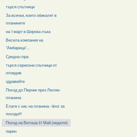
търся спътници
За всички, които обикалят в
планините
на 1-март в Широка лъка
Весела компания на
"Амбарица"...
Средна гора
търся сериоэни спьтници от
пловдив
здравейте
Поход до Перник през Люлин
планина
Елате с нас на планина - блог за
походи!!!
Поход на Витоша 31 Май (неделя)
пирин