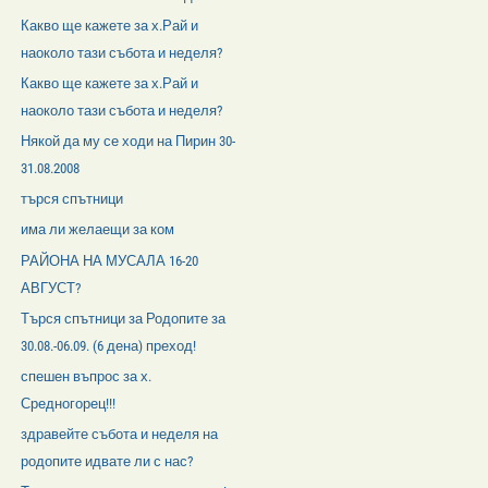
Какво ще кажете за х.Рай и
наоколо тази събота и неделя?
Какво ще кажете за х.Рай и
наоколо тази събота и неделя?
Някой да му се ходи на Пирин 30-
31.08.2008
търся спътници
има ли желаещи за ком
РАЙОНА НА МУСАЛА 16-20
АВГУСТ?
Търся спътници за Родопите за
30.08.-06.09. (6 дена) преход!
спешен въпрос за х.
Средногорец!!!
здравейте събота и неделя на
родопите идвате ли с нас?