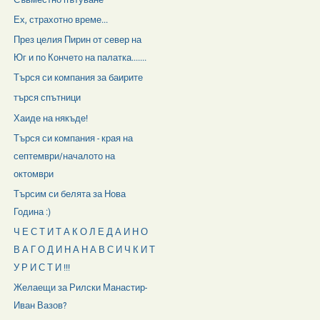
Ех, страхотно време...
През целия Пирин от север на
Юг и по Кончето на палатка.......
Търся си компания за баирите
търся спътници
Хаиде на някъде!
Търся си компания - края на
септември/началото на
октомври
Търсим си белята за Нова
Година :)
Ч Е С Т И Т А К О Л Е Д А И Н О
В А Г О Д И Н А Н А В С И Ч К И Т
У Р И С Т И !!!
Желаещи за Рилски Манастир-
Иван Вазов?