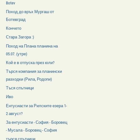
Botev
Поход до връх Мургаш от
Ботевград
Кончето
Стара Загора :)
Поход на Плана планина на
05.07. (утре)
Кой е в отпуска през юли?
Търся компания за планински
разходки (Рила, Родопи)
Тъся спътници
Иво
Ентусиасти за Рилските езера 1-
2 август?
За ентусиасти - София - Боровец
- Мусала - Боровец - София
търся спътници